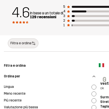
4.6
5
4
In base a un totale di
3
129 recensioni
2
1
Filtra e ordina
Filtra e ordina
Ordina per
G
vesti
Lingua
ok
Meno recente
Surmo
Più recente
Stret
Tagli
Valutazione più bassa