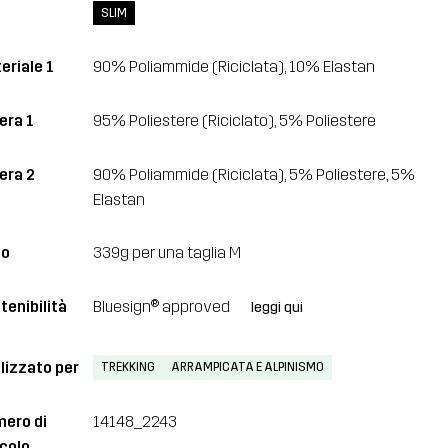
SLIM
eriale 1
90% Poliammide (Riciclata), 10% Elastan
era 1
95% Poliestere (Riciclato), 5% Poliestere
era 2
90% Poliammide (Riciclata), 5% Poliestere, 5%
Elastan
so
339g per una taglia M
tenibilità
Bluesign® approved
leggi qui
lizzato per
TREKKING
ARRAMPICATA E ALPINISMO
ero di
14148_2243
icolo