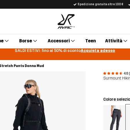
Spedizione gratuita oltre 100 €
pe
Borse
Accessori
Teen
Attività
SALDI ESTIVI: fino al 50% di sconto
Acquista adesso
Stretch Pants Donna Mud
4.6 
Surmount Hiki
Colore selezi