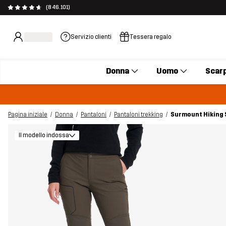
(846.101)
Servizio clienti
Tessera regalo
Donna
Uomo
Scar
Pagina iniziale
Donna
Pantaloni
Pantaloni trekking
Surmount Hiking 
Il modello indossa