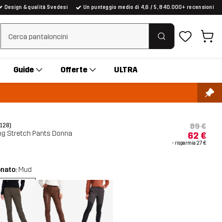
Design & qualità Svedesi
Un punteggio medio di 4,6 / 5, 840.000+ recensioni
Cancella ricerca
Guide
Offerte
ULTRA
89 €
(128)
ng Stretch Pants Donna
62 €
- risparmia
27 €
onato:
Mud