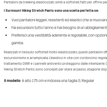
Pantaloni da trekking elasticizzati, simili a softshell, fatti per offrire 
I Surmount Hiking Stretch Pants sono una scelta perfetta se:
Vuoi pantaloni leggeri, resistenti ed elastici che si muova
Fai escursioni tutto l’anno e hai bisogno di un abbigliamen
Preferisci una vestibilità aderente e regolabile, con opzion
gamba
Realizzati in tessuto softshell molto elasticizzato, questi pantaloni of
escursionismo e arrampicata. L’elastico in vita con cordoncino regolab
trattamento DWR e i pannelli antivento proteggono dalle intemperie. Co
Hiking Stretch Pants sono concepiti per stare al passo, stagione dop
Il modello
è alto 175 cm e indossa una taglia S, Regular