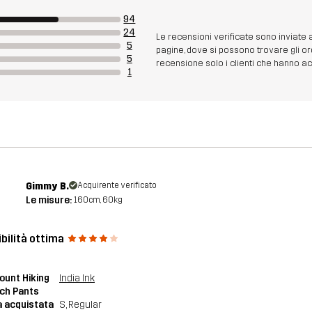
94
24
Le recensioni verificate sono inviate
5
pagine, dove si possono trovare gli or
5
recensione solo i clienti che hanno acq
1
Gimmy B.
Acquirente verificato
Le misure:
160cm, 60kg
bilità ottima
unt Hiking
India Ink
ch Pants
a acquistata
S
, Regular