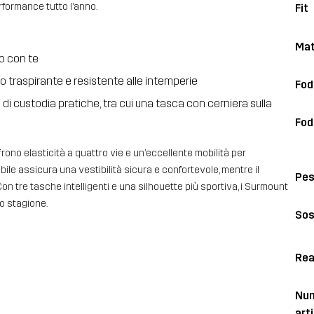
performance tutto l’anno.
Fit
Mat
no con te
to traspirante e resistente alle intemperie
Fod
i di custodia pratiche, tra cui una tasca con cerniera sulla
Fod
frono elasticità a quattro vie e un’eccellente mobilità per
ile assicura una vestibilità sicura e confortevole, mentre il
Pe
n tre tasche intelligenti e una silhouette più sportiva, i Surmount
o stagione.
Sos
Rea
Num
art