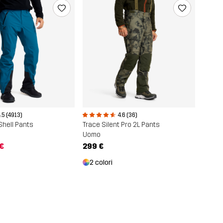
.5 (4913)
4.6 (36)
Shell Pants
Trace Silent Pro 2L Pants
Uomo
 €
299 €
2 colori