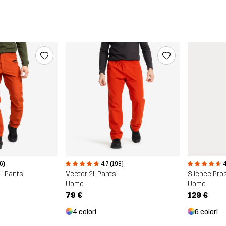
6)
4.7 (198)
4
3L Pants
Vector 2L Pants
Silence Pros
Uomo
Uomo
79 €
129 €
4 colori
6 colori