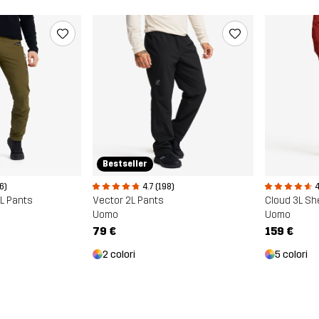
Bestseller
6)
4.7 (198)
4
3L Pants
Vector 2L Pants
Cloud 3L Sh
Uomo
Uomo
79 €
159 €
2 colori
5 colori