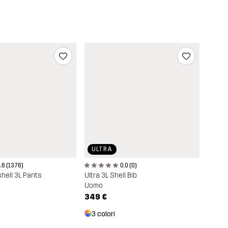
ULTRA
.6 (1376)
0.0 (0)
hell 3L Pants
Ultra 3L Shell Bib
Uomo
349 €
3 colori