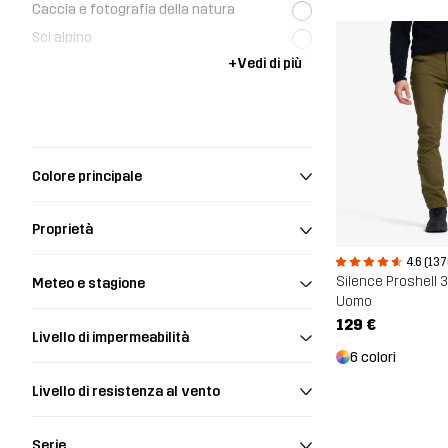
Caccia e fotografia della natura
Sci alpino
+
Vedi di più
Arrampicata e alpinismo
Colore principale
Proprietà
4.6 (137
Silence Proshell 
Meteo e stagione
Uomo
129 €
Livello di impermeabilità
6 colori
Livello di resistenza al vento
Serie