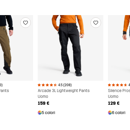
3)
4.5 (208)
4
Pants
Arcade 3L Lightweight Pants
Silence Pros
Uomo
Uomo
159 €
129 €
5 colori
6 colori