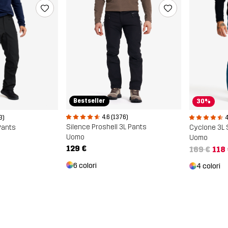
Bestseller
30%
4.6 (1376)
3)
4
Silence Proshell 3L Pants
Pants
Cyclone 3L 
Uomo
Uomo
129 €
169 €
118
6 colori
4 colori