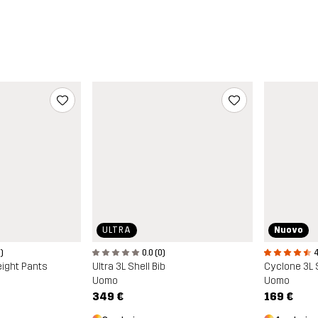
ULTRA
Nuovo
)
0.0 (0)
4
eight Pants
Ultra 3L Shell Bib
Cyclone 3L 
Uomo
Uomo
349 €
169 €