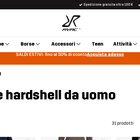
Spedizione gratuita oltre 100 €
pe
Borse
Accessori
Teen
Attività
SALDI ESTIVI: fino al 50% di sconto
Acquista adesso
l
e hardshell da uomo
31 prodotti