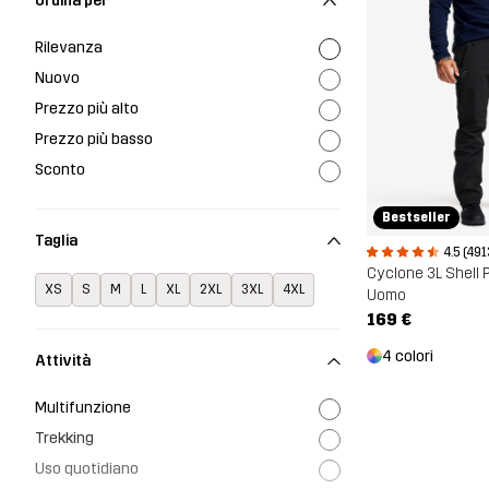
Ordina per
Rilevanza
Nuovo
Prezzo più alto
Prezzo più basso
Sconto
Bestseller
Taglia
4.5 (491
Cyclone 3L Shell 
XS
S
M
L
XL
2XL
3XL
4XL
Uomo
169 €
4 colori
Attività
Multifunzione
Trekking
Uso quotidiano