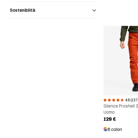
Sostenibilità
4.6 (137
Silence Proshell 
Uomo
129 €
6 colori