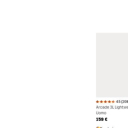
4.5 (208
Arcade 3L Lightw
Uomo
159 €