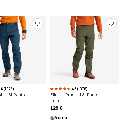
.6 (1376)
4.6 (1376)
hell 3L Pants
Silence Proshell 3L Pants
Uomo
129 €
6 colori