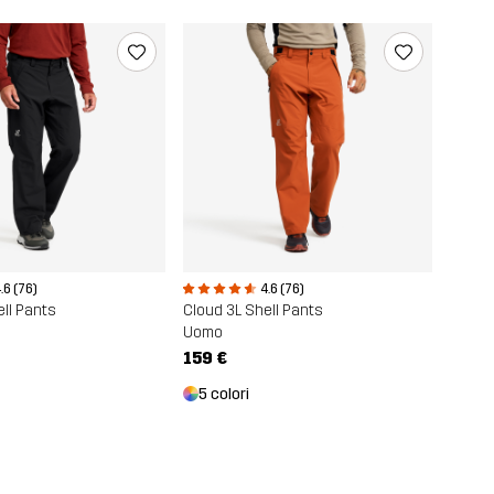
.6 (76)
4.6 (76)
ell Pants
Cloud 3L Shell Pants
Uomo
159 €
5 colori