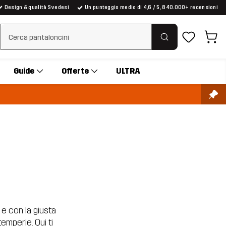
Design & qualità Svedesi
Un punteggio medio di 4,6 / 5, 840.000+ recensioni
Cancella ricerca
Guide
Offerte
ULTRA
 e con la giusta
mperie. Qui ti