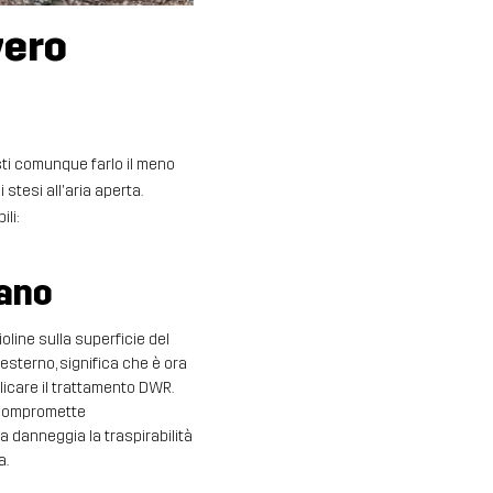
vero
sti comunque farlo il meno
stesi all'aria aperta.
li:
pano
line sulla superficie del
esterno, significa che è ora
plicare il trattamento DWR.
 compromette
 danneggia la traspirabilità,
a.