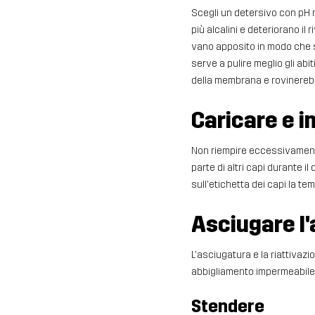
Scegli un detersivo con pH n
più alcalini e deteriorano il 
vano apposito in modo che s
serve a pulire meglio gli abi
della membrana e rovinerebb
Caricare e i
Non riempire eccessivamente 
parte di altri capi durante il
sull'etichetta dei capi la t
Asciugare l
L'asciugatura e la riattiva
abbigliamento impermeabile
Stendere