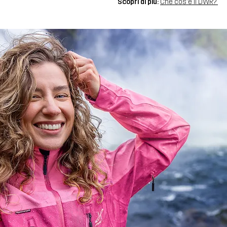
Scopri di più:
Che cos'è il DWR?