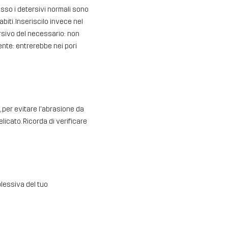
sso i detersivi normali sono
biti. Inseriscilo invece nel
rsivo del necessario: non
ente: entrerebbe nei pori
 per evitare l'abrasione da
elicato. Ricorda di verificare
lessiva del tuo