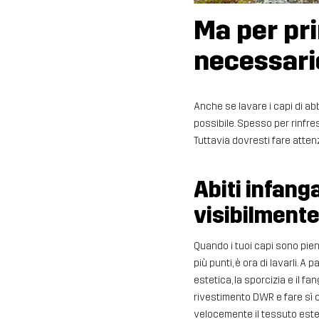
Ma per pri
necessar
Anche se lavare i capi di ab
possibile. Spesso per rinfres
Tuttavia dovresti fare attenz
Abiti infanga
visibilmente
Quando i tuoi capi sono pien
più punti, è ora di lavarli. A
estetica, la sporcizia e il f
rivestimento DWR e fare sì 
velocemente il tessuto est