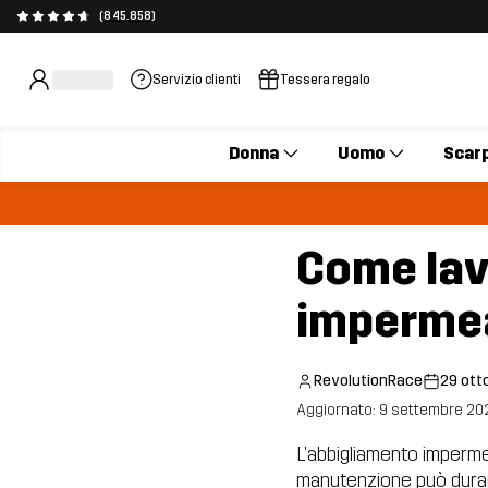
(845.858)
Servizio clienti
Tessera regalo
Donna
Uomo
Scar
Come lav
imperme
RevolutionRace
29 ott
Aggiornato: 9 settembre 20
L'abbigliamento impermea
manutenzione può durar