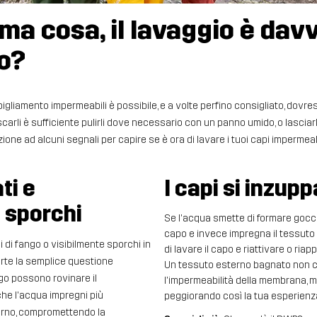
ma cosa, il lavaggio è dav
io?
bigliamento impermeabili è possibile, e a volte perfino consigliato, dovre
carli è sufficiente pulirli dove necessario con un panno umido, o lasciarli 
ione ad alcuni segnali per capire se è ora di lavare i tuoi capi impermeabi
ti e
I capi si inzup
 sporchi
Se l'acqua smette di formare goccio
capo e invece impregna il tessuto 
i di fango o visibilmente sporchi in
di lavare il capo e riattivare o riap
 parte la semplice questione
Un tessuto esterno bagnato non
ango possono rovinare il
l'impermeabilità della membrana, ma
che l'acqua impregni più
peggiorando così la tua esperienz
erno, compromettendo la