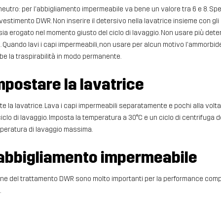
eutro: per l'abbigliamento impermeabile va bene un valore tra 6 e 8. Spe
rivestimento DWR. Non inserire il detersivo nella lavatrice insieme con gli a
ia erogato nel momento giusto del ciclo di lavaggio. Non usare più dete
ti. Quando lavi i capi impermeabili, non usare per alcun motivo l'ammorbid
e la traspirabilità in modo permanente.
mpostare la lavatrice
la lavatrice. Lava i capi impermeabili separatamente e pochi alla volta,
 ciclo di lavaggio. Imposta la temperatura a 30°C e un ciclo di centrifuga d
emperatura di lavaggio massima.
'abbigliamento impermeabile
zione del trattamento DWR sono molto importanti per la performance comp
.