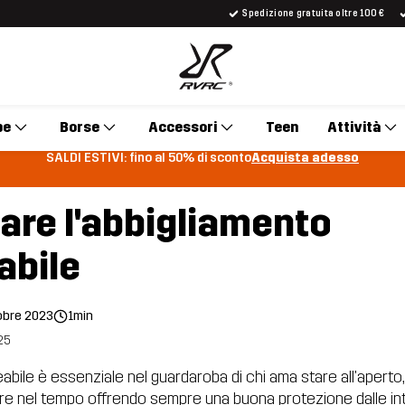
Spedizione gratuita oltre 100 €
pe
Borse
Accessori
Teen
Attività
SALDI ESTIVI: fino al 50% di sconto
Acquista adesso
are l'abbigliamento
abile
obre 2023
1min
25
bile è essenziale nel guardaroba di chi ama stare all'aperto,
e nel tempo offrendo sempre una buona protezione dalle inte