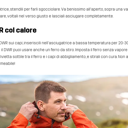
atrice, stendili per farli sgocciolare. Va benissimo all'aperto, sopra una 
lare, voltali nel verso giusto e lasciali asciugare completamente.
WR col calore
 DWR sui capi, inseriscili nell'asciugatrice a bassa temperatura per 20-30
re il DWR puoi usare anche un ferro da stiro. Imposta il ferro senza vapo
vietta sottile tra il ferro e i capi di abbigliamento, e stirali con cura. Non 
rmeabile!