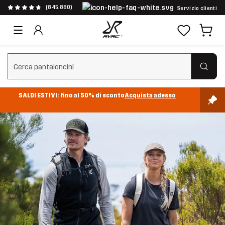
(845.880)
Servizio clienti
Cancella ricerca
SALDI ESTIVI: fino al 50% di sconto
Acquista adesso