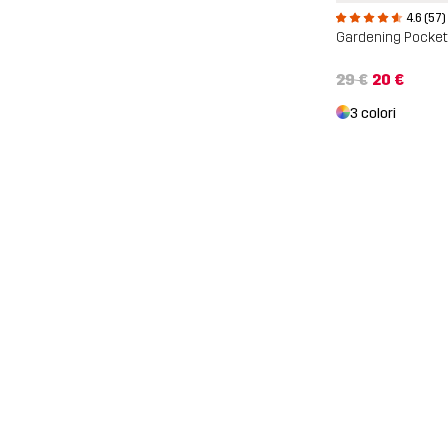
4.6 (57)
Gardening Pocket
29 €
20 €
3 colori