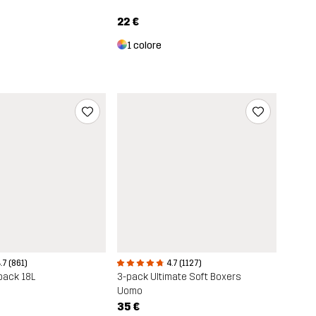
22 €
1 colore
.7 (861)
4.7 (1127)
pack 18L
3-pack Ultimate Soft Boxers
Uomo
35 €