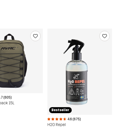
.7 (605)
pack 15L
Bestseller
4.6 (675)
H2O Repel