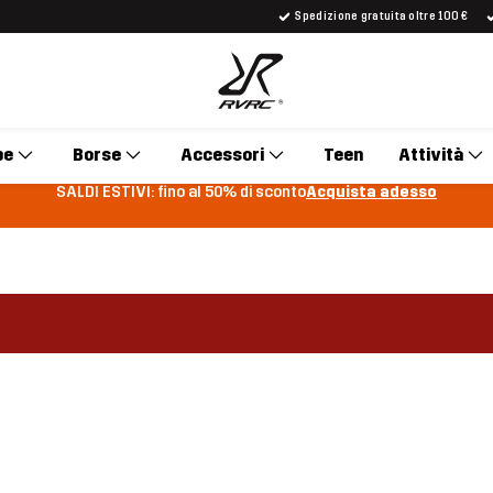
Spedizione gratuita oltre 100 €
pe
Borse
Accessori
Teen
Attività
SALDI ESTIVI: fino al 50% di sconto
Acquista adesso