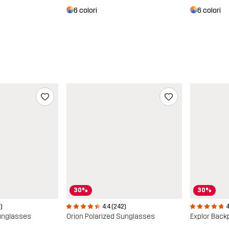
6 colori
6 colori
30%
30%
4.4 (242)
)
4
Orion Polarized Sunglasses
Sunglasses
Explor Back