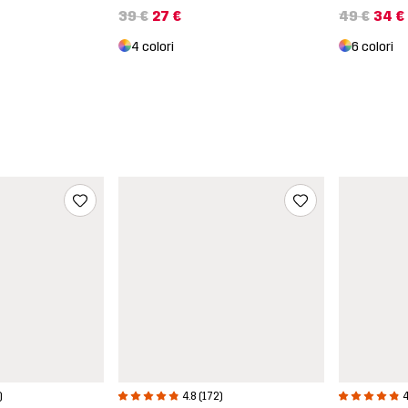
39 €
27 €
49 €
34 €
4 colori
6 colori
)
4.8 (172)
4