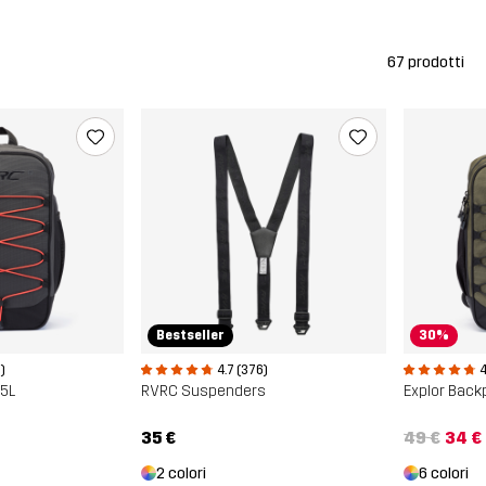
67 prodotti
Bestseller
30%
)
4.7 (376)
4
15L
RVRC Suspenders
Explor Back
35 €
49 €
34 €
2 colori
6 colori