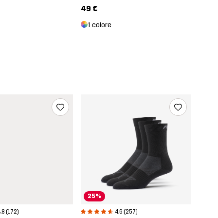
49 €
1 colore
25%
.8 (172)
4.6 (257)