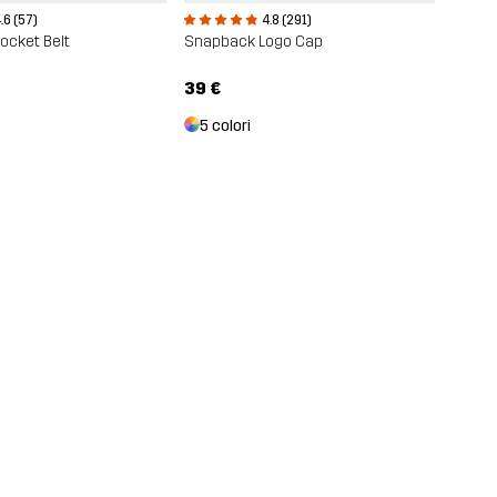
.6 (57)
4.8 (291)
ocket Belt
Snapback Logo Cap
39 €
5 colori