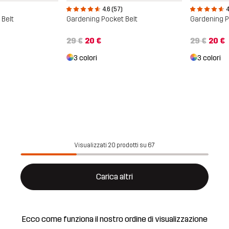
4.6 (57)
4
 Belt
Gardening Pocket Belt
Gardening P
29 €
20 €
29 €
20 €
3 colori
3 colori
Visualizzati 20 prodotti su 67
Carica altri
Ecco come funziona il nostro ordine di visualizzazione