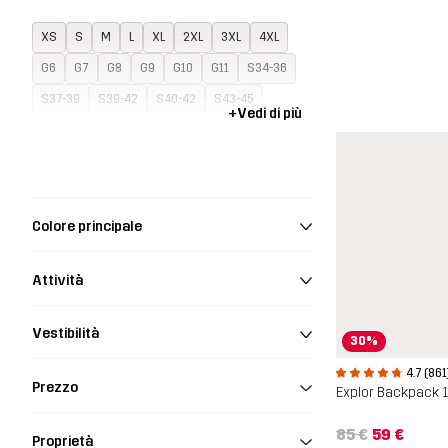
XS
S
M
L
XL
2XL
3XL
4XL
G6
G7
G8
G9
G10
G11
S34-36
S37-39
S39-42
S40-42
S43-45
+
Vedi di più
S46-48
One Size
Colore principale
Attività
Vestibilità
30%
4.7 (861
Prezzo
Explor Backpack 
85 €
59 €
Proprietà