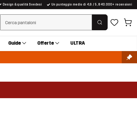
Design & qualità Svedesi
Un punteggio medio di 4,6 / 5, 840.000+ recensioni
Cancella ricerca
Guide
Offerte
ULTRA