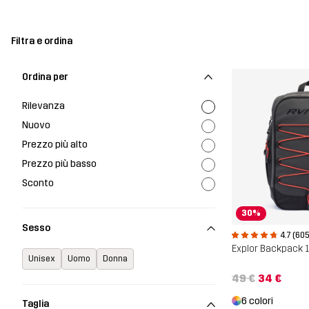
Regali accessori
Filtra e ordina
Ordina per
Rilevanza
Nuovo
Prezzo più alto
Prezzo più basso
Sconto
30%
Sesso
4.7 (605
Explor Backpack 
Unisex
Uomo
Donna
49 €
34 €
6 colori
Taglia