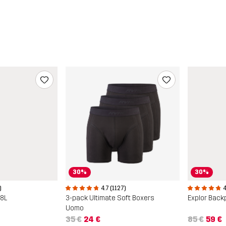
30%
30%
)
4.7 (1127)
4
18L
3-pack Ultimate Soft Boxers
Explor Back
Uomo
35 €
24 €
85 €
59 €