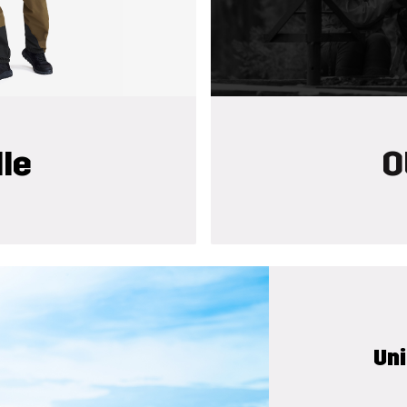
dle
O
Uni