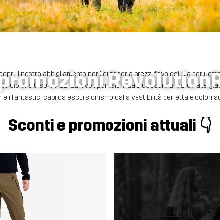
e promozioni Revolutio
copri il nostro abbigliamento per l'outdoor a prezzi favolosi, sia per uo
to ciò che ti serve, dai durevoli pantaloni da indossare al parco, alle giacc
r e i fantastici capi da escursionismo dalla vestibilità perfetta e colori a
Sconti e promozioni attuali 👇