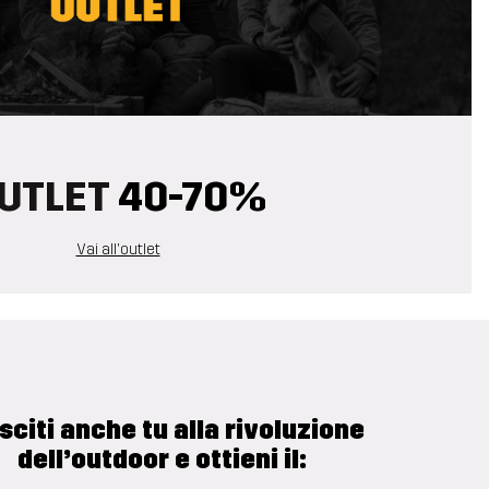
UTLET
40-70%
Vai all'outlet
sciti anche tu alla rivoluzione
dell’outdoor e ottieni il: