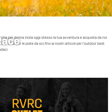
nRace
mo che per donna. Inizia oggi stesso la tua avventura e acquista da noi
he shell per le piste da sci, fino ai nostri articoli per l'outdoor best
udaci.