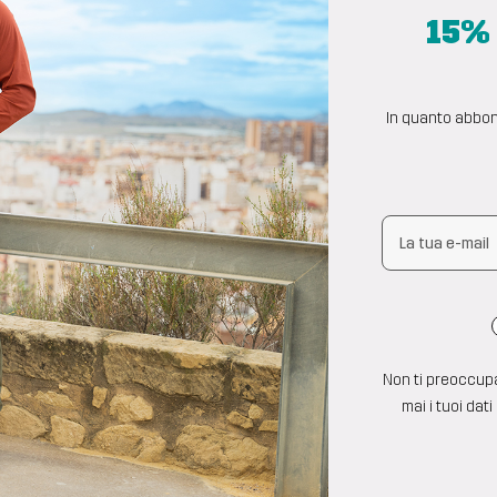
15% 
In quanto abbona
Non ti preoccup
mai i tuoi dati