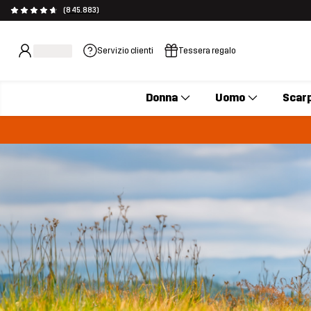
(845.883)
Servizio clienti
Tessera regalo
Donna
Uomo
Scar