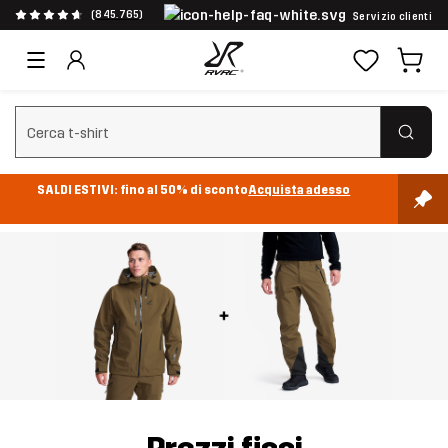
(845.765)
Servizio clienti
Cancella ricerca
SALDI ESTIVI: fino al 50% di sconto
Acquista adesso