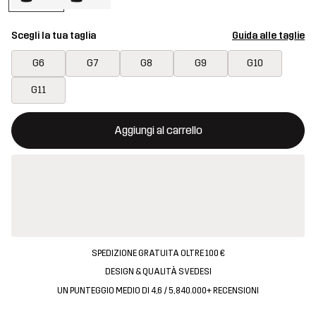
Scegli la tua taglia
Guida alle taglie
G6
G7
G8
G9
G10
G11
Questo tasto aprirà una finestra modale per confermare un nuovo
{{size}} non disponibile
Aggiungi al carrello
SPEDIZIONE GRATUITA OLTRE 100 €
DESIGN & QUALITÀ SVEDESI
UN PUNTEGGIO MEDIO DI 4,6 / 5, 840.000+ RECENSIONI