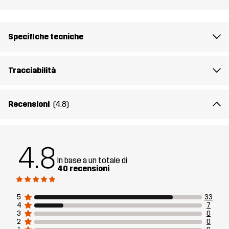
articolo
Specifiche tecniche
Tracciabilità
Recensioni
(4.8)
4.8
In base a un totale di
40 recensioni
5
33
4
7
3
0
2
0