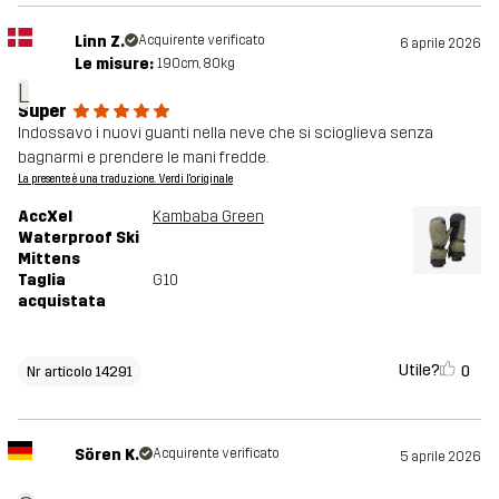
Linn Z.
Acquirente verificato
6 aprile 2026
Le misure:
190cm, 80kg
L
Super
Indossavo i nuovi guanti nella neve che si scioglieva senza
bagnarmi e prendere le mani fredde.
La presente è una traduzione. Verdi l'originale
AccXel
Kambaba Green
Waterproof Ski
Mittens
Taglia
G10
acquistata
Utile?
0
Nr articolo 14291
Sören K.
Acquirente verificato
5 aprile 2026