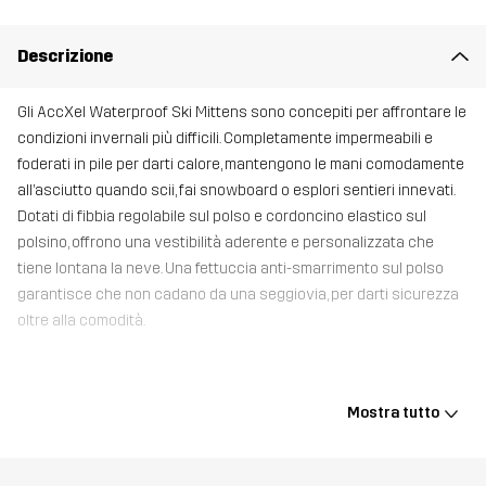
Descrizione
Gli AccXel Waterproof Ski Mittens sono concepiti per affrontare le
condizioni invernali più difficili. Completamente impermeabili e
foderati in pile per darti calore, mantengono le mani comodamente
all’asciutto quando scii, fai snowboard o esplori sentieri innevati.
Dotati di fibbia regolabile sul polso e cordoncino elastico sul
polsino, offrono una vestibilità aderente e personalizzata che
tiene lontana la neve. Una fettuccia anti-smarrimento sul polso
garantisce che non cadano da una seggiovia, per darti sicurezza
oltre alla comodità.
Materiale 1
58% Poliestere, 42% Poliestere (Riciclato)
Mostra tutto
Materiale 2
100% Poliuretano