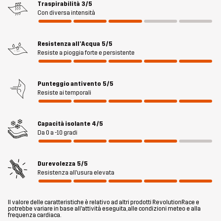
Traspirabilità
3/5
Materiale 2
100% Poliestere
Con diversa intensità
Retro
Resistenza all’Acqua
5/5
Materiale 3
100% Poliestere (Riciclato)
Resiste a pioggia forte e persistente
Riempimento
100% Poliestere
Punteggio antivento
5/5
Resiste ai temporali
Fodera
100% Poliestere
Capacità isolante
4/5
Membrana
Colonna d'acqua: 20 000 mm
Da 0 a -10 gradi
Traspirabilità: 10 000 g/m²/24h
Durevolezza
5/5
Peso
217g
Resistenza all'usura elevata
Realizzato per
SCI ALPINO
Il valore delle caratteristiche è relativo ad altri prodotti RevolutionRace e
potrebbe variare in base all'attività eseguita, alle condizioni meteo e alla
frequenza cardiaca.
Numero di
14291_2001