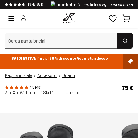
(845.851)
Servizio clienti
Cancella ricerca
SALDI ESTIVI: fino al 50% di sconto
Acquista adesso
Pagina iniziale
Accessori
Guanti
75 €
4.8 (40)
AccXel Waterproof Ski Mittens Unisex