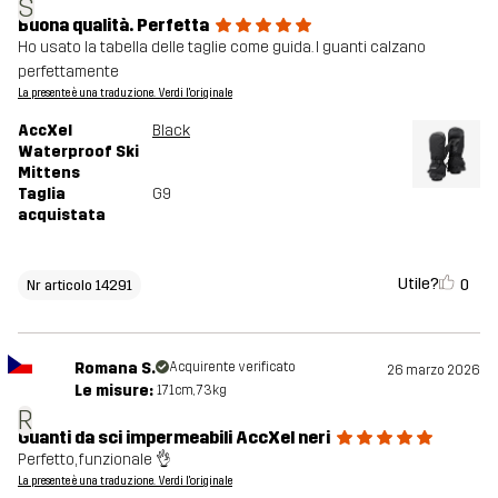
S
Buona qualità. Perfetta
Ho usato la tabella delle taglie come guida. I guanti calzano
perfettamente
La presente è una traduzione. Verdi l'originale
AccXel
Black
Waterproof Ski
Mittens
Taglia
G9
acquistata
Utile?
0
Nr articolo 14291
Romana S.
Acquirente verificato
26 marzo 2026
Le misure:
171cm, 73kg
R
Guanti da sci impermeabili AccXel neri
Perfetto, funzionale 👌
La presente è una traduzione. Verdi l'originale