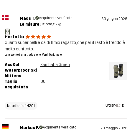
Mads T.
Acquirente verificato
30 giugno 2026
Le misure:
157cm, 52kg
M
Perfetto
Guanti super belli e caldi. Il mio ragazzo, che per il resto è freddo, è
molto contento.
La presente è una traduzione. Verdi l'originale
AccXel
Kambaba Green
Waterproof Ski
Mittens
Taglia
G6
acquistata
Utile?
0
Nr articolo 14291
Markus F.
Acquirente verificato
28 maggio 2026