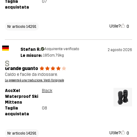
Taglia
G7
acquistata
Utile?
0
Nr articolo 14291
Stefan R.
Acquirente verificato
2 agosto 2026
Le misure:
185cm, 79kg
S
Grande guanto
Caldo e facile da indossare.
La presente è una traduzione. Verdi l'originale
AccXel
Black
Waterproof Ski
Mittens
Taglia
G8
acquistata
Utile?
0
Nr articolo 14291