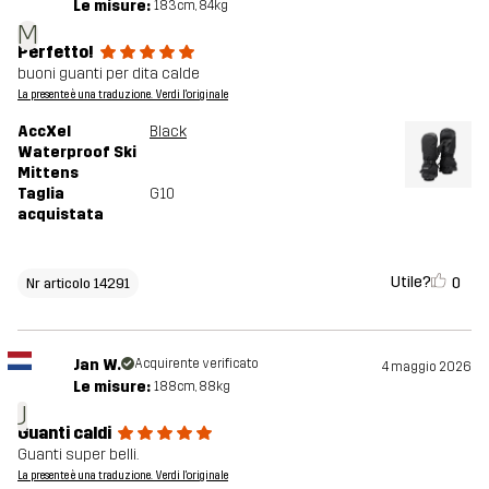
Le misure:
183cm, 84kg
M
Perfetto!
buoni guanti per dita calde
La presente è una traduzione. Verdi l'originale
AccXel
Black
Waterproof Ski
Mittens
Taglia
G10
acquistata
Utile?
0
Nr articolo 14291
Jan W.
Acquirente verificato
4 maggio 2026
Le misure:
188cm, 88kg
J
Guanti caldi
Guanti super belli.
La presente è una traduzione. Verdi l'originale