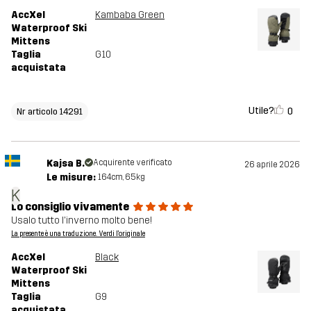
AccXel
Kambaba Green
Waterproof Ski
Mittens
Taglia
G10
acquistata
Utile?
0
Nr articolo 14291
Kajsa B.
Acquirente verificato
26 aprile 2026
Le misure:
164cm, 65kg
K
Lo consiglio vivamente
Usalo tutto l'inverno molto bene!
La presente è una traduzione. Verdi l'originale
AccXel
Black
Waterproof Ski
Mittens
Taglia
G9
acquistata