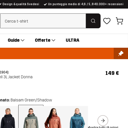
Design & qualità Svedesi
Un punteggio medio di 4,6 / 5, 840.000+ recensioni
Cancella ricerca
Guide
Offerte
ULTRA
149 €
(1904)
ll 3L Jacket Donna
onato:
Balsam Green/Shadow
Mostra tutti i 8 colori