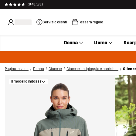
(846.158)
Servizio clienti
Tessera regalo
Donna
Uomo
Scar
Pagina iniziale
Donna
Giacche
Giacche antipioggia e hardshell
Silenc
Il modello indossa