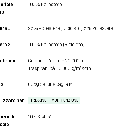
eriale
100% Poliestere
ro
era 1
95% Poliestere (Riciclato), 5% Poliestere
era 2
100% Poliestere (Riciclato)
mbrana
Colonna d'acqua: 20 000 mm
Traspirabilità: 10 000 g/m²/24h
so
665g per una taglia M
lizzato per
TREKKING
MULTIFUNZIONE
ero di
10713_4151
icolo