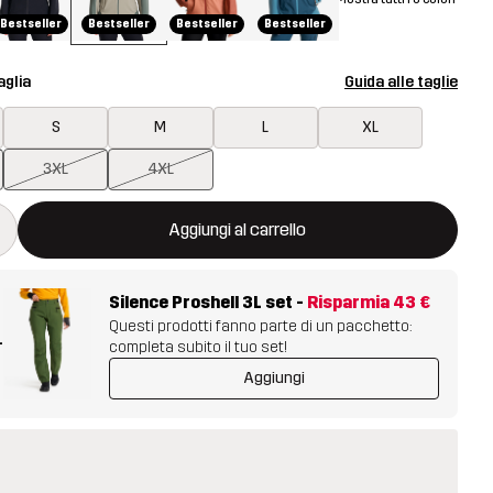
Bestseller
Bestseller
Bestseller
Bestseller
aglia
Guida alle taglie
S
M
L
XL
3XL
4XL
aprirà una finestra modale per confermare un nuovo articolo nel ca
isponibile
Aggiungi al carrello
Silence Proshell 3L set
-
Risparmia
43 €
Questi prodotti fanno parte di un pacchetto:
+
completa subito il tuo set!
Aggiungi