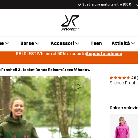
Spedizione gratuita oltre 100 €
pe
Borse
Accessori
Teen
Attività
SALDI ESTIVI: fino al 50% di sconto
Acquista adesso
e Proshell 3L Jacket Donna Balsam Green/Shadow
4.6 
Silence Proshe
Colore selezi