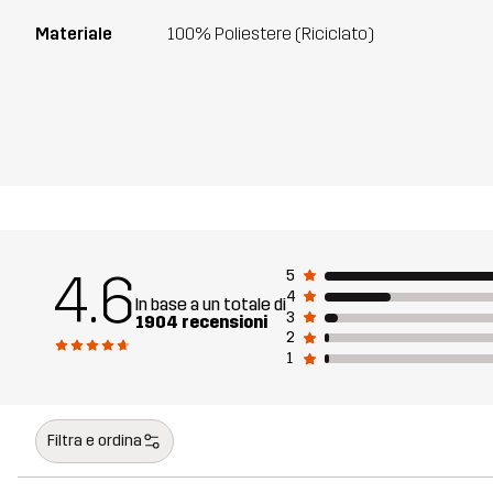
Materiale
100% Poliestere (Riciclato)
4.6
5
4
In base a un totale di
3
1904 recensioni
2
1
Filtra e ordina