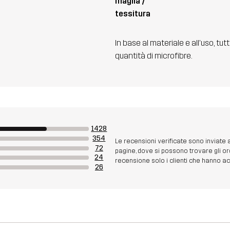
magila /
tessitura
In base al materiale e all'uso, tut
quantità di microfibre.
1428
354
Le recensioni verificate sono inviate
72
pagine, dove si possono trovare gli or
24
recensione solo i clienti che hanno acq
26