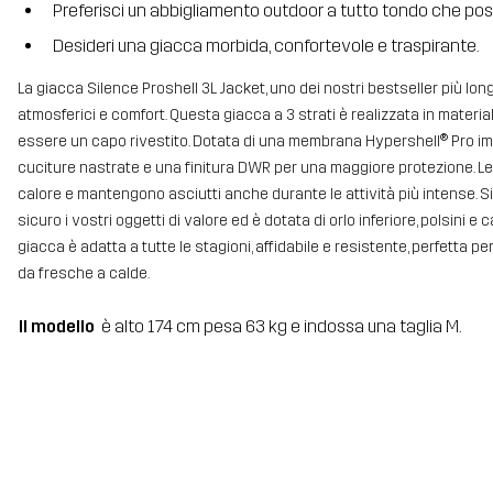
Preferisci un abbigliamento outdoor a tutto tondo che possa
Desideri una giacca morbida, confortevole e traspirante.
La giacca Silence Proshell 3L Jacket, uno dei nostri bestseller più lon
atmosferici e comfort. Questa giacca a 3 strati è realizzata in material
essere un capo rivestito. Dotata di una membrana Hypershell® Pro impe
cuciture nastrate e una finitura DWR per una maggiore protezione. L
calore e mantengono asciutti anche durante le attività più intense. Si
sicuro i vostri oggetti di valore ed è dotata di orlo inferiore, polsini 
giacca è adatta a tutte le stagioni, affidabile e resistente, perfetta p
da fresche a calde.
Il modello
è alto 174 cm pesa 63 kg e indossa una taglia M.