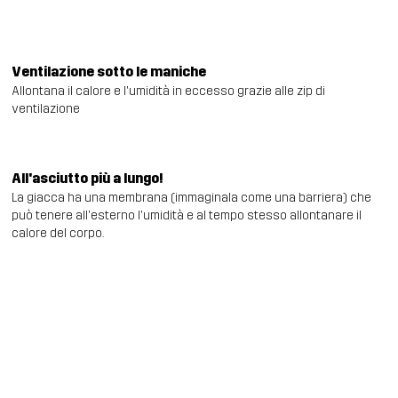
Ventilazione sotto le maniche
Allontana il calore e l'umidità in eccesso grazie alle zip di
ventilazione
All'asciutto più a lungo!
La giacca ha una membrana (immaginala come una barriera) che
può tenere all'esterno l'umidità e al tempo stesso allontanare il
calore del corpo.