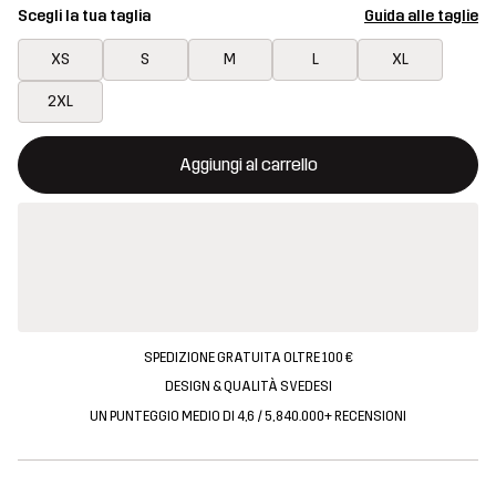
Scegli la tua taglia
Guida alle taglie
XS
S
M
L
XL
2XL
Questo tasto aprirà una finestra modale per confermare un nuovo
{{size}} non disponibile
Aggiungi al carrello
SPEDIZIONE GRATUITA OLTRE 100 €
DESIGN & QUALITÀ SVEDESI
UN PUNTEGGIO MEDIO DI 4,6 / 5, 840.000+ RECENSIONI