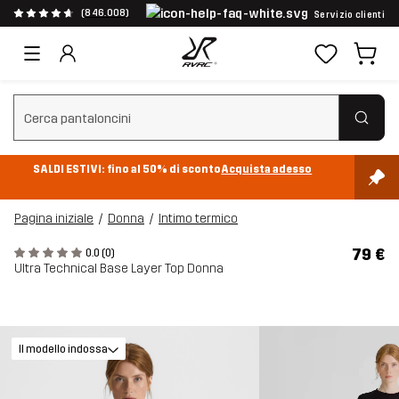
(846.008)
Servizio clienti
Cancella ricerca
SALDI ESTIVI: fino al 50% di sconto
Acquista adesso
Pagina iniziale
Donna
Intimo termico
79 €
0.0 (0)
Ultra Technical Base Layer Top Donna
Il modello indossa