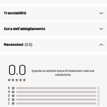
Peso
164g per una taglia M
Tracciabilità
Realizzato per
ARRAMPICATA E ALPINISMO
MULTIFUNZIONE
Numero di
14334_2453
Cura dell'abbigliamento
articolo
Recensioni
(0.0)
0.0
Quando un articolo riceve 10 recensioni, vedi una
valutazione.
5
0
4
0
3
0
2
0
1
0