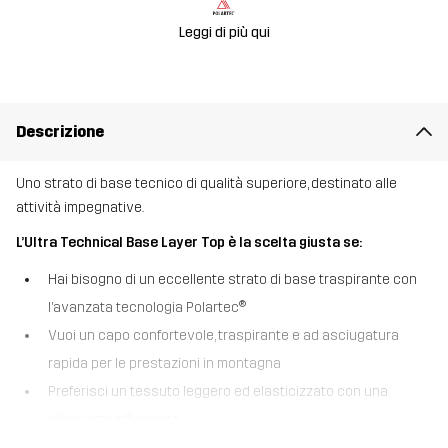
Leggi di più qui
Descrizione
Uno strato di base tecnico di qualità superiore, destinato alle
attività impegnative.
L’Ultra Technical Base Layer Top è la scelta giusta se:
Hai bisogno di un eccellente strato di base traspirante con
l’avanzata tecnologia Polartec®
Vuoi un capo confortevole, traspirante e ad asciugatura
rapida per le prestazioni in montagna
Preferisci un tessuto leggero ed elasticizzato con una
silhouette affusolata