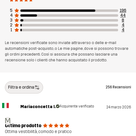
Peso
214g per una taglia M
5
196
4
44
3
8
Sostenibilità
Dettagli riciclati
leggi qui
2
4
1
4
Realizzato per
MULTIFUNZIONE
Le recensioni verificate sono inviate attraverso o delle e-mail
automatiche post-acquisto, o Le mie pagine, dove si possono trovare
gli ordini precedenti. Così si assicura che possano lasciare una
Numero di
10699_2017
recensione solo i clienti che hanno acquistato il prodotto.
articolo
Filtra e ordina
256 Recensioni
Mariaconcetta I.
Acquirente verificato
24 marzo 2026
M
Ottimo prodotto
Ottima vestibilità, comodo e pratico