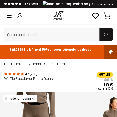
(846.008)
Servizio clienti
Cancella ricerca
SALDI ESTIVI: fino al 50% di sconto
Acquista adesso
Pagina iniziale
Donna
Intimo termico
4.7 (256)
OUTLET
Waffle Baselayer Pants Donna
49 €
19 €
- risparmia
30 €
Il modello indossa