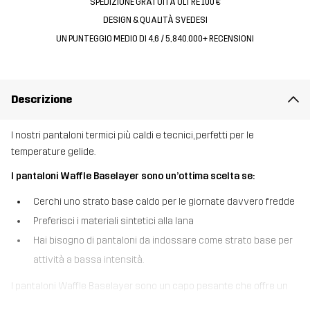
SPEDIZIONE GRATUITA OLTRE 100 €
DESIGN & QUALITÀ SVEDESI
UN PUNTEGGIO MEDIO DI 4,6 / 5, 840.000+ RECENSIONI
Descrizione
I nostri pantaloni termici più caldi e tecnici, perfetti per le
temperature gelide.
I pantaloni Waffle Baselayer sono un’ottima scelta se:
Cerchi uno strato base caldo per le giornate davvero fredde
Preferisci i materiali sintetici alla lana
Hai bisogno di pantaloni da indossare come strato base per
attività a bassa intensità.
I pantaloni Waffle Baselayer sono un capo pesante che offre un
calore intenso nelle giornate molto fredde, anche quando ti stai