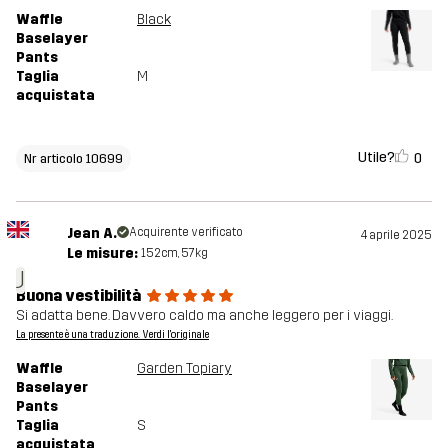
Waffle
Black
Baselayer
Pants
Taglia
M
acquistata
Utile?
0
Nr articolo 10699
Jean A.
Acquirente verificato
4 aprile 2025
Le misure:
152cm, 57kg
J
Buona vestibilità
Si adatta bene. Davvero caldo ma anche leggero per i viaggi.
La presente è una traduzione. Verdi l'originale
Waffle
Garden Topiary
Baselayer
Pants
Taglia
S
acquistata