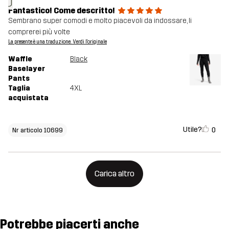
J
Fantastico! Come descritto!
Sembrano super comodi e molto piacevoli da indossare, li
comprerei più volte
La presente è una traduzione. Verdi l'originale
Waffle
Black
Baselayer
Pants
Taglia
4XL
acquistata
Utile?
0
Nr articolo 10699
Carica altro
Potrebbe piacerti anche