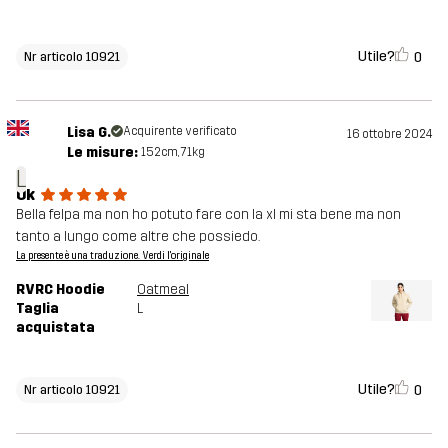
Utile?
0
Nr articolo 10921
Lisa G.
Acquirente verificato
16 ottobre 2024
Le misure:
152cm, 71kg
L
Ok
Bella felpa ma non ho potuto fare con la xl mi sta bene ma non
tanto a lungo come altre che possiedo.
La presente è una traduzione. Verdi l'originale
RVRC Hoodie
Oatmeal
Taglia
L
acquistata
Utile?
0
Nr articolo 10921