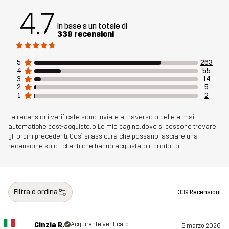
4.7
Numero di
10921_2800
In base a un totale di
339 recensioni
articolo
5
263
4
55
3
14
2
5
1
2
Le recensioni verificate sono inviate attraverso o delle e-mail
automatiche post-acquisto, o Le mie pagine, dove si possono trovare
gli ordini precedenti. Così si assicura che possano lasciare una
recensione solo i clienti che hanno acquistato il prodotto.
Filtra e ordina
339 Recensioni
Cinzia R.
Acquirente verificato
5 marzo 2026