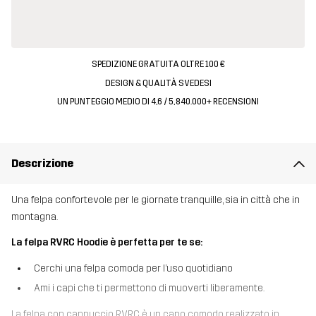
SPEDIZIONE GRATUITA OLTRE 100 €
DESIGN & QUALITÀ SVEDESI
UN PUNTEGGIO MEDIO DI 4,6 / 5, 840.000+ RECENSIONI
Descrizione
Una felpa confortevole per le giornate tranquille, sia in città che in
montagna.
La felpa RVRC Hoodie è perfetta per te se:
Cerchi una felpa comoda per l’uso quotidiano
Ami i capi che ti permettono di muoverti liberamente.
La felpa con cappuccio RVRC è un capo comodo realizzato in