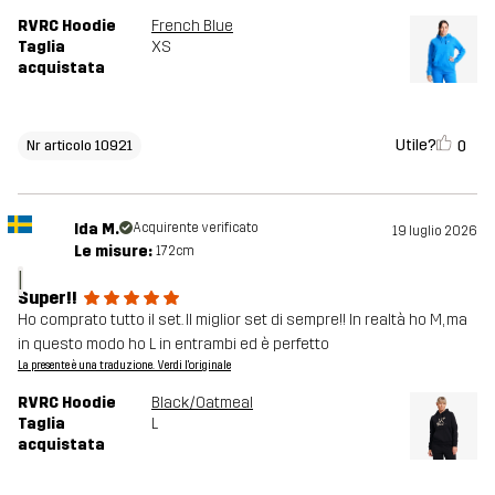
RVRC Hoodie
French Blue
Taglia
XS
acquistata
Utile?
0
Nr articolo 10921
Ida M.
Acquirente verificato
19 luglio 2026
Le misure:
172cm
I
Super!!
Ho comprato tutto il set. Il miglior set di sempre!! In realtà ho M, ma
in questo modo ho L in entrambi ed è perfetto
La presente è una traduzione. Verdi l'originale
RVRC Hoodie
Black/Oatmeal
Taglia
L
acquistata