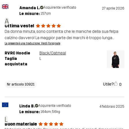
Amanda L.
Acquirente verificato
27 aprile 2026
Le misure:
157cm
A
Ottima veste!
Da donna minuta, sono contenta che le maniche della sua felpa
calzino davvero! La maggior parte dei marchi è troppo lunga...
La presente è una traduzione. Verdi l'originale
RVRC Hoodie
Black/Oatmeal
Taglia
L
acquistata
Utile?
0
Nr articolo 10921
Linda B.
Acquirente verificato
4 febbraio 2025
Le misure:
164cm, 56kg
L
Buon materiale