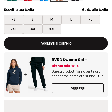
Scegli la tua taglia
Guida alle taglie
XS
S
M
L
XL
2XL
3XL
4XL
Questo tasto aprirà una finestra modale per confermare un nuovo
{{size}} non disponibile
Aggiungi al carrello
RVRC Sweats Set
-
Risparmia
18 €
Questi prodotti fanno parte di un
+
pacchetto: completa subito il tuo
set!
Aggiungi