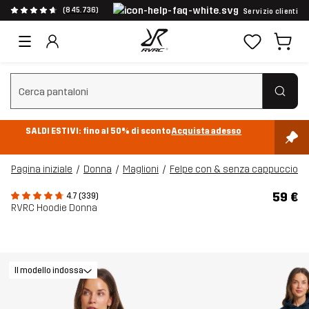
(845.736)
Servizio clienti
Cancella ricerca
SALDI ESTIVI: fino al 50% di sconto
Acquista adesso
Pagina iniziale
Donna
Maglioni
Felpe con & senza cappuccio
59 €
4.7 (339)
RVRC Hoodie Donna
Il modello indossa