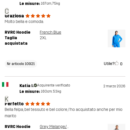
Le misure:
167cm, 75kg
C
Graziosa
Molto bella e comoda.
RVRC Hoodie
French Blue
Taglia
2XL
acquistata
Utile?
0
Nr articolo 10921
Katia I.
Acquirente verificato
2 marzo 2026
Le misure:
160cm, 53kg
K
Perfetto
Bella felpa, bel tessuto e bel colore, l'ho acquistato anche per mio
marito
RVRC Hoodie
Grey Melange/Oatmeal