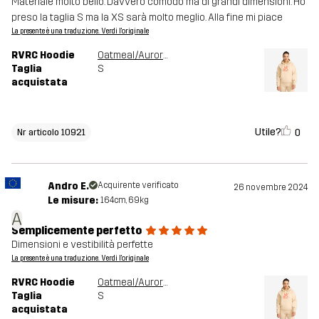
Materiale molto bello. Davvero comodo ma di grandi dimensioni. Ho
preso la taglia S ma la XS sarà molto meglio. Alla fine mi piace
La presente è una traduzione. Verdi l'originale
RVRC Hoodie
Oatmeal/Aurora Red
Taglia
S
acquistata
Utile?
0
Nr articolo 10921
Andro E.
Acquirente verificato
26 novembre 2024
Le misure:
164cm, 69kg
A
Semplicemente perfetto
Dimensioni e vestibilità perfette
La presente è una traduzione. Verdi l'originale
RVRC Hoodie
Oatmeal/Aurora Red
Taglia
S
acquistata