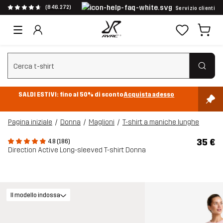
(846.272)
Servizio clienti
Cancella ricerca
SALDI ESTIVI: fino al 50% di sconto
Acquista adesso
Pagina iniziale
Donna
Maglioni
T-shirt a maniche lunghe
35 €
4.8 (186)
Direction Active Long-sleeved T-shirt Donna
Il modello indossa