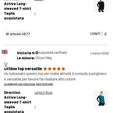
Active Long-
sleeved T-shirt
Taglia
L
acquistata
Utile?
0
Nr articolo 14177
Victoria H.
Acquirente verificato
1 marzo 2026
Le misure:
152cm, 74kg
V
Ottimo top versatile
Ho indossato questo top per molte attività, è comodo, lusinghiero
e versatile, per favore fai risaltare altri colori!!
La presente è una traduzione. Verdi l'originale
Direction
Legion Blue
Active Long-
sleeved T-shirt
Taglia
L
acquistata