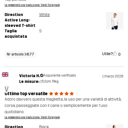
La presente è una traduzione. Verdi l'originale
Direction
White
Active Long-
sleeved T-shirt
Taglia
S
acquistata
Utile?
0
Nr articolo 14177
Victoria H.
Acquirente verificato
1 marzo 2026
Le misure:
152cm, 74kg
V
Ottimo top versatile
Adoro davvero questa maglietta, la uso per una varietà di attività,
corsa, passeggiate con il cane o semplicemente per l'uso
quotidiano.
La presente è una traduzione. Verdi l'originale
Direction
Black