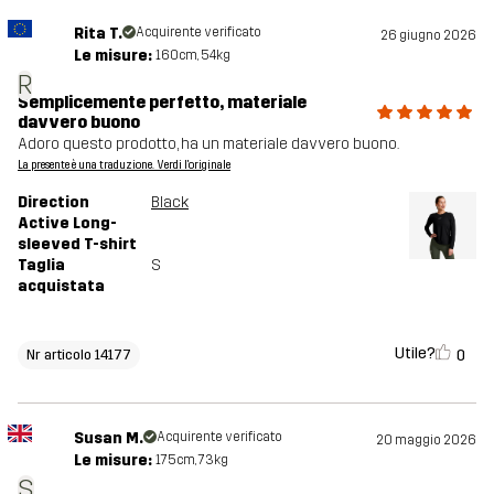
Rita T.
Acquirente verificato
26 giugno 2026
Le misure:
160cm, 54kg
R
Semplicemente perfetto, materiale
davvero buono
Adoro questo prodotto, ha un materiale davvero buono.
La presente è una traduzione. Verdi l'originale
Direction
Black
Active Long-
sleeved T-shirt
Taglia
S
acquistata
Utile?
0
Nr articolo 14177
Susan M.
Acquirente verificato
20 maggio 2026
Le misure:
175cm, 73kg
S