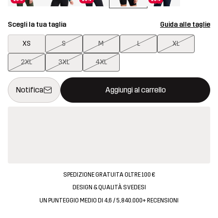
Scegli la tua taglia
Guida alle taglie
XS
S
M
L
XL
2XL
3XL
4XL
Questo tasto aprirà una finestra modale per confermare un nuovo
{{size}} non disponibile
Notifica
Aggiungi al carrello
SPEDIZIONE GRATUITA OLTRE 100 €
DESIGN & QUALITÀ SVEDESI
UN PUNTEGGIO MEDIO DI 4,6 / 5, 840.000+ RECENSIONI