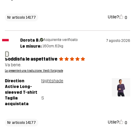
Utile?
0
Nr articolo 14177
Dorota B.
Acquirente verificato
7 agosto 2026
Le misure:
160cm, 62kg
D
Soddisfa le aspettative
Va bene.
La presente è una traduzione. Verdi l'originale
Direction
Nightshade
Active Long-
sleeved T-shirt
Taglia
S
acquistata
Utile?
0
Nr articolo 14177