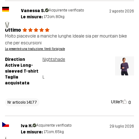
Vanessa S.
Acquirente verificato
2 agosto 2026
Le misure:
172cm, 80kg
V
Ottimo
Molto piacevole a maniche lunghe. Ideale sia per mountain bike
che per escursioni
La presente è una traduzione. Verdi l'originale
Direction
Nightshade
Active Long-
sleeved T-shirt
Taglia
L
acquistata
Utile?
0
Nr articolo 14177
Iva H.
Acquirente verificato
29 luglio 2026
Le misure:
171cm, 65kg