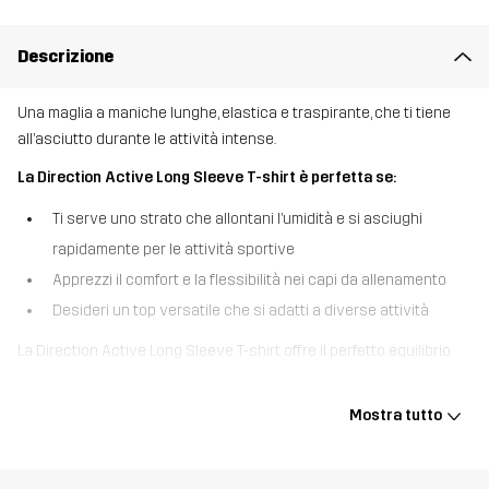
Descrizione
Una maglia a maniche lunghe, elastica e traspirante, che ti tiene
all’asciutto durante le attività intense.
La Direction Active Long Sleeve T-shirt è perfetta se:
Ti serve uno strato che allontani l’umidità e si asciughi
rapidamente per le attività sportive
Apprezzi il comfort e la flessibilità nei capi da allenamento
Desideri un top versatile che si adatti a diverse attività
La Direction Active Long Sleeve T-shirt offre il perfetto equilibrio
tra prestazioni e comfort per chi si spinge oltre i propri limiti.
Realizzata in un tessuto ad alte prestazioni con proprietà
Mostra tutto
traspiranti, questa maglia a maniche lunghe ti tiene comodamente
all’asciutto durante gli allenamenti intensi. Il tessuto elasticizzato
a quattro vie offre la massima mobilità, mentre il materiale ad