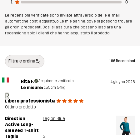
1
0
Le recensioni verificate sono inviate attraverso o delle e-mail
automatiche post-acquisto, o Le mie pagine, dove si possono trovare
gli ordini precedenti. Così si assicura che possano lasciare una
recensione solo i clienti che hanno acquistato il prodotto.
Filtra e ordina
186 Recensioni
Rita F.
Acquirente verificato
4 giugno 2026
Le misure:
155cm, 54kg
R
Libero professionista
Ottimo prodotto
Direction
Legion Blue
Active Long-
sleeved T-shirt
Taglia
S