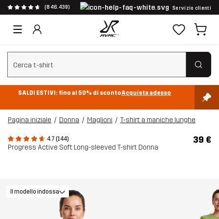
(846.439)
Servizio clienti
Cancella ricerca
SALDI ESTIVI: fino al 50% di sconto
Acquista adesso
Pagina iniziale
Donna
Maglioni
T-shirt a maniche lunghe
39 €
4.7 (144)
Progress Active Soft Long-sleeved T-shirt Donna
Il modello indossa