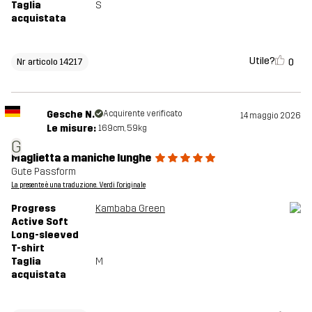
Taglia
S
acquistata
Utile?
0
Nr articolo 14217
Gesche N.
Acquirente verificato
14 maggio 2026
Le misure:
169cm, 59kg
G
Maglietta a maniche lunghe
Gute Passform
La presente è una traduzione. Verdi l'originale
Progress
Kambaba Green
Active Soft
Long-sleeved
T-shirt
Taglia
M
acquistata