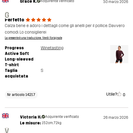
Grace K.
Acquirente verificato
30 marzo 2026
G
Perfetto
Calza bene e adoro i dettagli come gli anelli per il pollice. Davvero
comodi. Lo consiglierei
La presente è una traduzione. Verdi l'originale
Progress
Winetasting
Active Soft
Long-sleeved
T-shirt
Taglia
S
acquistata
Utile?
0
Nr articolo 14217
Victoria H.
Acquirente verificato
26 marzo 2026
Le misure:
152cm, 72kg
V