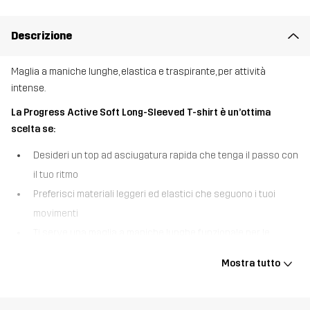
Descrizione
Maglia a maniche lunghe, elastica e traspirante, per attività
intense.
La Progress Active Soft Long-Sleeved T-shirt è un’ottima
scelta se:
Desideri un top ad asciugatura rapida che tenga il passo con
il tuo ritmo
Preferisci materiali leggeri ed elastici che seguono i tuoi
movimenti
Ti serve una maglia a maniche lunghe funzionale per le
avventure outdoor intense
Mostra tutto
La Progress Active Soft Long-Sleeved T-shirt è una maglia a
maniche lunghe sportiva, realizzata in tessuto traspirante ad