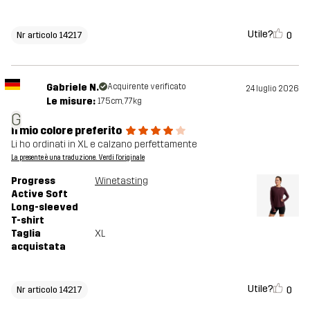
Utile?
0
Nr articolo 14217
Gabriele N.
Acquirente verificato
24 luglio 2026
Le misure:
175cm, 77kg
G
Il mio colore preferito
Li ho ordinati in XL e calzano perfettamente
La presente è una traduzione. Verdi l'originale
Progress
Winetasting
Active Soft
Long-sleeved
T-shirt
Taglia
XL
acquistata
Utile?
0
Nr articolo 14217