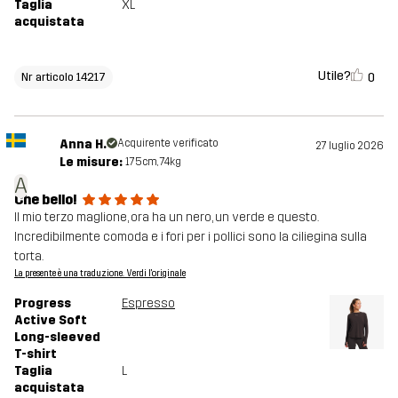
Taglia
XL
acquistata
Utile?
0
Nr articolo 14217
Anna H.
Acquirente verificato
27 luglio 2026
Le misure:
175cm, 74kg
A
Che bello!
Il mio terzo maglione, ora ha un nero, un verde e questo.
Incredibilmente comoda e i fori per i pollici sono la ciliegina sulla
torta.
La presente è una traduzione. Verdi l'originale
Progress
Espresso
Active Soft
Long-sleeved
T-shirt
Taglia
L
acquistata