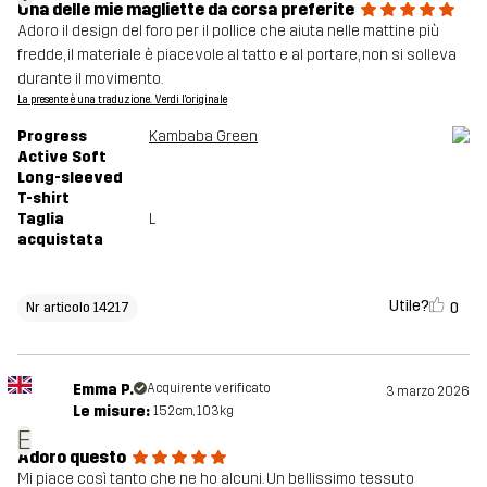
Una delle mie magliette da corsa preferite
Adoro il design del foro per il pollice che aiuta nelle mattine più
fredde, il materiale è piacevole al tatto e al portare, non si solleva
durante il movimento.
La presente è una traduzione. Verdi l'originale
Progress
Kambaba Green
Active Soft
Long-sleeved
T-shirt
Taglia
L
acquistata
Utile?
0
Nr articolo 14217
Emma P.
Acquirente verificato
3 marzo 2026
Le misure:
152cm, 103kg
E
Adoro questo
Mi piace così tanto che ne ho alcuni. Un bellissimo tessuto