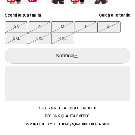
Scegli la tua taglia
Guida alle taglie
XS
S
M
L
XL
2XL
3XL
4XL
Questo tasto aprirà una finestra modale per confermare un nuovo
{{size}} non disponibile
Notifica
SPEDIZIONE GRATUITA OLTRE 100 €
DESIGN & QUALITÀ SVEDESI
UN PUNTEGGIO MEDIO DI 4,6 / 5, 840.000+ RECENSIONI