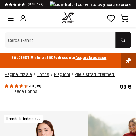
(846.479)
Servizio clienti
Cancella ricerca
SALDI ESTIVI: fino al 50% di sconto
Acquista adesso
Pagina iniziale
Donna
Maglioni
Pile e strati intermedi
99 €
4.4 (39)
Hill Fleece Donna
Il modello indossa