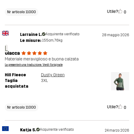
Utile?
0
Nr articolo 11000
Larraine L.
Acquirente verificato
28 maggio 2026
Le misure:
155cm, 76kg
L
Giacca
Materiale meraviglioso e buona calzata
La presente è una traduzione. Verdi l'originale
Hill Fleece
Dusty Green
Taglia
3XL
acquistata
Utile?
0
Nr articolo 11000
Katja S.
Acquirente verificato
24 marzo 2026