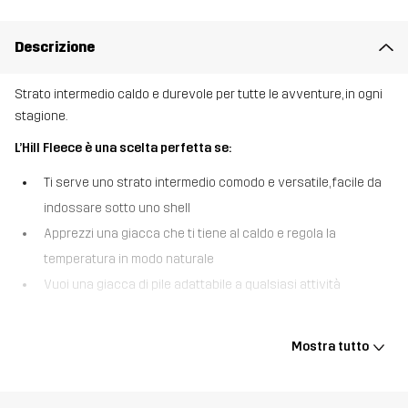
Descrizione
Strato intermedio caldo e durevole per tutte le avventure, in ogni
stagione.
L’Hill Fleece è una scelta perfetta se:
Ti serve uno strato intermedio comodo e versatile, facile da
indossare sotto uno shell
Apprezzi una giacca che ti tiene al caldo e regola la
temperatura in modo naturale
Vuoi una giacca di pile adattabile a qualsiasi attività
L’Hill Fleece abbina il calore naturale della lana con la lunga durata
del poliestere, creando uno strato tanto pratico quanto
Mostra tutto
confortevole. Grazie a un interno liscio, il pile dà una sensazione
piacevole sulla pelle, mentre le maniche raglan evitano lo
sfregamento nell’uso per tutto il giorno. Concepito per un uso