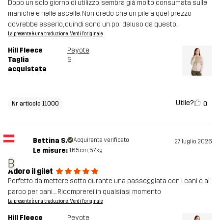
Dopo un solo giorno di utilizzo, sembra già molto consumata sulle
maniche e nelle ascelle. Non credo che un pile a quel prezzo
dovrebbe esserlo, quindi sono un po' deluso da questo.
La presente è una traduzione. Verdi l'originale
Hill Fleece
Peyote
Taglia
S
acquistata
Utile?
0
Nr articolo 11000
Bettina S.
Acquirente verificato
27 luglio 2026
Le misure:
165cm, 57kg
B
Adoro il gilet
Perfetto da mettere sotto durante una passeggiata con i cani o al
parco per cani.... Ricomprerei in qualsiasi momento
La presente è una traduzione. Verdi l'originale
Hill Fleece
Peyote