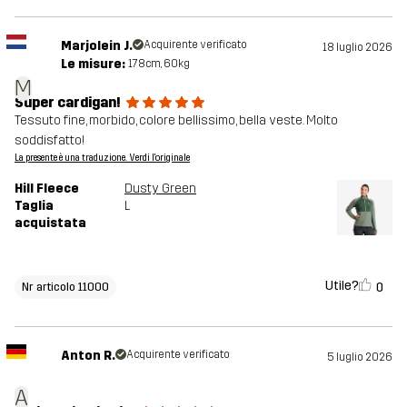
Marjolein J.
Acquirente verificato
18 luglio 2026
Le misure:
178cm, 60kg
M
Super cardigan!
Tessuto fine, morbido, colore bellissimo, bella veste. Molto
soddisfatto!
La presente è una traduzione. Verdi l'originale
Hill Fleece
Dusty Green
Taglia
L
acquistata
Utile?
0
Nr articolo 11000
Anton R.
Acquirente verificato
5 luglio 2026
A