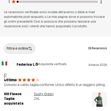
1
1
Realizzato per
TREKKING
MULTIFUNZIONE
Le recensioni verificate sono inviate attraverso o delle e-mail
automatiche post-acquisto, o Le mie pagine, dove si possono trovare
Numero di
11000_2498
gli ordini precedenti. Così si assicura che possano lasciare una
articolo
recensione solo i clienti che hanno acquistato il prodotto.
Filtra e ordina
39 Recensioni
Federica L.
Acquirente verificato
4 marzo 2026
F
Ottimo
Comodo e caldo, taglia conforme. Unico difetto è un leggero pilling...
Hill Fleece
Dusty Green
Taglia
2XL
acquistata