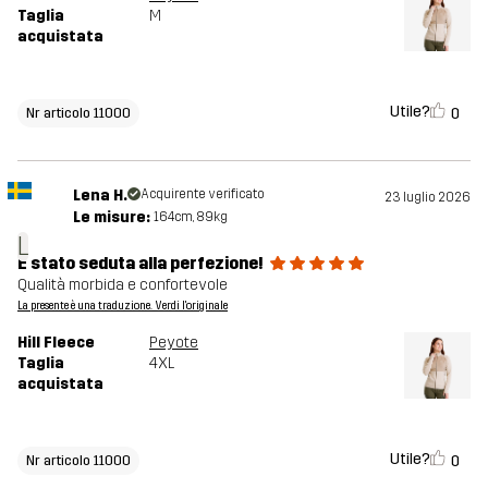
Taglia
M
acquistata
Utile?
0
Nr articolo 11000
Lena H.
Acquirente verificato
23 luglio 2026
Le misure:
164cm, 89kg
L
È stato seduta alla perfezione!
Qualità morbida e confortevole
La presente è una traduzione. Verdi l'originale
Hill Fleece
Peyote
Taglia
4XL
acquistata
Utile?
0
Nr articolo 11000