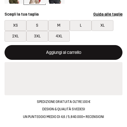
Scegli la tua taglia
Guida alle taglie
XS
S
M
L
XL
2XL
3XL
4XL
Questo tasto aprirà una finestra modale per confermare un nuovo
{{size}} non disponibile
Aggiungi al carrello
SPEDIZIONE GRATUITA OLTRE 100 €
DESIGN & QUALITÀ SVEDESI
UN PUNTEGGIO MEDIO DI 4,6 / 5, 840.000+ RECENSIONI