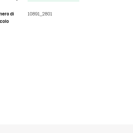
ero di
10891_2801
icolo