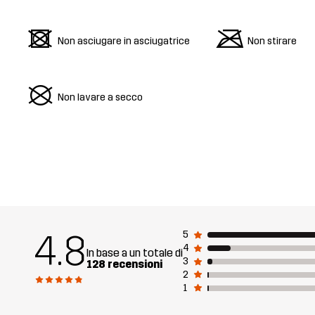
d
m
Non asciugare in asciugatrice
Non stirare
U
Non lavare a secco
4.8
5
4
In base a un totale di
3
128 recensioni
2
1