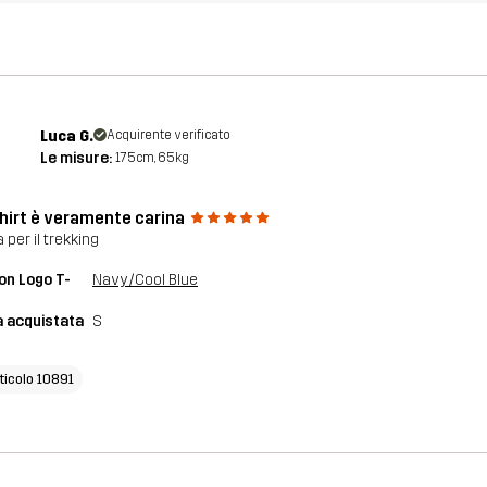
Luca G.
Acquirente verificato
Le misure:
175cm, 65kg
shirt è veramente carina
 per il trekking
on Logo T-
Navy/Cool Blue
a acquistata
S
rticolo 10891