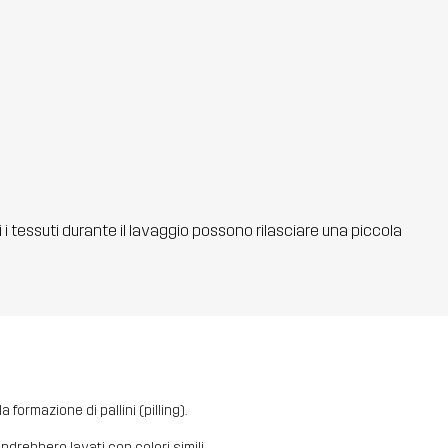
ti i tessuti durante il lavaggio possono rilasciare una piccola
 formazione di pallini (pilling).
i andrebbero lavati con colori simili.