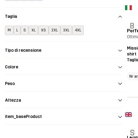
Taglia
B
Perf
M
L
S
XL
XS
2XL
3XL
4XL
Ottim
Missi
Tipo di recensione
shirt
Tagli
Colore
Nr a
Peso
Altezza
item_baseProduct
S
Legg