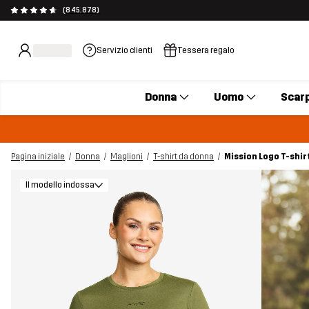
(845.878)
Servizio clienti
Tessera regalo
Donna
Uomo
Scar
Pagina iniziale
Donna
Maglioni
T-shirt da donna
Mission Logo T-shir
Il modello indossa