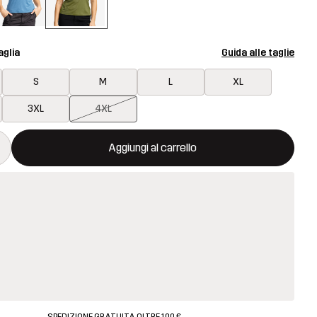
aglia
Guida alle taglie
S
M
L
XL
3XL
4XL
aprirà una finestra modale per confermare un nuovo articolo nel ca
isponibile
Aggiungi al carrello
SPEDIZIONE GRATUITA OLTRE 100 €