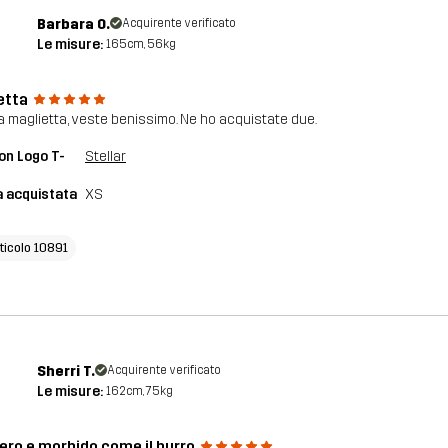
Barbara O.
Acquirente verificato
Le misure:
165cm, 56kg
etta
a maglietta, veste benissimo. Ne ho acquistate due.
on Logo T-
Stellar
a acquistata
XS
rticolo 10891
Sherri T.
Acquirente verificato
Le misure:
162cm, 75kg
ero e morbido come il burro