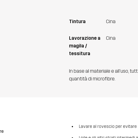
Tintura
Cina
Lavorazione a
Cina
magila /
tessitura
In base al materiale e all'uso, tut
quantità di microfibre.
Lavare al rovescio per evitare la
re
I pile e gli altri strati intermed