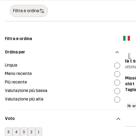
Filtra e ordina
Filtra e ordina
Ordina per
L
la t 
Lingua
ottima
Meno recente
Missi
Più recente
shirt
Tagli
Valutazione più bassa
Valutazione più alta
Nr a
Voto
5
4
3
2
1