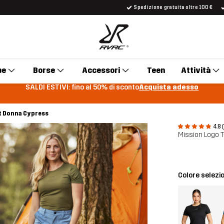
Spedizione gratuita oltre 100 €
pe
Borse
Accessori
Teen
Attività
SALDI ESTIVI: fino al 50% di sconto
Acquista adesso
t Donna Cypress
4.8 
Mission Logo T
Colore selezi