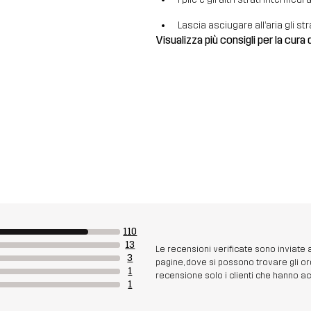
Lascia asciugare all’aria gli str
Visualizza più consigli per la cura 
110
13
Le recensioni verificate sono inviate
3
pagine, dove si possono trovare gli or
1
recensione solo i clienti che hanno acq
1