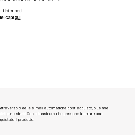
ati intermedi.
dei capi
qui
 attraverso o delle e-mail automatiche post-acquisto, o Le mie
dini precedenti. Così si assicura che possano lasciare una
uistato il prodotto.