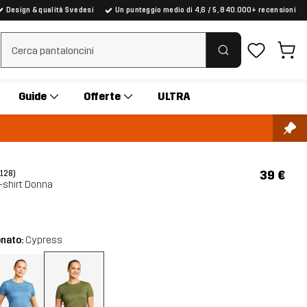
Design & qualità Svedesi
Un punteggio medio di 4,6 / 5, 840.000+ recensioni
Cancella ricerca
Guide
Offerte
ULTRA
39 €
(128)
-shirt Donna
onato:
Cypress