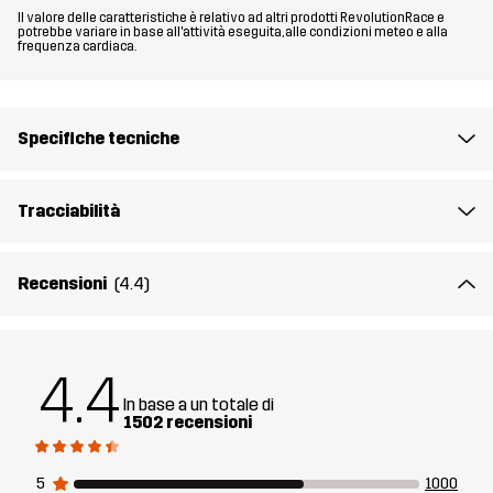
Materiale 1
65% Poliestere, 35% Cotone
Il valore delle caratteristiche è relativo ad altri prodotti RevolutionRace e
potrebbe variare in base all'attività eseguita, alle condizioni meteo e alla
frequenza cardiaca.
Materiale 2
88% Poliammide, 12% Elastan
Fodera
90% Poliestere, 10% Cotone
Specifiche tecniche
Peso
308g per una taglia M
Tracciabilità
Realizzato per
MULTIFUNZIONE
LAVORO E GIARDINAGGIO
TREKKING
Recensioni
(4.4)
Numero di
10070_4531
articolo
4.4
In base a un totale di
1502 recensioni
5
1000