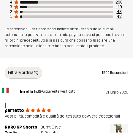
4
298
3
119
2
43
1
42
Le recensioni verificate sono inviate attraverso o delle e-mail
automatiche post-acquisto, o Le mie pagine, dove si possono trovare
gli ordini precedenti. Così si assicura che possano lasciare una
recensione solo i clienti che hanno acquistato il prodotto.
Filtra e ordina
1502 Recensioni
lorella b.
Acquirente verificato
21 luglio 2026
l
perfetto
vestibilità, comodità e qualità del tessuto davvero eccezionali
RVRC GP Shorts
Burnt Olive
Taglia
S
, Regular