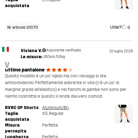
acquistata
Utile?
0
Nr articolo 10070
Viviana V.
Acquirente verificato
10 luglio 2026
Le misure:
160cm, 50kg
V
Ottimo pantalone
Questo modello è un po’ rigido ma con i lavaggi si sta
ammorbidendo. Perfettamente aderente in vita (c’è un po’ di
margine grazie all’elastico) e nei fianchi, le gambe non sono per
niente costrette e questo li rende davvero comodi.
RVRC GP Shorts
Aluminium/Brindle
Taglia
XS
, Regular
acquistata
Misura
Perfetta
percepita
Lunghezza
Perfetta