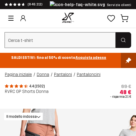
(846.212)
Servizio clienti
Cancella ricerca
SALDI ESTIVI: fino al 50% di sconto
Acquista adesso
Pagina iniziale
Donna
Pantaloni
Pantaloncini
69 €
4.4 (1502)
RVRC GP Shorts Donna
48 €
- risparmia
21 €
Il modello indossa