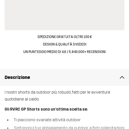
SPEDIZIONE GRATUITA OLTRE 100 €
DESIGN & QUALITÀ SVEDESI
UN PUNTEGGIO MEDIO DI 4,6 / 5, 840.000+ RECENSIONI
Descrizione
I nostri shorts da outdoor più robusti, fatti per le avventure
quotidiane al caldo.
Gli RVRC GP Shorts sono un’ottima scelta se:
Ti piacciono svariate attività outdoor
Sottoponi il tuo abbigliamento da outdoor a forti sollecitazioni