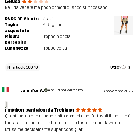
Delusa
Belli da vedere ma poco comodi quando si indossano
RVRC GP Shorts
Khaki
Taglia
M
, Regular
acquistata
Misura
Troppo piccola
percepita
Lunghezza
Troppo corta
Utile?
0
Nr articolo 10070
Jennifer A.
Acquirente verificato
6 novembre 2023
J
I migliori pantaloni da Trekking
Questi pantaloncini sono molto comodi e confortevoli, il tessuto è
fantastico e molto resistente in più le tasche sono davvero
utilissime, decisamente super consigliati