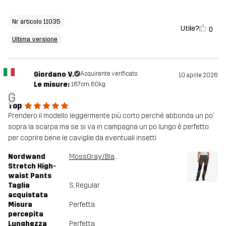
Nr articolo 11035
Utile?
0
Ultima versione
Giordano V.
Acquirente verificato
10 aprile 2026
Le misure:
167cm, 60kg
G
Top
Prendero il modello leggermente più corto perché abbonda un po’
sopra la scarpa ma se si va in campagna un po lungo è perfetto
per coprire bene le caviglie da eventuali insetti
Nordwand
MossGray/Black
Stretch High-
waist Pants
Taglia
S
, Regular
acquistata
Misura
Perfetta
percepita
Lunghezza
Perfetta