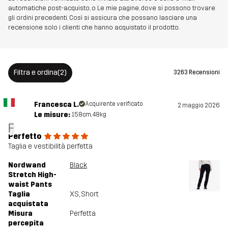
Peso
543g per una taglia M
automatiche post-acquisto, o Le mie pagine, dove si possono trovare
gli ordini precedenti. Così si assicura che possano lasciare una
recensione solo i clienti che hanno acquistato il prodotto.
Sostenibilità
Bluesign® approved
leggi qui
Realizzato per
MULTIFUNZIONE
TREKKING
Filtra e ordina
(2)
3263 Recensioni
Numero di
11035_2800
articolo
Francesca L.
Acquirente verificato
2 maggio 2026
Le misure:
158cm, 48kg
F
Versioni
Ultima versione
Perfetto
Vedi la cronologia delle versioni
qui
Taglia e vestibilità perfetta
Nordwand
Black
Stretch High-
waist Pants
Taglia
XS
, Short
acquistata
Misura
Perfetta
percepita