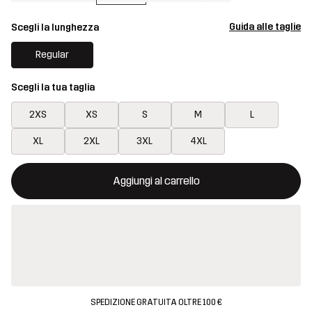
Guida alle taglie
Scegli la lunghezza
Regular
Scegli la tua taglia
2XS
XS
S
M
L
XL
2XL
3XL
4XL
Questo tasto aprirà una finestra modale per confermare un nuovo
{{size}} non disponibile
Aggiungi al carrello
SPEDIZIONE GRATUITA OLTRE 100 €