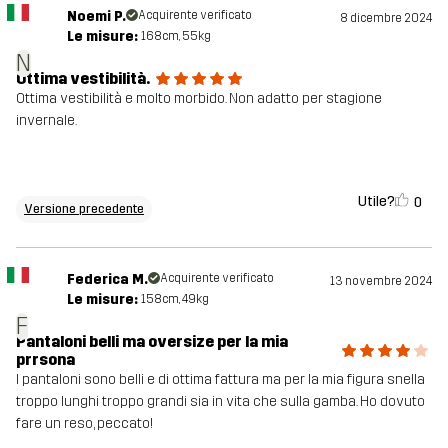
Noemi P.
Acquirente verificato
8 dicembre 2024
Le misure:
168cm, 55kg
N
Ottima vestibilità.
Ottima vestibilità e molto morbido. Non adatto per stagione
invernale.
Utile?
0
Versione precedente
Federica M.
Acquirente verificato
13 novembre 2024
Le misure:
158cm, 49kg
F
Pantaloni belli ma oversize per la mia
prrsona
I pantaloni sono belli e di ottima fattura ma per la mia figura snella
troppo lunghi troppo grandi sia in vita che sulla gamba. Ho dovuto
fare un reso, peccato!