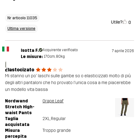
Nr articolo 11035
Utile?
0
Ultima versione
Isotta F.
Acquirente verificato
7 aprile 2026
Le misure:
170cm, 80kg
I
Elastocizato
Mi stanno un po' laschi sulle gambe so o elasticizzati molto di più
degli altri pantaloni che ho provato l'unica cosa a me piacerebbe
un modello vita bassa
Nordwand
Grape Leaf
Stretch High-
waist Pants
Taglia
2XL
, Regular
acquistata
Misura
Troppo grande
percepita