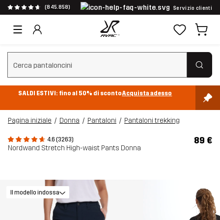
(845.858)
Servizio clienti
Cancella ricerca
SALDI ESTIVI: fino al 50% di sconto
Acquista adesso
Pagina iniziale
Donna
Pantaloni
Pantaloni trekking
89 €
4.6 (3263)
Nordwand Stretch High-waist Pants Donna
Il modello indossa