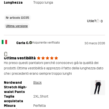
Lunghezza
Troppo lunga
Nr articolo 11035
Utile?
0
Ultima versione
Carla C.
Acquirente verificato
30 marzo 2026
C
Ottima vestibilità
Ho preso questi pantaloni perché conoscevo già la qualità dei
prodotti. Ottima vestibilità e apprezzo il fatto della lunghezza dato
che i precedenti erano sempre troppo lunghi
Nordwand
Black
Stretch High-
waist Pants
Taglia
2XL
, Short
acquistata
Misura
Perfetta