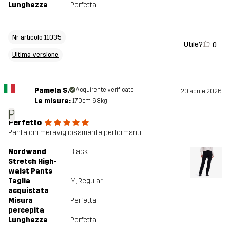
Lunghezza
Perfetta
Nr articolo 11035
Utile?
0
Ultima versione
Pamela S.
Acquirente verificato
20 aprile 2026
Le misure:
170cm, 68kg
P
Perfetto
Pantaloni meravigliosamente performanti
Nordwand
Black
Stretch High-
waist Pants
Taglia
M
, Regular
acquistata
Misura
Perfetta
percepita
Lunghezza
Perfetta