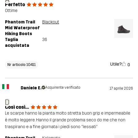
Perfetto
Ottime
Phantom Trail
Blackout
Mid Waterproof
Hiking Boots
Taglia
36
acquistata
Utile?
0
Nr articolo 10411
Daniele E.
Acquirente verificato
17 aprile 2026
D
Così così…
Le scarpe hanno la pianta molto stretta buon grip e impermeabile
è molto leggere. Hanno il grande problema seco do me che non
traspirano e a fine giornata i piedi sono “lessati”