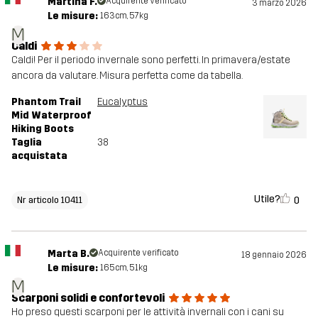
Martina F.
Acquirente verificato
3 marzo 2026
Le misure:
163cm, 57kg
M
Caldi
Caldi! Per il periodo invernale sono perfetti. In primavera/estate
ancora da valutare. Misura perfetta come da tabella.
Phantom Trail
Eucalyptus
Mid Waterproof
Hiking Boots
Taglia
38
acquistata
Utile?
0
Nr articolo 10411
Marta B.
Acquirente verificato
18 gennaio 2026
Le misure:
165cm, 51kg
M
Scarponi solidi e confortevoli
Ho preso questi scarponi per le attività invernali con i cani su