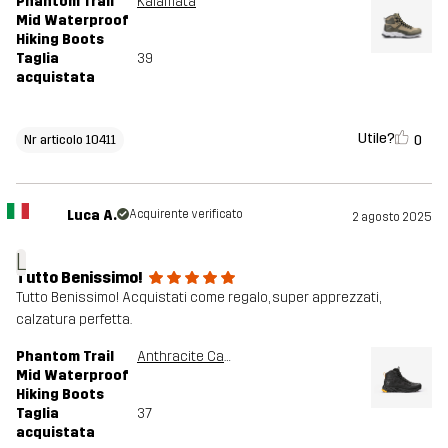
Phantom Trail
Kalamata
Mid Waterproof
Hiking Boots
Taglia
39
acquistata
Utile?
0
Nr articolo 10411
Luca A.
Acquirente verificato
2 agosto 2025
L
Tutto Benissimo!
Tutto Benissimo! Acquistati come regalo, super apprezzati,
calzatura perfetta.
Phantom Trail
Anthracite Camo
Mid Waterproof
Hiking Boots
Taglia
37
acquistata