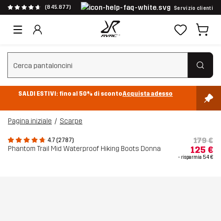
(845.877)
Servizio clienti
Cancella ricerca
SALDI ESTIVI: fino al 50% di sconto
Acquista adesso
Pagina iniziale
Scarpe
179 €
4.7 (2787)
Phantom Trail Mid Waterproof Hiking Boots Donna
125 €
- risparmia
54 €