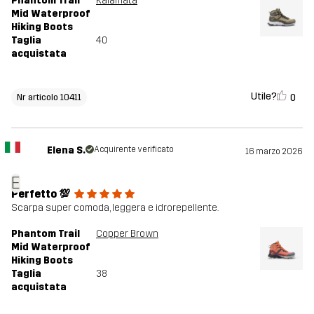
Phantom Trail
Kalamata
Mid Waterproof
Hiking Boots
Taglia
40
acquistata
Utile?
0
Nr articolo 10411
Elena S.
Acquirente verificato
16 marzo 2026
E
Perfetto 💯
Scarpa super comoda, leggera e idrorepellente.
Phantom Trail
Copper Brown
Mid Waterproof
Hiking Boots
Taglia
38
acquistata