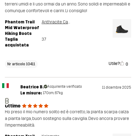
terreni umidi e li uso ormai da un anno. Sono solidi e impermeabili e
comunque confortevoli e carini. Li consiglio!
Phantom Trail
Anthracite Camo
Mid Waterproof
Hiking Boots
Taglia
37
acquistata
Utile?
0
Nr articolo 10411
Beatrice B.
Acquirente verificato
11 dicembre 2025
Le misure:
170cm, 67kg
B
Ottimo
Ho preso il mio numero solito ed è corretto, la pianta scarpa calza
a pianta larga, buon sostegno sulla caviglia. Devo ancora provare
l’impermeabilità.