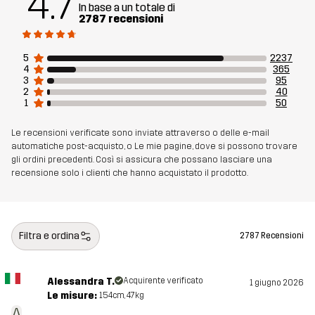
4.7
Peso
415g
In base a un totale di
2787 recensioni
Realizzato per
MULTIFUNZIONE
TREKKING
5
2237
4
365
3
95
Numero di
10411_2613
2
40
articolo
1
50
Le recensioni verificate sono inviate attraverso o delle e-mail
automatiche post-acquisto, o Le mie pagine, dove si possono trovare
gli ordini precedenti. Così si assicura che possano lasciare una
recensione solo i clienti che hanno acquistato il prodotto.
Filtra e ordina
2787 Recensioni
Alessandra T.
Acquirente verificato
1 giugno 2026
Le misure:
154cm, 47kg
A