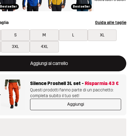
Bestseller
Bestseller
aglia
Guida alle taglie
S
M
L
XL
3XL
4XL
aprirà una finestra modale per confermare un nuovo articolo nel ca
isponibile
Aggiungi al carrello
Silence Proshell 3L set
-
Risparmia
43 €
Questi prodotti fanno parte di un pacchetto:
+
completa subito il tuo set!
Aggiungi