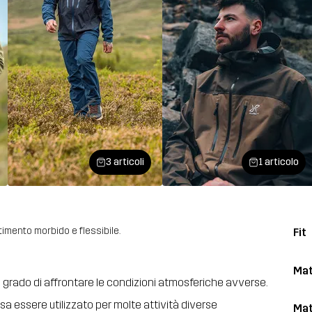
3 articoli
1 articolo
timento morbido e flessibile.
Fit
Mat
, in grado di affrontare le condizioni atmosferiche avverse.
a essere utilizzato per molte attività diverse
Mat