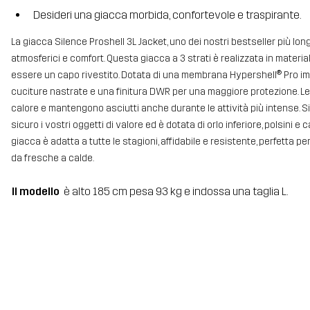
Desideri una giacca morbida, confortevole e traspirante.
La giacca Silence Proshell 3L Jacket, uno dei nostri bestseller più lon
atmosferici e comfort. Questa giacca a 3 strati è realizzata in materiale
essere un capo rivestito. Dotata di una membrana Hypershell® Pro impe
cuciture nastrate e una finitura DWR per una maggiore protezione. L
calore e mantengono asciutti anche durante le attività più intense. Si
sicuro i vostri oggetti di valore ed è dotata di orlo inferiore, polsini 
giacca è adatta a tutte le stagioni, affidabile e resistente, perfetta p
da fresche a calde.
Il modello
è alto 185 cm pesa 93 kg e indossa una taglia L.