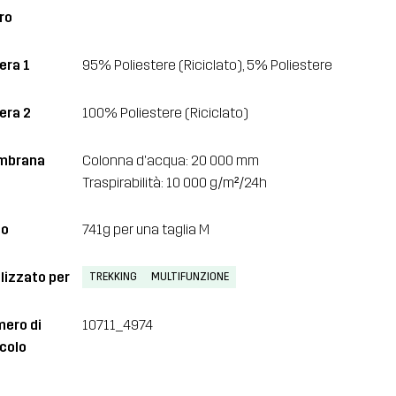
ro
era 1
95% Poliestere (Riciclato), 5% Poliestere
era 2
100% Poliestere (Riciclato)
mbrana
Colonna d'acqua: 20 000 mm
Traspirabilità: 10 000 g/m²/24h
so
741g per una taglia M
lizzato per
TREKKING
MULTIFUNZIONE
ero di
10711_4974
icolo