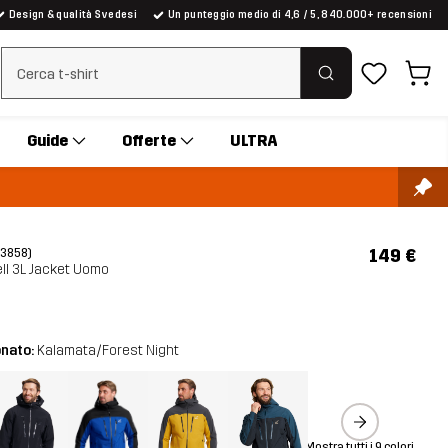
Design & qualità Svedesi
Un punteggio medio di 4,6 / 5, 840.000+ recensioni
Cancella ricerca
Guide
Offerte
ULTRA
149 €
(3858)
ll 3L Jacket Uomo
onato:
Kalamata/Forest Night
Mostra tutti i 9 colori