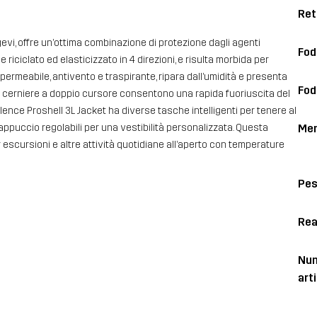
Ret
gevi, offre un’ottima combinazione di protezione dagli agenti
Fod
 riciclato ed elasticizzato in 4 direzioni, e risulta morbida per
rmeabile, antivento e traspirante, ripara dall’umidità e presenta
Fod
e cerniere a doppio cursore consentono una rapida fuoriuscita del
lence Proshell 3L Jacket ha diverse tasche intelligenti per tenere al
Me
e cappuccio regolabili per una vestibilità personalizzata. Questa
er escursioni e altre attività quotidiane all’aperto con temperature
Pe
Rea
Num
art