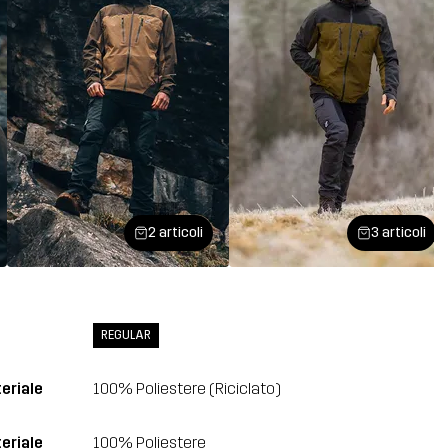
2 articoli
3 articoli
REGULAR
eriale
100% Poliestere (Riciclato)
eriale
100% Poliestere