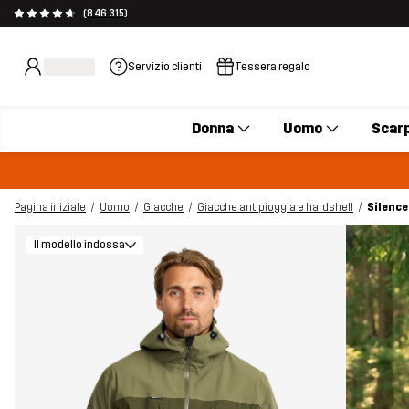
(846.315)
Servizio clienti
Tessera regalo
Donna
Uomo
Scar
Pagina iniziale
Uomo
Giacche
Giacche antipioggia e hardshell
Silence
Il modello indossa