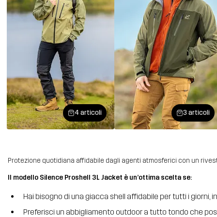
4 articoli
3 articoli
Protezione quotidiana affidabile dagli agenti atmosferici con un rives
Il modello Silence Proshell 3L Jacket è un’ottima scelta se:
Hai bisogno di una giacca shell affidabile per tutti i giorni
Preferisci un abbigliamento outdoor a tutto tondo che poss