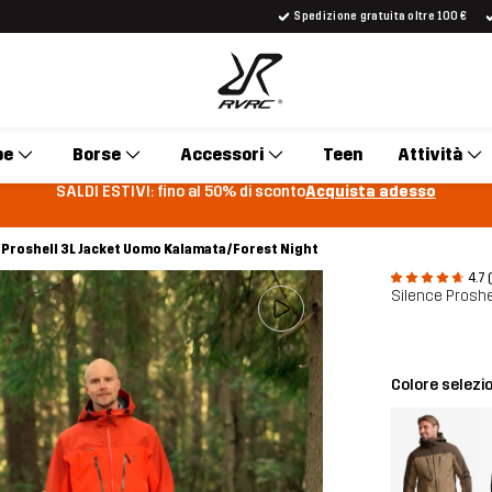
Spedizione gratuita oltre 100 €
pe
Borse
Accessori
Teen
Attività
SALDI ESTIVI: fino al 50% di sconto
Acquista adesso
 Proshell 3L Jacket Uomo Kalamata/Forest Night
4.7 
Silence Proshe
Colore selezi