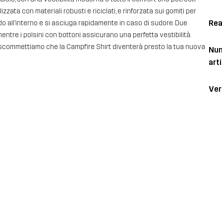
zzata con materiali robusti e riciclati, e rinforzata sui gomiti per
Rea
 all’interno e si asciuga rapidamente in caso di sudore. Due
entre i polsini con bottoni assicurano una perfetta vestibilità.
, scommettiamo che la Campfire Shirt diventerà presto la tua nuova
Num
art
Ver