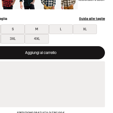
aglia
Guida alle taglie
S
M
L
XL
3XL
4XL
aprirà una finestra modale per confermare un nuovo articolo nel ca
isponibile
Aggiungi al carrello
SPEDIZIONE GRATUITA OLTRE 100 €