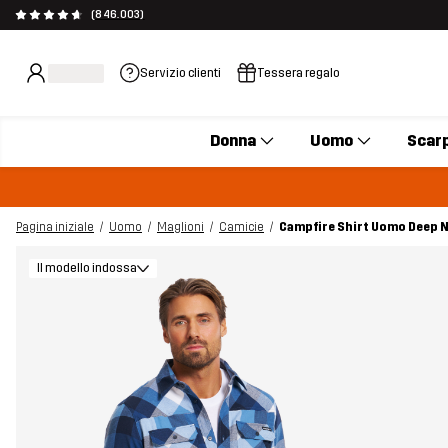
(846.003)
Servizio clienti
Tessera regalo
Donna
Uomo
Scar
Pagina iniziale
Uomo
Maglioni
Camicie
Campfire Shirt Uomo Deep 
Il modello indossa