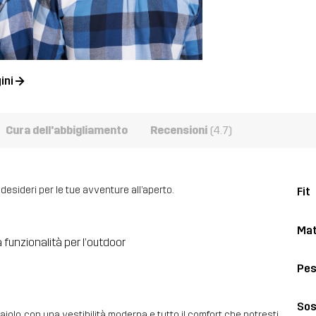
ini
Cura dell'abbigliamento
Recensioni
(4.7)
desideri per le tue avventure all’aperto.
Fit
Mat
 funzionalità per l’outdoor
Pe
Sos
iolo, con una vestibilità moderna e tutto il comfort che potresti