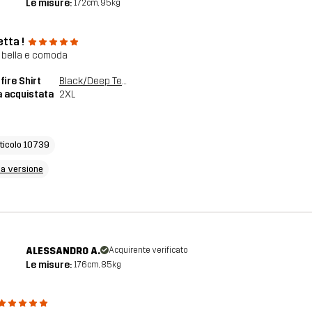
Le misure:
172cm, 95kg
tta !
 bella e comoda
ire Shirt
Black/Deep Teal
a acquistata
2XL
rticolo 10739
ma versione
ALESSANDRO A.
Acquirente verificato
Le misure:
176cm, 85kg