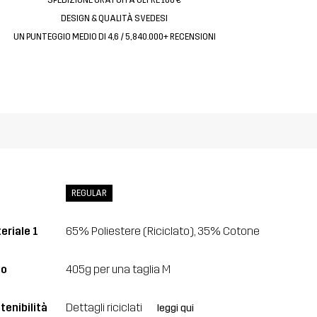
DESIGN & QUALITÀ SVEDESI
UN PUNTEGGIO MEDIO DI 4,6 / 5, 840.000+ RECENSIONI
REGULAR
eriale 1
65% Poliestere (Riciclato), 35% Cotone
so
405g per una taglia M
tenibilità
Dettagli riciclati
leggi qui