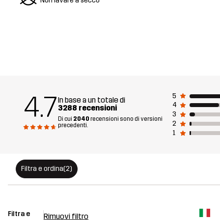
U
Non lavare a secco
4.7
5
In base a un totale di
4
3288 recensioni
3
Di cui
2040
recensioni sono di versioni
2
precedenti.
1
Filtra e ordina
(2)
Filtra e
Rimuovi filtro