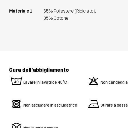
Materiale 1
65% Poliestere (Riciclato),
35% Cotone
Cura dell'abbigliamento
8
o
Lavare in lavatrice 40°C
Non candeggia
d
n
Non asciugare in asciugatrice
Stirare a bass