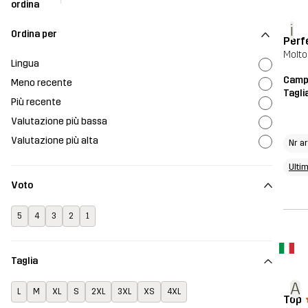
ordina
i
Ordina per
Perfe
Molto
Lingua
Campf
Meno recente
Tagli
Più recente
Valutazione più bassa
Valutazione più alta
Nr a
Ulti
Voto
5
4
3
2
1
Taglia
A
L
M
XL
S
2XL
3XL
XS
4XL
Top