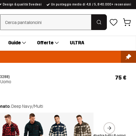
Design & qualità Svedesi
Un punteggio medio di 4,6 / 5, 840.000+ recensioni
Cancella ricerca
Guide
Offerte
ULTRA
75 €
(3288)
t Uomo
onato:
Deep Navy/Multi
Mostra tutti i 6 colori