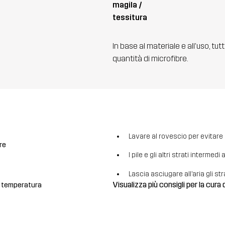
magila /
tessitura
In base al materiale e all'uso, tut
quantità di microfibre.
Lavare al rovescio per evitare la
re
I pile e gli altri strati intermed
Lascia asciugare all’aria gli str
Visualizza più consigli per la cura 
a temperatura