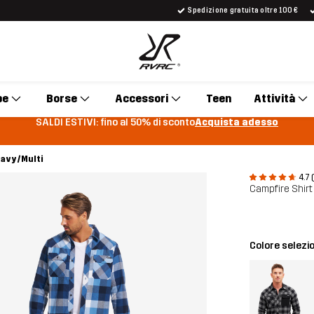
Spedizione gratuita oltre 100 €
pe
Borse
Accessori
Teen
Attività
SALDI ESTIVI: fino al 50% di sconto
Acquista adesso
Navy/Multi
4.7 
Campfire Shir
Colore selezi