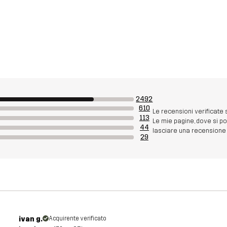
2492
610
Le recensioni verificate
113
Le mie pagine, dove si p
44
lasciare una recensione s
29
ivan g.
Acquirente verificato