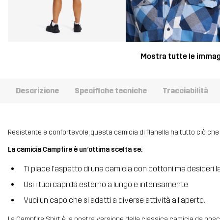
Mostra tutte le immag
Descrizione
Specifiche tecniche
Tracciabilità
Resistente e confortevole, questa camicia di flanella ha tutto ciò che 
La camicia Campfire è un’ottima scelta se:
Ti piace l’aspetto di una camicia con bottoni ma desideri la
Usi i tuoi capi da esterno a lungo e intensamente
Vuoi un capo che si adatti a diverse attività all’aperto.
La Campfire Shirt è la nostra versione della classica camicia da bosca