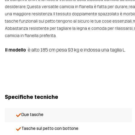
desiderare. Questa versatile camicia in flanella è fatta per durare, reali
una maggiore resistenza. Il tessuto doppiamente spazzolato è morbido
tasche funzionali sul petto tengono al sicuro le tue cose essenziali, m
Abbastanza resistente per tagliare la legna e comoda per rilassarsi
camicia in flanella preferita.
Il modello
è alto 185 cm pesa 93 kg e indossa una taglia L.
Specifiche tecniche
Due tasche
Tasche sul petto con bottone