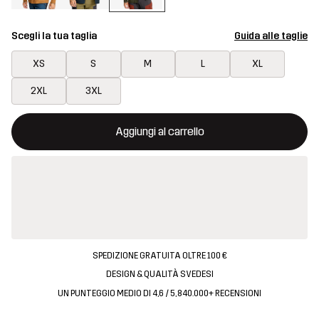
Scegli la tua taglia
Guida alle taglie
XS
S
M
L
XL
2XL
3XL
Questo tasto aprirà una finestra modale per confermare un nuovo
{{size}} non disponibile
Aggiungi al carrello
SPEDIZIONE GRATUITA OLTRE 100 €
DESIGN & QUALITÀ SVEDESI
UN PUNTEGGIO MEDIO DI 4,6 / 5, 840.000+ RECENSIONI