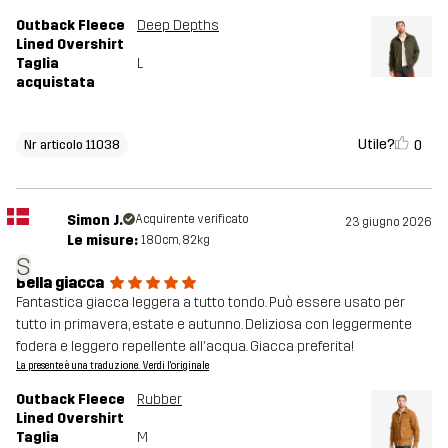
Outback Fleece
Deep Depths
Lined Overshirt
Taglia
L
acquistata
Utile?
0
Nr articolo 11038
Simon J.
Acquirente verificato
23 giugno 2026
Le misure:
180cm, 82kg
S
Bella giacca
Fantastica giacca leggera a tutto tondo. Può essere usato per
tutto in primavera, estate e autunno. Deliziosa con leggermente
fodera e leggero repellente all'acqua. Giacca preferita!
La presente è una traduzione. Verdi l'originale
Outback Fleece
Rubber
Lined Overshirt
Taglia
M