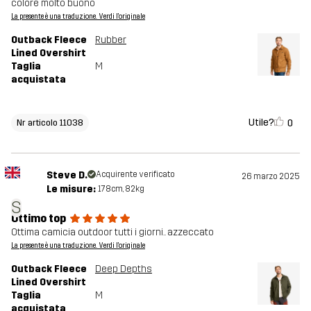
colore molto buono
La presente è una traduzione. Verdi l'originale
Outback Fleece
Rubber
Lined Overshirt
Taglia
M
acquistata
Utile?
0
Nr articolo 11038
Steve D.
Acquirente verificato
26 marzo 2025
Le misure:
178cm, 82kg
S
Ottimo top
Ottima camicia outdoor tutti i giorni.. azzeccato
La presente è una traduzione. Verdi l'originale
Outback Fleece
Deep Depths
Lined Overshirt
Taglia
M
acquistata