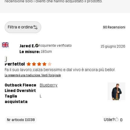
recensione solo i clienti che hanno acquistato il prodotto.
Filtra e ordina
90 Recensioni
Jared E.
Acquirente verificato
15 giugno 2026
Le misure:
183cm
J
Perfetto!
Fa il suo lavoro, calza benissimo e dal vivo è ancora più bello!
La presente è una traduzione. Verdi l'originale
Outback Fleece
Blueberry
Lined Overshirt
Taglia
L
acquistata
Utile?
0
Nr articolo 11038