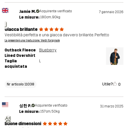
Jamie M.
Acquirente verificato
7 gennaio 2026
Le misure:
180cm, 90kg
J
Giacca brillante
Vestibilità perfetta e una giacca davvero brillante. Perfetto
La presente è una traduzione. Verdi l'originale
Outback Fleece
Blueberry
Lined Overshirt
Taglia
L
acquistata
Utile?
0
Nr articolo 11038
성한 P.
Acquirente verificato
31 marzo 2025
Le misure:
157cm, 50kg
성
buone dimensioni