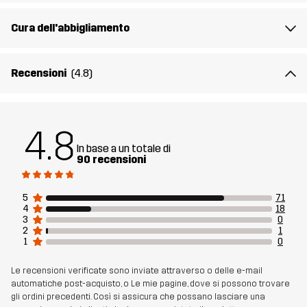
Sostenibilità
Dettagli riciclati
leggi qui
Cura dell'abbigliamento
Realizzato per
LAVORO E GIARDINAGGIO
MULTIFUNZIONE
Recensioni
(4.8)
TREKKING
Numero di
11038_2894
4.8
articolo
In base a un totale di
90 recensioni
5
71
4
18
3
0
2
1
1
0
Le recensioni verificate sono inviate attraverso o delle e-mail
automatiche post-acquisto, o Le mie pagine, dove si possono trovare
gli ordini precedenti. Così si assicura che possano lasciare una