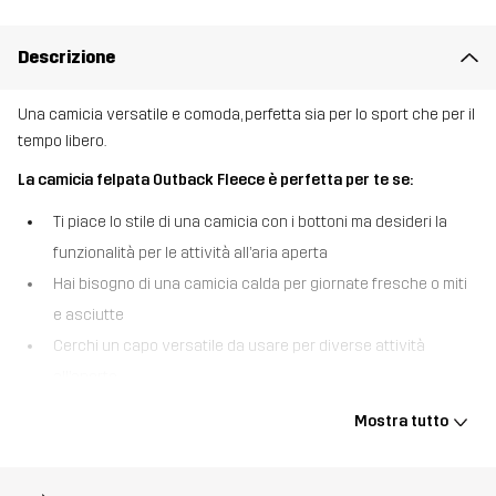
Descrizione
Una camicia versatile e comoda, perfetta sia per lo sport che per il
tempo libero.
La camicia felpata Outback Fleece è perfetta per te se:
Ti piace lo stile di una camicia con i bottoni ma desideri la
funzionalità per le attività all’aria aperta
Hai bisogno di una camicia calda per giornate fresche o miti
e asciutte
Cerchi un capo versatile da usare per diverse attività
all’aperto.
La camicia Outback Fleece Lined riesce a combinare uno stile
Mostra tutto
casual con la funzionalità outdoor, creando un capo comodo e
versatile. Questa camicia è realizzata in resistente cotone