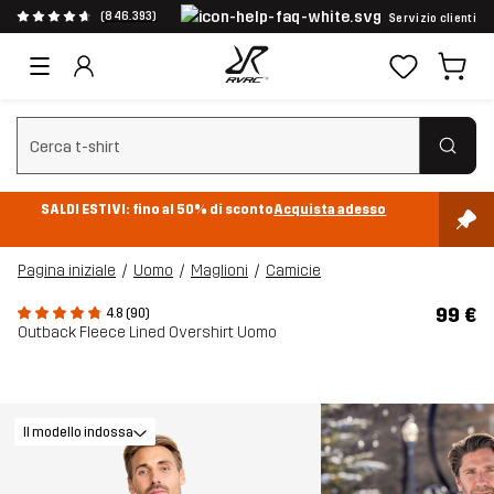
(846.393)
Servizio clienti
Cancella ricerca
SALDI ESTIVI: fino al 50% di sconto
Acquista adesso
Pagina iniziale
Uomo
Maglioni
Camicie
99 €
4.8 (90)
Outback Fleece Lined Overshirt Uomo
Il modello indossa