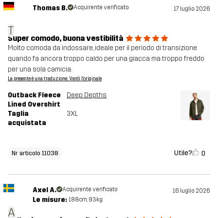
Thomas B.
Acquirente verificato
17 luglio 2026
T
Super comodo, buona vestibilità
Molto comoda da indossare, ideale per il periodo di transizione
quando fa ancora troppo caldo per una giacca ma troppo freddo
per una sola camicia.
La presente è una traduzione. Verdi l'originale
Outback Fleece
Deep Depths
Lined Overshirt
Taglia
3XL
acquistata
Utile?
0
Nr articolo 11038
Axel A.
Acquirente verificato
16 luglio 2026
Le misure:
188cm, 93kg
A