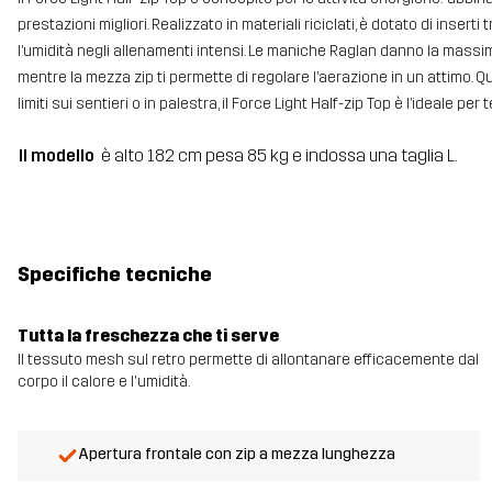
prestazioni migliori. Realizzato in materiali riciclati, è dotato di insert
l’umidità negli allenamenti intensi. Le maniche Raglan danno la massi
mentre la mezza zip ti permette di regolare l’aerazione in un attimo. Q
limiti sui sentieri o in palestra, il Force Light Half-zip Top è l’ideale per t
Il modello
è alto 182 cm pesa 85 kg e indossa una taglia L.
Specifiche tecniche
Tutta la freschezza che ti serve
Il tessuto mesh sul retro permette di allontanare efficacemente dal
corpo il calore e l'umidità.
Apertura frontale con zip a mezza lunghezza