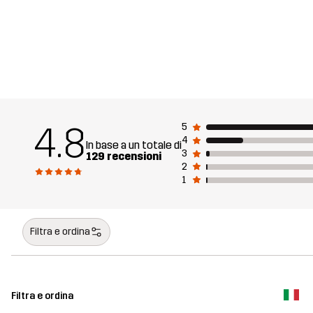
4.8
5
4
In base a un totale di
3
129 recensioni
2
1
Filtra e ordina
Filtra e ordina