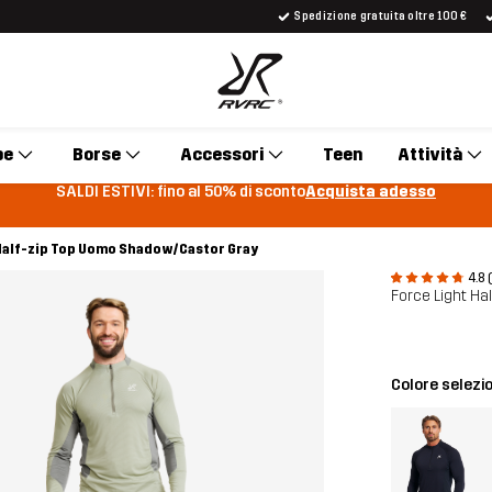
Spedizione gratuita oltre 100 €
pe
Borse
Accessori
Teen
Attività
SALDI ESTIVI: fino al 50% di sconto
Acquista adesso
 Half-zip Top Uomo Shadow/Castor Gray
4.8 
Force Light Ha
Colore selezi