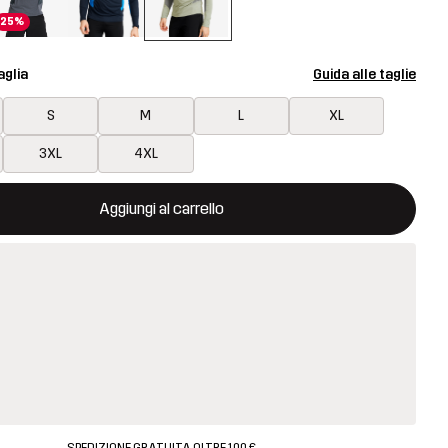
25%
aglia
Guida alle taglie
S
M
L
XL
3XL
4XL
aprirà una finestra modale per confermare un nuovo articolo nel ca
isponibile
Aggiungi al carrello
SPEDIZIONE GRATUITA OLTRE 100 €