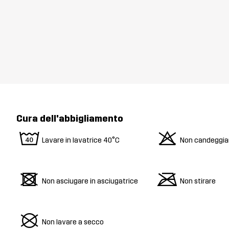
Cura dell'abbigliamento
8
o
Lavare in lavatrice 40°C
Non candeggia
d
m
Non asciugare in asciugatrice
Non stirare
U
Non lavare a secco