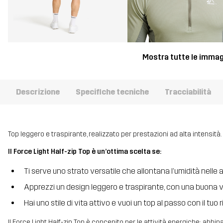
Mostra tutte le immag
Descrizione
Specifiche tecniche
Tracciabilità
Top leggero e traspirante, realizzato per prestazioni ad alta intensità.
Il Force Light Half-zip Top è un’ottima scelta se:
Ti serve uno strato versatile che allontana l’umidità nelle a
Apprezzi un design leggero e traspirante, con una buona v
Hai uno stile di vita attivo e vuoi un top al passo con il tuo 
Il Force Light Half-zip Top è concepito per le attività energiche: abbin