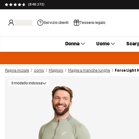
(846.272)
Servizio clienti
Tessera regalo
Donna
Uomo
Scar
Pagina iniziale
Uomo
Maglioni
Maglie a maniche lunghe
Force Light
Il modello indossa