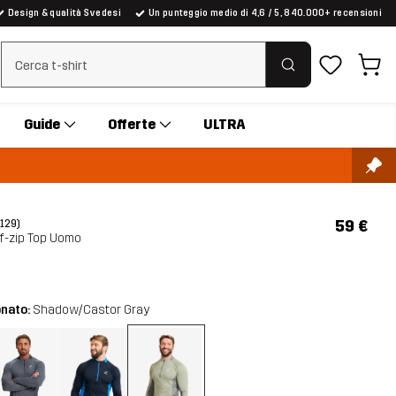
Design & qualità Svedesi
Un punteggio medio di 4,6 / 5, 840.000+ recensioni
Cancella ricerca
Guide
Offerte
ULTRA
59 €
(129)
lf-zip Top Uomo
onato:
Shadow/Castor Gray