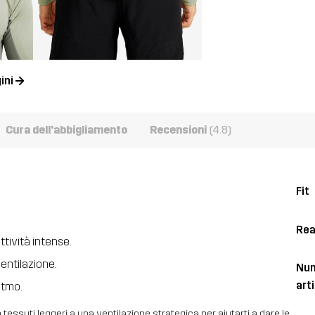
ini
Cura dell'abbigliamento
Recensioni
(4.8)
Fit
Rea
ttività intense.
entilazione.
Num
art
ritmo.
a tessuti leggeri a una ventilazione strategica per aiutarti a dare le