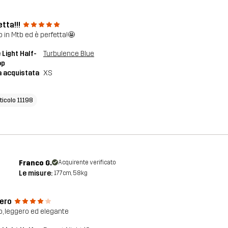
tta!!!
o in Mtb ed è perfetta!🤩
 Light Half-
Turbulence Blue
op
a acquistata
XS
ticolo 11198
Franco G.
Acquirente verificato
Le misure:
177cm, 58kg
ero
o, leggero ed elegante