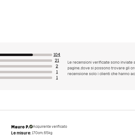
104
21
Le recensioni verificate sono inviate
2
pagine, dove si possono trovare gli or
1
recensione solo i clienti che hanno acq
1
Mauro P.
Acquirente verificato
Le misure:
170cm, 65kg