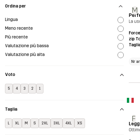
Ordina per
M
Perfe
Lingua
La us
Meno recente
Force
Più recente
zip T
Tagli
Valutazione più bassa
Valutazione più alta
Nr ar
Voto
5
4
3
2
1
Taglia
F
Legg
L
XL
M
S
2XL
3XL
4XL
XS
Ottim