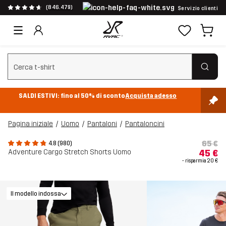
(846.479)
Servizio clienti
Cancella ricerca
SALDI ESTIVI: fino al 50% di sconto
Acquista adesso
Pagina iniziale
Uomo
Pantaloni
Pantaloncini
65 €
4.8 (980)
Adventure Cargo Stretch Shorts Uomo
45 €
- risparmia
20 €
Il modello indossa