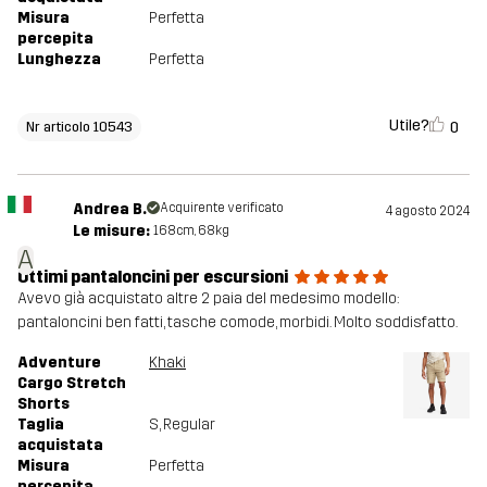
Misura
Perfetta
percepita
Lunghezza
Perfetta
Utile?
0
Nr articolo 10543
Andrea B.
Acquirente verificato
4 agosto 2024
Le misure:
168cm, 68kg
A
Ottimi pantaloncini per escursioni
Avevo già acquistato altre 2 paia del medesimo modello:
pantaloncini ben fatti, tasche comode, morbidi. Molto soddisfatto.
Adventure
Khaki
Cargo Stretch
Shorts
Taglia
S
, Regular
acquistata
Misura
Perfetta
percepita