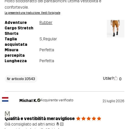
Molto soddisfatto dei pantaloncini. Ottima vestibilità e
confortevole.
La presente è una traduzione. Verdi l'originale
Adventure
Rubber
Cargo Stretch
Shorts
Taglia
S
, Regular
acquistata
Misura
Perfetta
percepita
Lunghezza
Perfetta
Utile?
0
Nr articolo 10543
Michal K.
Acquirente verificato
21 luglio 2026
M
Qualità e vestibilità meravigliose
Già consigliato ad altri amici 🤞🏻