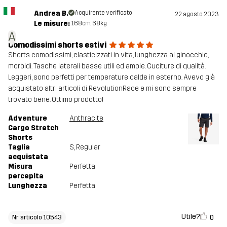
Andrea B.
Acquirente verificato
22 agosto 2023
Le misure:
168cm, 68kg
A
Comodissimi shorts estivi
Shorts comodissimi, elasticizzati in vita, lunghezza al ginocchio,
morbidi. Tasche laterali basse utili ed ampie. Cuciture di qualità.
Leggeri, sono perfetti per temperature calde in esterno. Avevo già
acquistato altri articoli di RevolutionRace e mi sono sempre
trovato bene. Ottimo prodotto!
Adventure
Anthracite
Cargo Stretch
Shorts
Taglia
S
, Regular
acquistata
Misura
Perfetta
percepita
Lunghezza
Perfetta
Utile?
0
Nr articolo 10543