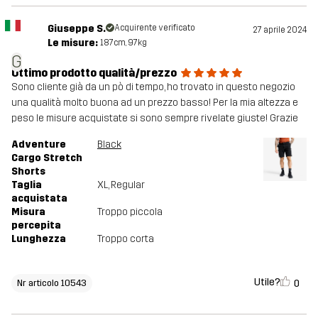
Giuseppe S.
Acquirente verificato
27 aprile 2024
Le misure:
187cm, 97kg
G
Ottimo prodotto qualità/prezzo
Sono cliente già da un pò di tempo, ho trovato in questo negozio
una qualità molto buona ad un prezzo basso! Per la mia altezza e
peso le misure acquistate si sono sempre rivelate giuste! Grazie
Adventure
Black
Cargo Stretch
Shorts
Taglia
XL
, Regular
acquistata
Misura
Troppo piccola
percepita
Lunghezza
Troppo corta
Utile?
0
Nr articolo 10543