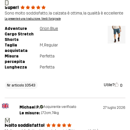
D
Super!
Sono molto soddisfatto, la calzata è ottima, la qualità è eccellente
La presente è una traduzione. Verdi l'originale
Adventure
Orion Blue
Cargo Stretch
Shorts
Taglia
M
, Regular
acquistata
Misura
Perfetta
percepita
Lunghezza
Perfetta
Utile?
0
Nr articolo 10543
Michael P.
Acquirente verificato
27 luglio 2026
Le misure:
172cm, 74kg
M
Molto soddisfatto!