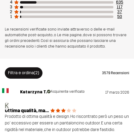
4
635
3
117
Realizzato per
MULTIFUNZIONE
TREKKING
2
37
1
50
Numero di
11030_2530
Le recensioni verificate sono inviate attraverso o delle e-mail
articolo
automatiche post-acquisto, o Le mie pagine, dove si possono trovare
gli ordini precedenti. Così si assicura che possano lasciare una
recensione solo i clienti che hanno acquistato il prodotto.
Versioni
Ultima versione
Vedi la cronologia delle versioni
qui
Filtra e ordina
(2)
3579 Recensioni
Katarzyna T.
Acquirente verificato
17 marzo 2026
K
Ottima qualità, ma...
Prodotto di ottima qualità e design. Ho riscontrato però un peso un
po' eccessivo per essere un pantaloncino outdoor. E una certa
rigidità nel materiale, che in outdoor potrebbe dare fastidio.