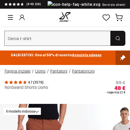
(846.138)
Servizio clienti
Cancella ricerca
SALDI ESTIVI: fino al 50% di sconto
Acquista adesso
Pagina iniziale
Uomo
Pantaloni
Pantaloncini
69 €
4.7 (3579)
Nordwand Shorts Uomo
48 €
- risparmia
21 €
Il modello indossa