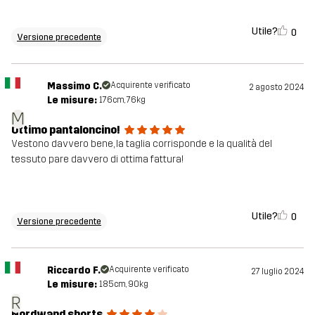
Utile?
0
Versione precedente
Massimo C.
Acquirente verificato
2 agosto 2024
Le misure:
176cm, 76kg
M
Ottimo pantaloncino!
Vestono davvero bene, la taglia corrisponde e la qualità del
tessuto pare davvero di ottima fattura!
Utile?
0
Versione precedente
Riccardo F.
Acquirente verificato
27 luglio 2024
Le misure:
185cm, 90kg
R
Nordwand shorts