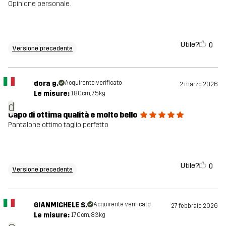
Opinione personale.
Utile?
0
Versione precedente
dora g.
Acquirente verificato
2 marzo 2026
Le misure:
180cm, 75kg
d
Capo di ottima qualità e molto bello
Pantalone ottimo taglio perfetto
Utile?
0
Versione precedente
GIANMICHELE S.
Acquirente verificato
27 febbraio 2026
Le misure:
170cm, 83kg