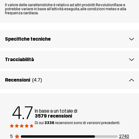
Il valore delle caratteristiche è relativo ad altri prodotti RevolutionRace e
stata aggiornata con una vestibilità migliore e nuovi stili, ispirati
potrebbe variare in base all'attività eseguita, alle condizioni meteo e alla
frequenza cardiaca.
da recensioni e feedback dei clienti.
Il modello
è alto 187 cm e indossa una taglia L, Regular
Specifiche tecniche
Fit
REGULAR
Tracciabilità
Materiale 1
65% Poliestere, 35% Cotone
Recensioni
(4.7)
Materiale 2
94% Poliammide, 6% Elastan
Fodera
80% Poliestere (Riciclato), 20% Cotone
4.7
In base a un totale di
Mesh
95% Poliestere (Riciclato), 5% Poliestere
3579 recensioni
Di cui
3336
recensioni sono di versioni precedenti.
Sostenibilità
Bluesign® approved
leggi qui
5
2740