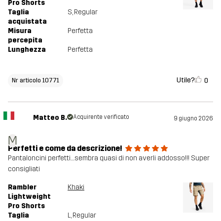
Pro Shorts
Taglia
S
, Regular
acquistata
Misura
Perfetta
percepita
Lunghezza
Perfetta
Utile?
0
Nr articolo 10771
Matteo B.
Acquirente verificato
9 giugno 2026
M
Perfetti e come da descrizione!
Pantaloncini perfetti....sembra quasi di non averli addosso!!! Super
consigliati
Rambler
Khaki
Lightweight
Pro Shorts
Taglia
L
, Regular