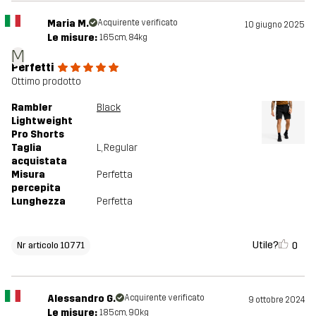
Maria M.
Acquirente verificato
10 giugno 2025
Le misure:
165cm, 84kg
M
Perfetti
Ottimo prodotto
Rambler
Black
Lightweight
Pro Shorts
Taglia
L
, Regular
acquistata
Misura
Perfetta
percepita
Lunghezza
Perfetta
Utile?
0
Nr articolo 10771
Alessandro G.
Acquirente verificato
9 ottobre 2024
Le misure:
185cm, 90kg