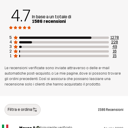
Materiale 3
88% Poliammide (Riciclata), 12% Elastan
4.7
In base a un totale di
1586 recensioni
Peso
276g per una taglia M
Sostenibilità
Dettagli riciclati
5
1278
leggi qui
4
228
Bluesign® approved
3
49
leggi qui
2
16
1
15
Realizzato per
TREKKING
MULTIFUNZIONE
Le recensioni verificate sono inviate attraverso o delle e-mail
automatiche post-acquisto, o Le mie pagine, dove si possono trovare
gli ordini precedenti. Così si assicura che possano lasciare una
Numero di
10771_4843
recensione solo i clienti che hanno acquistato il prodotto.
articolo
Filtra e ordina
1586 Recensioni
Acquirente verificato