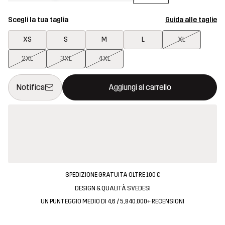
Scegli la tua taglia
Guida alle taglie
XS
S
M
L
XL
2XL
3XL
4XL
Questo tasto aprirà una finestra modale per confermare un nuovo
{{size}} non disponibile
Notifica
Aggiungi al carrello
SPEDIZIONE GRATUITA OLTRE 100 €
DESIGN & QUALITÀ SVEDESI
UN PUNTEGGIO MEDIO DI 4,6 / 5, 840.000+ RECENSIONI