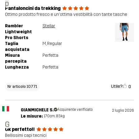
p
Pantaloncini da trekking
Ottimo prodotto fresco e un'ottima vestibilità con tante tasche
Rambler
Stellar
Lightweight
Pro Shorts
Taglia
M
, Regular
acquistata
Misura
Perfetta
percepita
Lunghezza
Perfetta
Utile?
0
Nr articolo 10771
GIANMICHELE S.
Acquirente verificato
2 luglio 2026
Le misure:
170cm, 83kg
G
Ok perfetto!!
Bellissimi capi tecnici