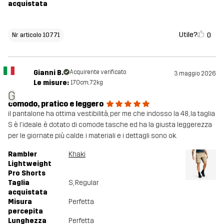
acquistata
Utile?
0
Nr articolo 10771
Gianni B.
Acquirente verificato
3 maggio 2026
Le misure:
170cm, 72kg
G
comodo, pratico e leggero
il pantalone ha ottima vestibilità, per me che indosso la 48, la taglia
S è l'ideale. è dotato di comode tasche ed ha la giusta leggerezza
per le giornate più calde. i materiali e i dettagli sono ok.
Rambler
Khaki
Lightweight
Pro Shorts
Taglia
S
, Regular
acquistata
Misura
Perfetta
percepita
Lunghezza
Perfetta