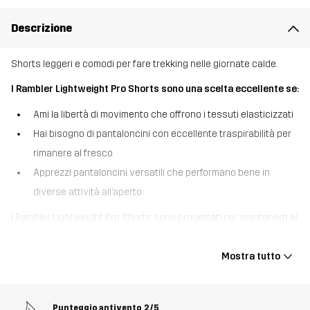
Descrizione
Shorts leggeri e comodi per fare trekking nelle giornate calde.
I Rambler Lightweight Pro Shorts sono una scelta eccellente se:
Ami la libertà di movimento che offrono i tessuti elasticizzati
Hai bisogno di pantaloncini con eccellente traspirabilità per
rimanere al fresco
Apprezzi pantaloncini versatili che performano bene in
diverse attività all’aperto.
I Rambler Lightweight Pro Shorts sono progettati per mantenerti al
fresco ed essere comodi su ogni sentiero. Realizzati in leggera
tela di poliestere e cotone elasticizzata a 4 vie, questi shorts si
Mostra tutto
muovono con te su qualsiasi terreno. Altamente traspiranti con
una vita regolabile in velcro, sono perfetti anche in condizioni più
calde. Principalmente realizzati con materiali riciclati, presentano
Punteggio antivento
2/5