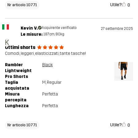
Utile?
0
Nr articolo 10771
Kevin V.
Acquirente verificato
27 settembre 2025
Le misure:
187cm, 80kg
K
Ottimi shorts
Comodi, leggeri, elasticizzati, tante tasche!
Rambler
Black
Lightweight
Pro Shorts
Taglia
M
, Regular
acquistata
Misura
Perfetta
percepita
Lunghezza
Perfetta
Utile?
0
Nr articolo 10771