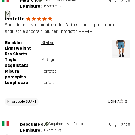
Mauro P.
4 luglio 2026
Le misure:
165cm, 80kg
M
Perfetto
Sono rimasto veramente soddisfatto sia per la procedura di
acquisto e ancora di più per il prodotto. +++++
Rambler
Stellar
Lightweight
Pro Shorts
Taglia
M
, Regular
acquistata
Misura
Perfetta
percepita
Lunghezza
Perfetta
Utile?
0
Nr articolo 10771
pasquale d.
Acquirente verificato
3 luglio 2026
Le misure:
182cm, 71kg