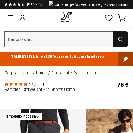
(846.455)
Servizio clienti
Cancella ricerca
SALDI ESTIVI: fino al 50% di sconto
Acquista adesso
Pagina iniziale
Uomo
Pantaloni
Pantaloncini
75 €
4.7 (1582)
Rambler Lightweight Pro Shorts Uomo
Il modello indossa