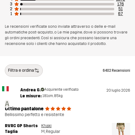
3
176
2
51
1
67
Le recensioni verificate sono inviate attraverso o delle e-mail
automatiche post-acquisto, o Le mie pagine, dove si possono trovare
gli ordini precedenti. Così si assicura che possano lasciare una
recensione solo i clienti che hanno acquistato il prodotto.
Filtra e ordina
6402 Recensioni
Andrea G.
Acquirente verificato
20 luglio 2026
Le misure:
181cm, 85kg
A
Ottimo pantalone
Bellissimo perfetto e resistente
RVRC GP Shorts
Khaki
Taglia
M
, Regular