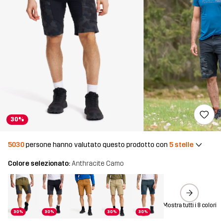
30%
5030
persone hanno valutato questo prodotto con
5 stelle
Colore selezionato:
Anthracite Camo
Mostra tutti i 8 colori
30%
30%
30%
30%