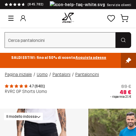
(845.782)
Servizio clienti
Cancella ricerca
SALDI ESTIVI: fino al 50% di sconto
Acquista adesso
Pagina iniziale
Uomo
Pantaloni
Pantaloncini
69 €
4.7 (6401)
RVRC GP Shorts Uomo
48 €
- risparmia
21 €
Il modello indossa