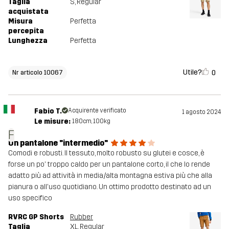
Taglia
S
, Regular
acquistata
Misura
Perfetta
percepita
Lunghezza
Perfetta
Utile?
0
Nr articolo 10067
Fabio T.
Acquirente verificato
1 agosto 2024
Le misure:
180cm, 100kg
F
Un pantalone "intermedio"
Comodi e robusti. Il tessuto, molto robusto su glutei e cosce, è
forse un po' troppo caldo per un pantalone corto, il che lo rende
adatto più ad attività in media/alta montagna estiva più che alla
pianura o all'uso quotidiano. Un ottimo prodotto destinato ad un
uso specifico
RVRC GP Shorts
Rubber
Taglia
XL
, Regular