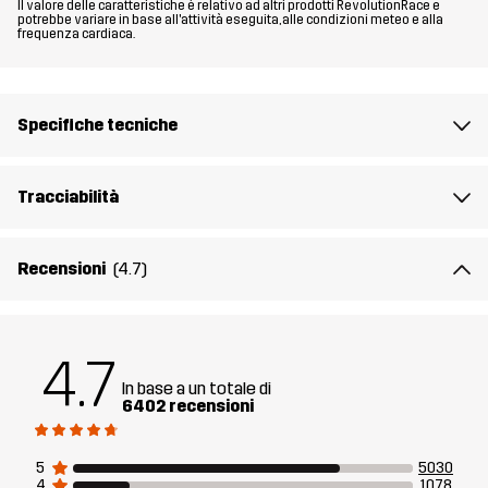
Il valore delle caratteristiche è relativo ad altri prodotti RevolutionRace e
potrebbe variare in base all'attività eseguita, alle condizioni meteo e alla
frequenza cardiaca.
Materiale 2
88% Poliammide, 12% Elastan
Fodera
90% Poliestere, 10% Cotone
Specifiche tecniche
Peso
379g per una taglia M
Tracciabilità
Realizzato per
MULTIFUNZIONE
LAVORO E GIARDINAGGIO
TREKKING
Recensioni
(4.7)
Numero di
10067_6968
articolo
4.7
In base a un totale di
6402 recensioni
5
5030
4
1078