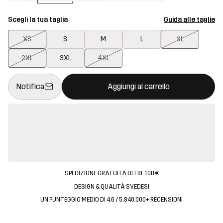
Scegli la tua taglia
Guida alle taglie
XS
S
M
L
XL
2XL
3XL
4XL
Questo tasto aprirà una finestra modale per confermare un nuovo
{{size}} non disponibile
Notifica
Aggiungi al carrello
SPEDIZIONE GRATUITA OLTRE 100 €
DESIGN & QUALITÀ SVEDESI
UN PUNTEGGIO MEDIO DI 4,6 / 5, 840.000+ RECENSIONI