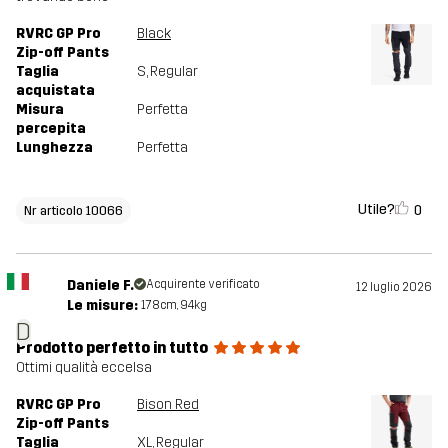
RVRC GP Pro
Black
Zip-off Pants
Taglia
S
, Regular
acquistata
Misura
Perfetta
percepita
Lunghezza
Perfetta
Utile?
0
Nr articolo 10066
Daniele F.
Acquirente verificato
12 luglio 2026
Le misure:
178cm, 94kg
D
Prodotto perfetto in tutto
Ottimi qualità eccelsa
RVRC GP Pro
Bison Red
Zip-off Pants
Taglia
XL
, Regular