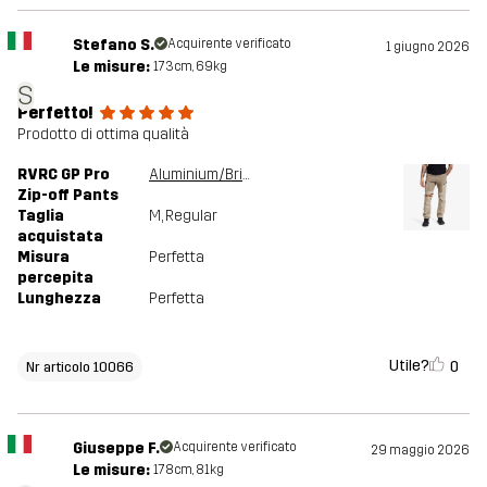
Stefano S.
Acquirente verificato
1 giugno 2026
Le misure:
173cm, 69kg
S
Perfetto!
Prodotto di ottima qualità
RVRC GP Pro
Aluminium/Brindle
Zip-off Pants
Taglia
M
, Regular
acquistata
Misura
Perfetta
percepita
Lunghezza
Perfetta
Utile?
0
Nr articolo 10066
Giuseppe F.
Acquirente verificato
29 maggio 2026
Le misure:
178cm, 81kg