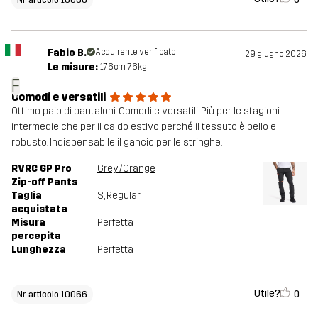
Fabio B.
Acquirente verificato
29 giugno 2026
Le misure:
176cm, 76kg
F
Comodi e versatili
Ottimo paio di pantaloni. Comodi e versatili. Più per le stagioni
intermedie che per il caldo estivo perché il tessuto è bello e
robusto. Indispensabile il gancio per le stringhe.
RVRC GP Pro
Grey/Orange
Zip-off Pants
Taglia
S
, Regular
acquistata
Misura
Perfetta
percepita
Lunghezza
Perfetta
Utile?
0
Nr articolo 10066