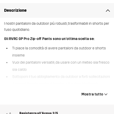
Descrizione
I nostri pantaloni da outdoor più robusti, trasformabili in shorts per
l’uso quotidiano.
Gli RVRC GP Pro Zip-off Pants sono un’ottima scelta se:
Ti piace la comodità di avere pantaloni da outdoor e shorts
insieme
Vuoi dei pantaloni versatili, da usare con un meteo sia fresco
sia caldo
Sottoponi il tuo abbigliamento da outdoor a forti sollecitazioni
Apprezzi l’ampia scelta di tasche e funzioni intelligenti
Gli RVRC GP Pro Zip-off Pants sono i pantaloni da outdoor
Mostra tutto
trasformabili, che diventano shorts in un attimo. Grazie alle zip
sulle ginocchia che permettono di staccare la parte inferiore,
questi pantaloni da outdoor multifunzionali sono concepiti per
Resistenza all’Acqua
2/5