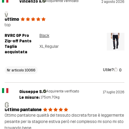
vincenzo s.
Acquirente verificato
2 agosto 2026
v
ottimo
top
RVRC GP Pro
Black
Zip-off Pants
Taglia
XL
, Regular
acquistata
Utile?
0
Nr articolo 10066
Giuseppe S.
Acquirente verificato
17 luglio 2026
Le misure:
175cm, 70kg
G
Ottimo pantalone
Ottimo pantalone qualità del tessuto discreta forse è leggermente
pesante per la stagione estiva però nel complesso mi sono mi sto
trovando bene