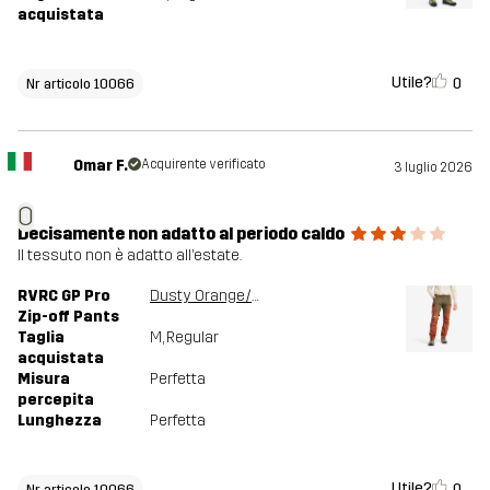
acquistata
Utile?
0
Nr articolo 10066
Omar F.
Acquirente verificato
3 luglio 2026
O
Decisamente non adatto al periodo caldo
Il tessuto non è adatto all’estate.
RVRC GP Pro
Dusty Orange/Light MossGray
Zip-off Pants
Taglia
M
, Regular
acquistata
Misura
Perfetta
percepita
Lunghezza
Perfetta
Utile?
0
Nr articolo 10066