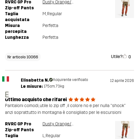
RVRC GP Pro
Dusty Orange/Light MossGray
Zip-off Pants
Taglia
M
, Regular
acquistata
Misura
Perfetta
percepita
Lunghezza
Perfetta
Utile?
0
Nr articolo 10066
Elisabetta N.
Acquirente verificato
12 aprile 2026
Le misure:
175cm, 73kg
E
Ottimo acquisto che rifarei
Pantaloni comodi, utile lo zip off , il colore no e per nulla “shock”
anzi soprattutto in montagna è consigliato per le escursioni
RVRC GP Pro
Dusty Orange/Light MossGray
Zip-off Pants
Taglia
L
, Regular