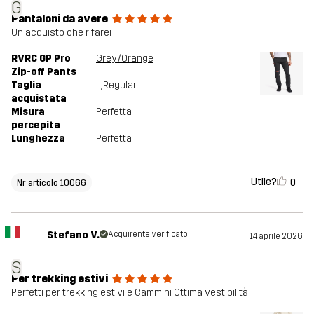
G
Pantaloni da avere
Un acquisto che rifarei
RVRC GP Pro
Grey/Orange
Zip-off Pants
Taglia
L
, Regular
acquistata
Misura
Perfetta
percepita
Lunghezza
Perfetta
Utile?
0
Nr articolo 10066
Stefano V.
Acquirente verificato
14 aprile 2026
S
Per trekking estivi
Perfetti per trekking estivi e Cammini Ottima vestibilità