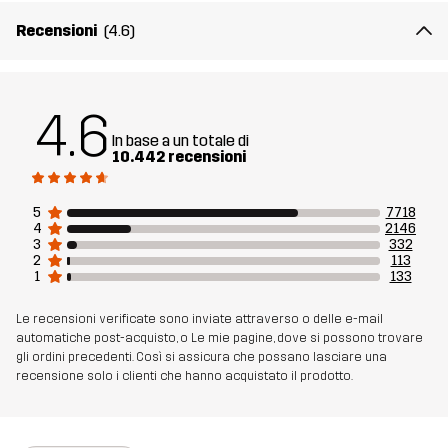
Materiale 2
88% Poliammide, 12% Elastan
Recensioni
(4.6)
Fodera
90% Poliestere, 10% Cotone
4.6
Mesh
100% Poliestere
In base a un totale di
10.442 recensioni
Peso
576g per una taglia M
5
7718
Realizzato per
MULTIFUNZIONE
TREKKING
4
2146
3
332
2
113
1
133
Numero di
10066_2001
articolo
Le recensioni verificate sono inviate attraverso o delle e-mail
automatiche post-acquisto, o Le mie pagine, dove si possono trovare
gli ordini precedenti. Così si assicura che possano lasciare una
recensione solo i clienti che hanno acquistato il prodotto.