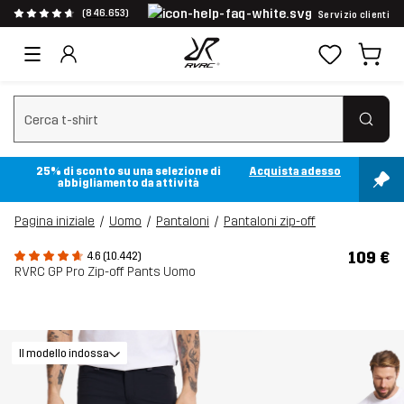
(846.653)
Servizio clienti
Cancella ricerca
25% di sconto su una selezione di
Acquista adesso
abbigliamento da attività
Pagina iniziale
Uomo
Pantaloni
Pantaloni zip-off
109 €
4.6 (10.442)
RVRC GP Pro Zip-off Pants Uomo
Il modello indossa