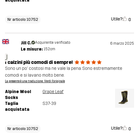
acquistata
Utile?
0
Nr articolo 10752
Jill C.
Acquirente verificato
6 marzo 2025
Le misure:
152cm
J
I calzini più comodi di sempre!
Sono un po' costosi ma ne vale la pena. Sono estremamente
comodi e si lavano molto bene.
La presente è una traduzione. Verdi l'originale
Alpine Wool
Grape Leaf
Socks
Taglia
S37-39
acquistata
Utile?
0
Nr articolo 10752