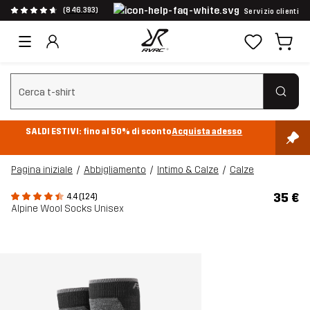
(846.393)
Servizio clienti
Cancella ricerca
SALDI ESTIVI: fino al 50% di sconto
Acquista adesso
Pagina iniziale
Abbigliamento
Intimo & Calze
Calze
35 €
4.4 (124)
Alpine Wool Socks Unisex