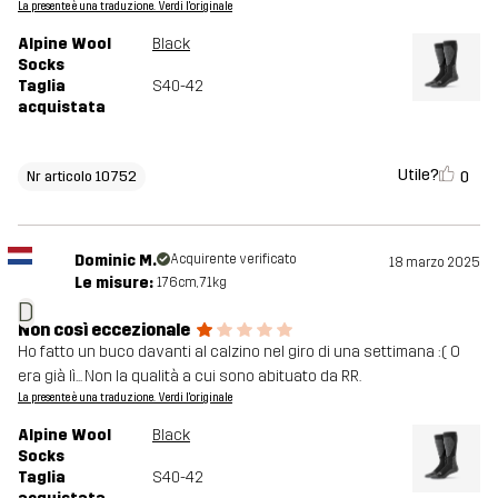
La presente è una traduzione. Verdi l'originale
Alpine Wool
Black
Socks
Taglia
S40-42
acquistata
Utile?
0
Nr articolo 10752
Dominic M.
Acquirente verificato
18 marzo 2025
Le misure:
176cm, 71kg
D
Non così eccezionale
Ho fatto un buco davanti al calzino nel giro di una settimana :( O
era già lì... Non la qualità a cui sono abituato da RR.
La presente è una traduzione. Verdi l'originale
Alpine Wool
Black
Socks
Taglia
S40-42