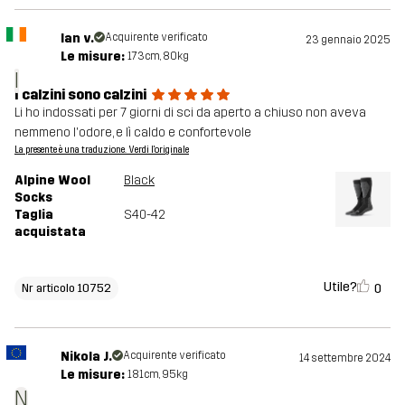
Ian v.
Acquirente verificato
23 gennaio 2025
Le misure:
173cm, 80kg
I
I calzini sono calzini
Li ho indossati per 7 giorni di sci da aperto a chiuso non aveva
nemmeno l'odore, e lì caldo e confortevole
La presente è una traduzione. Verdi l'originale
Alpine Wool
Black
Socks
Taglia
S40-42
acquistata
Utile?
0
Nr articolo 10752
Nikola J.
Acquirente verificato
14 settembre 2024
Le misure:
181cm, 95kg
N