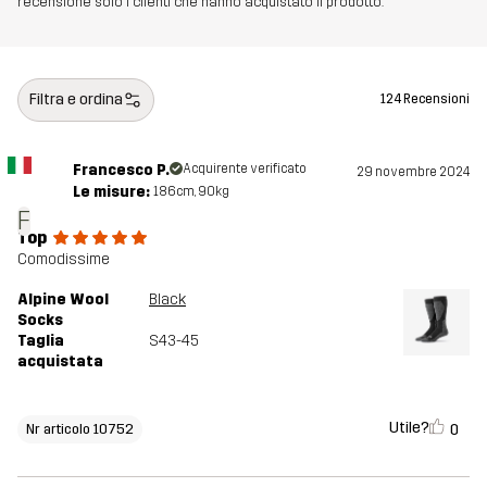
recensione solo i clienti che hanno acquistato il prodotto.
Filtra e ordina
124 Recensioni
Francesco P.
Acquirente verificato
29 novembre 2024
Le misure:
186cm, 90kg
F
Top
Comodissime
Alpine Wool
Black
Socks
Taglia
S43-45
acquistata
Utile?
0
Nr articolo 10752