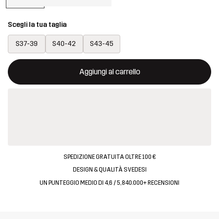
Scegli la tua taglia
S37-39
S40-42
S43-45
Questo tasto aprirà una finestra modale per confermare un nuovo
{{size}} non disponibile
Aggiungi al carrello
SPEDIZIONE GRATUITA OLTRE 100 €
DESIGN & QUALITÀ SVEDESI
UN PUNTEGGIO MEDIO DI 4,6 / 5, 840.000+ RECENSIONI