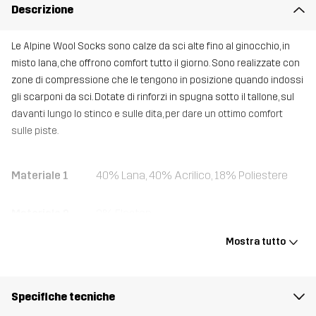
Descrizione
Le Alpine Wool Socks sono calze da sci alte fino al ginocchio, in
misto lana, che offrono comfort tutto il giorno. Sono realizzate con
zone di compressione che le tengono in posizione quando indossi
gli scarponi da sci. Dotate di rinforzi in spugna sotto il tallone, sul
davanti lungo lo stinco e sulle dita, per dare un ottimo comfort
sulle piste.
Materiale 1
40% Lana, 40% Acrilico, 18% Poliestere
Materiale 2
2% Elastan
Mostra tutto
Peso
100g
Realizzato per
SCI ALPINO
Specifiche tecniche