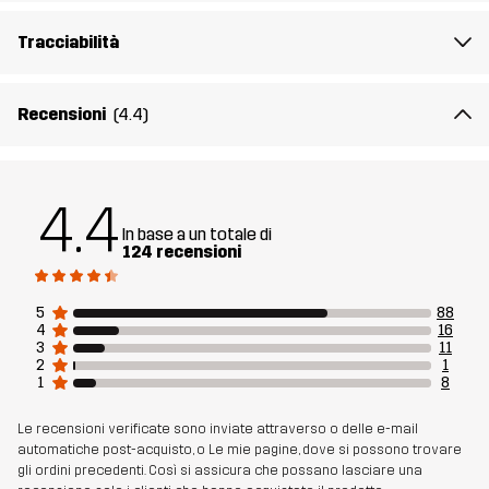
Numero di
10752_2001
Tracciabilità
articolo
Recensioni
(4.4)
4.4
In base a un totale di
124 recensioni
5
88
4
16
3
11
2
1
1
8
Le recensioni verificate sono inviate attraverso o delle e-mail
automatiche post-acquisto, o Le mie pagine, dove si possono trovare
gli ordini precedenti. Così si assicura che possano lasciare una