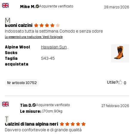
Mike M.
Acquirente verificato
28 marzo 2026
M
Buoni calzini
Indossato tutta la settimana. Comodo e senza odore
La presente è una traduzione. Verdi l'originale
Alpine Wool
Hawaiian Sunset
Socks
Taglia
S43-45
acquistata
Utile?
0
Nr articolo 10752
Tim D.
Acquirente verificato
27 febbraio 2026
Le misure:
170cm, 90kg
T
Calzini di lana alpina neri
Davvero confortevole e di grande qualità