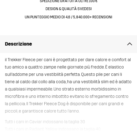
SPEDIZIONE GRATUITA OLTRE 100 €
DESIGN & QUALITÀ SVEDESI
UN PUNTEGGIO MEDIO DI 4,6 / 5, 840.000+ RECENSIONI
Descrizione
il Trekker Fleece per cani è progettato per dare calore e comfort al
tuo amico a quattro zampe nelle giornate più fredde. È elastico
sull’addome per una vestibilità perfetta. Questo pile per cani li
tiene al caldo dal collo alla coda, ha una vestibilità slim ed è adatto
a qualsiasi impermeabile. Uno strato esterno morbidissimo in
microfibra e uno interno imbottito evitano lo sfregamento contro
la pelliccia. Il Trekker Fleece Dog è disponibile per cani grandi e
piccoli, e garantisce calore tutto l’anno.
Tutti i cani in Caviar indossano la taglia 30
Tutti i cani in Radiant Yellow indossano la taglia 40
Tutti i cani in Holly Berry indossano la taglia 50