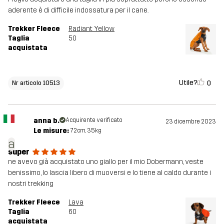
aderente è di difficile indossatura per il cane.
Trekker Fleece
Radiant Yellow
Taglia
50
acquistata
Utile?
0
Nr articolo 10513
anna b.
Acquirente verificato
23 dicembre 2023
Le misure:
72cm, 35kg
a
super
ne avevo già acquistato uno giallo per il mio Dobermann, veste
benissimo, lo lascia libero di muoversi e lo tiene al caldo durante i
nostri trekking
Trekker Fleece
Lava
Taglia
60
acquistata