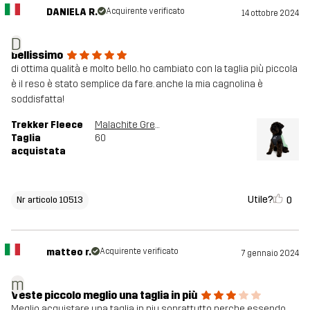
DANIELA R.
Acquirente verificato
14 ottobre 2024
D
bellissimo
di ottima qualità e molto bello. ho cambiato con la taglia più piccola
è il reso è stato semplice da fare. anche la mia cagnolina è
soddisfatta!
Trekker Fleece
Malachite Green
Taglia
60
acquistata
Utile?
0
Nr articolo 10513
matteo r.
Acquirente verificato
7 gennaio 2024
m
Veste piccolo meglio una taglia in più
Meglio acquistare una taglia in piu soprattutto perche essendo