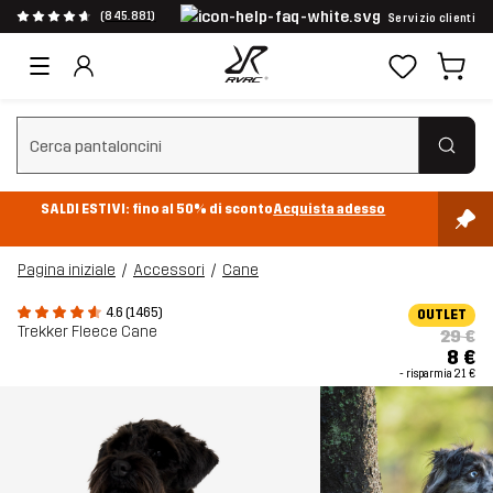
(845.881)
Servizio clienti
Cancella ricerca
SALDI ESTIVI: fino al 50% di sconto
Acquista adesso
Pagina iniziale
Accessori
Cane
4.6 (1465)
OUTLET
Trekker Fleece Cane
29 €
8 €
- risparmia
21 €