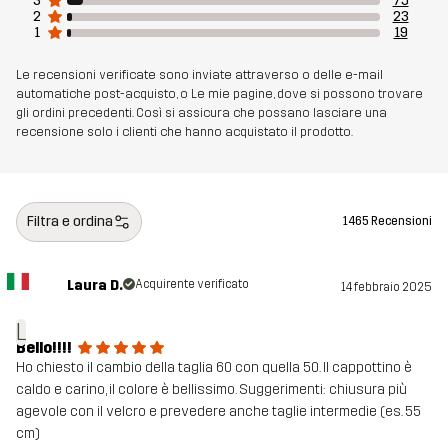
3
75
articolo
2
23
1
19
Le recensioni verificate sono inviate attraverso o delle e-mail
automatiche post-acquisto, o Le mie pagine, dove si possono trovare
gli ordini precedenti. Così si assicura che possano lasciare una
recensione solo i clienti che hanno acquistato il prodotto.
Filtra e ordina
1465 Recensioni
Laura D.
Acquirente verificato
14 febbraio 2025
L
Bello!!!!
Ho chiesto il cambio della taglia 60 con quella 50. Il cappottino è
caldo e carino, il colore è bellissimo. Suggerimenti: chiusura più
agevole con il velcro e prevedere anche taglie intermedie (es. 55
cm)