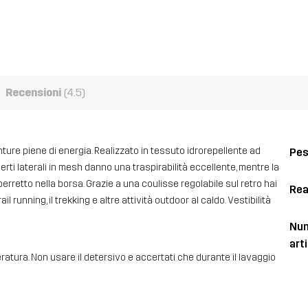
Recensioni
(4.5)
ture piene di energia. Realizzato in tessuto idrorepellente ad
Pe
erti laterali in mesh danno una traspirabilità eccellente, mentre la
erretto nella borsa. Grazie a una coulisse regolabile sul retro hai
Rea
il running, il trekking e altre attività outdoor al caldo. Vestibilità
Num
art
ratura. Non usare il detersivo e accertati che durante il lavaggio