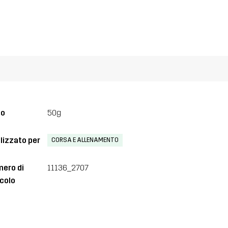
so
50g
lizzato per
CORSA E ALLENAMENTO
ero di
11136_2707
icolo