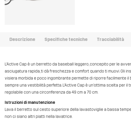
Descrizione
Specifiche tecniche
Tracciabilità
L’Active Cap è un berretto da baseball leggero, concepito per le avven
asciugatura rapida, ti dà freschezza e comfort quando ti muovi. Gli ins
visiera morbida e poco ingombrante permette di riporre facilmente il b
sempre una vestibilità perfetta. L’Active Cap è un’ottima scelta per il tra
regolabile con una circonferenza da 49 cm a 70 cm.
Istruzioni di manutenzione
Lava il berretto sul cesto superiore della lavastoviglie a bassa tempe
non ci siano altri piatti nella lavatrice.