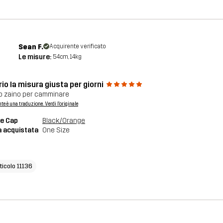
Sean F.
Acquirente verificato
Le misure:
54cm, 14kg
io la misura giusta per giorni
o zaino per camminare
nte è una traduzione. Verdi l'originale
e Cap
Black/Orange
a acquistata
One Size
ticolo 11136