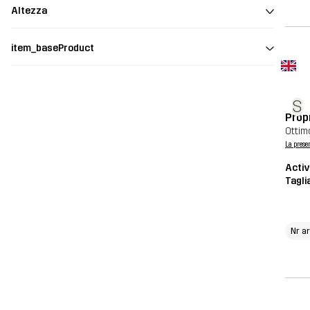
Altezza
item_baseProduct
S
Propr
Ottim
La prese
Activ
Tagli
Nr ar