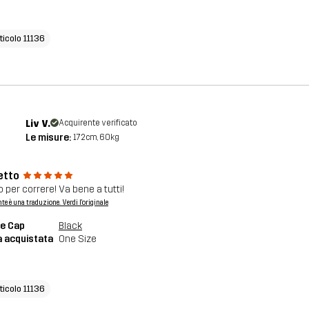
ticolo 11136
Liv V.
Acquirente verificato
Le misure:
172cm, 60kg
etto
 per correre! Va bene a tutti!
nte è una traduzione. Verdi l'originale
e Cap
Black
a acquistata
One Size
ticolo 11136