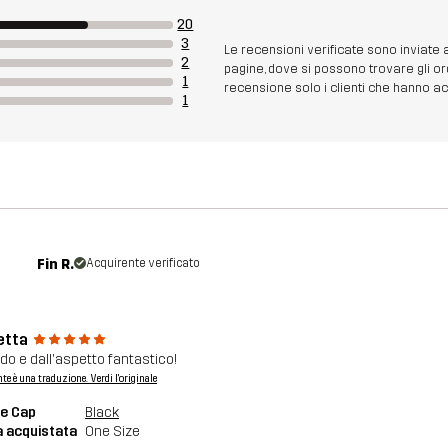
20
3
Le recensioni verificate sono inviate
2
pagine, dove si possono trovare gli or
1
recensione solo i clienti che hanno acq
1
Fin R.
Acquirente verificato
etta
o e dall'aspetto fantastico!
nte è una traduzione. Verdi l'originale
e Cap
Black
a acquistata
One Size