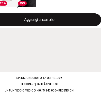
25%
25%
aprirà una finestra modale per confermare un nuovo articolo nel ca
isponibile
Aggiungi al carrello
SPEDIZIONE GRATUITA OLTRE 100 €
DESIGN & QUALITÀ SVEDESI
UN PUNTEGGIO MEDIO DI 4,6 / 5, 840.000+ RECENSIONI