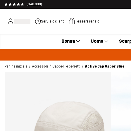
(846.380)
Servizio clienti
Tessera regalo
Donna
Uomo
Scar
Pagina iniziale
Accessori
Cappelli e berretti
Active Cap Vapor Blue