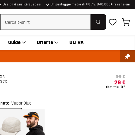
Design & qualità Svedesi
Un punteggio medio di 4,6 / 5, 840.000+ recensioni
Cancella ricerca
Guide
Offerte
ULTRA
39 €
(27)
isex
29 €
- risparmia
10 €
onato:
Vapor Blue