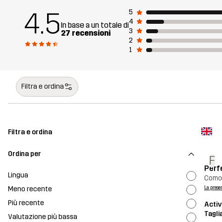
4.5
5
4
In base a un totale di
3
27 recensioni
2
1
Filtra e ordina
Filtra e ordina
Ordina per
F
Perf
Lingua
Comod
Meno recente
La prese
Più recente
Activ
Tagli
Valutazione più bassa