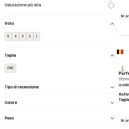
Valutazione più alta
Nr ar
Voto
5
4
3
2
1
Taglia
L
ONE
Perf
Ottimo
La prese
Tipo di recensione
Activ
Tagli
Colore
Peso
Nr ar