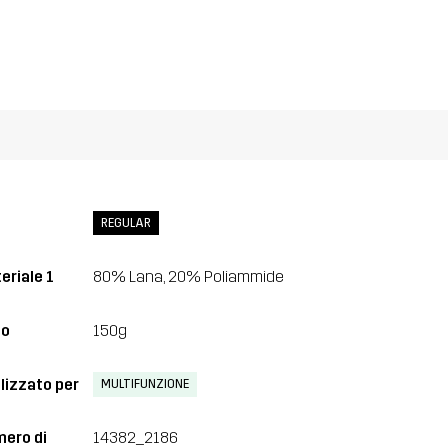
REGULAR
eriale 1
80% Lana, 20% Poliammide
so
150g
lizzato per
MULTIFUNZIONE
ero di
14382_2186