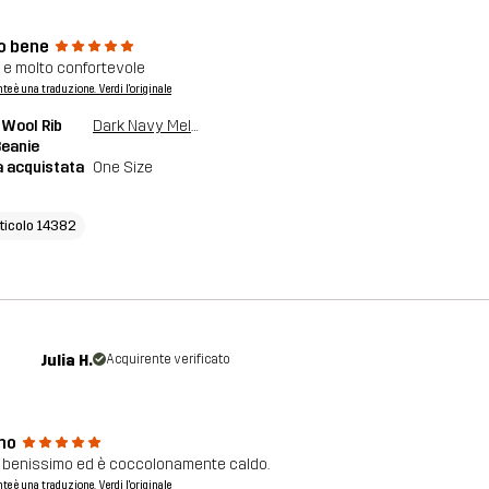
o bene
 e molto confortevole
nte è una traduzione. Verdi l'originale
Wool Rib
Dark Navy Melange
Beanie
a acquistata
One Size
rticolo 14382
Julia H.
Acquirente verificato
mo
 benissimo ed è coccolonamente caldo.
nte è una traduzione. Verdi l'originale