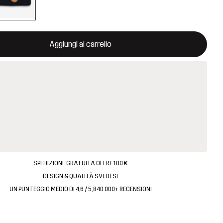
aprirà una finestra modale per confermare un nuovo articolo nel ca
isponibile
Aggiungi al carrello
SPEDIZIONE GRATUITA OLTRE 100 €
DESIGN & QUALITÀ SVEDESI
UN PUNTEGGIO MEDIO DI 4,6 / 5, 840.000+ RECENSIONI