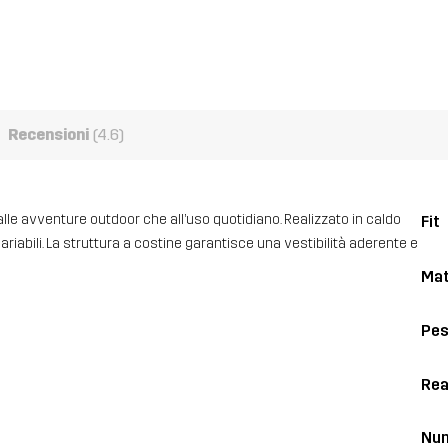
Recensioni
(4.6)
alle avventure outdoor che all’uso quotidiano. Realizzato in caldo
Fit
ariabili. La struttura a costine garantisce una vestibilità aderente e
Mat
Pe
Rea
Num