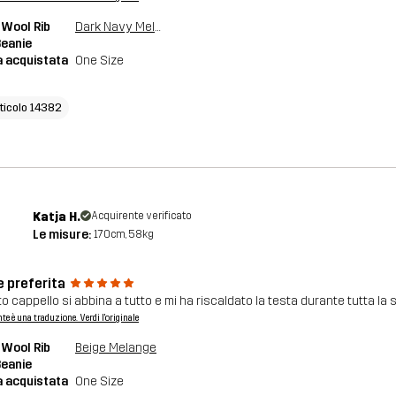
Wool Rib
Dark Navy Melange
Beanie
a acquistata
One Size
rticolo 14382
Katja H.
Acquirente verificato
Le misure:
170cm, 58kg
e preferita
o cappello si abbina a tutto e mi ha riscaldato la testa durante tutta la 
nte è una traduzione. Verdi l'originale
Wool Rib
Beige Melange
Beanie
a acquistata
One Size