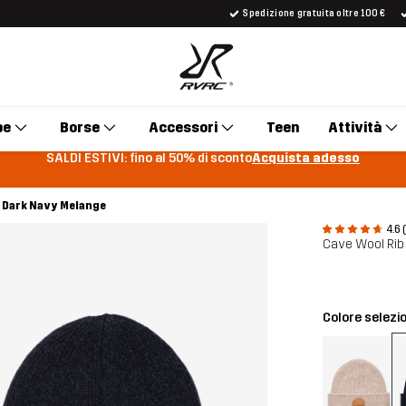
Spedizione gratuita oltre 100 €
pe
Borse
Accessori
Teen
Attività
SALDI ESTIVI: fino al 50% di sconto
Acquista adesso
e Dark Navy Melange
4.6 
Cave Wool Rib 
Colore selezi