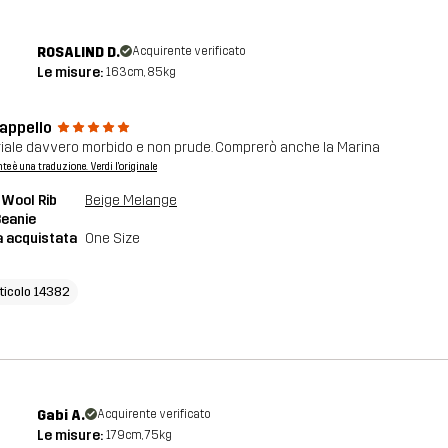
ROSALIND D.
Acquirente verificato
Le misure:
163cm, 85kg
cappello
iale davvero morbido e non prude. Comprerò anche la Marina
nte è una traduzione. Verdi l'originale
Wool Rib
Beige Melange
Beanie
a acquistata
One Size
rticolo 14382
Gabi A.
Acquirente verificato
Le misure:
179cm, 75kg