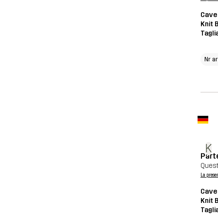
Cave 
Knit 
Tagli
Nr a
K
Part
Quest
La prese
Cave 
Knit 
Tagli