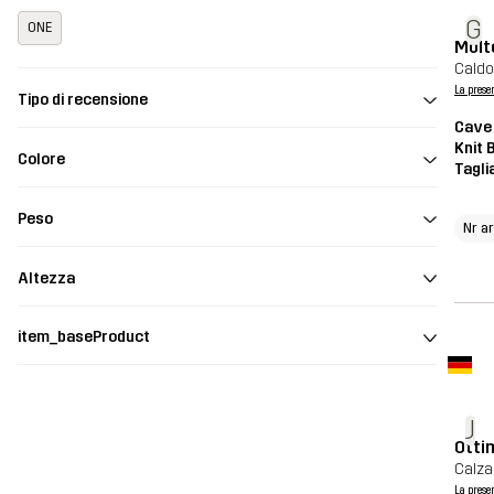
G
ONE
Molt
Caldo
La prese
Tipo di recensione
Cave 
Knit 
Colore
Tagli
Peso
Nr a
Altezza
item_baseProduct
J
Otti
Calza
La prese