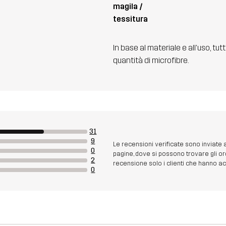
magila /
tessitura
In base al materiale e all'uso, tut
quantità di microfibre.
31
9
Le recensioni verificate sono inviate
0
pagine, dove si possono trovare gli or
2
recensione solo i clienti che hanno acq
0