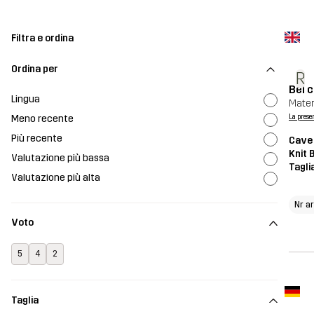
Filtra e ordina
Ordina per
R
Bel 
Lingua
Mater
Meno recente
La prese
Più recente
Cave 
Knit 
Valutazione più bassa
Tagli
Valutazione più alta
Nr a
Voto
5
4
2
Taglia