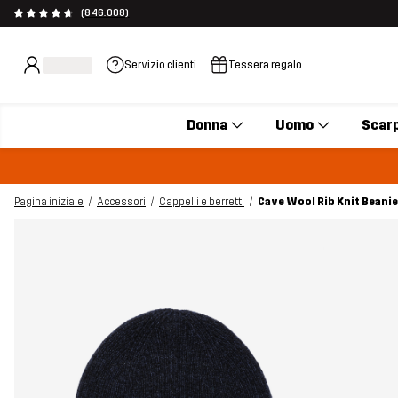
(846.008)
Servizio clienti
Tessera regalo
Donna
Uomo
Scar
Pagina iniziale
Accessori
Cappelli e berretti
Cave Wool Rib Knit Beani