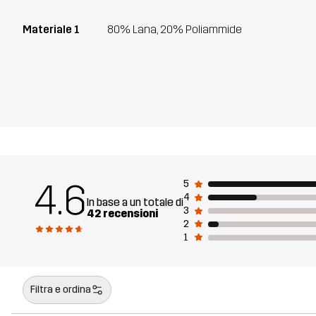
Materiale 1
80% Lana, 20% Poliammide
4.6
5
4
In base a un totale di
3
42 recensioni
2
1
Filtra e ordina