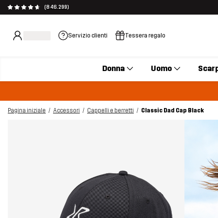
(846.299)
Servizio clienti
Tessera regalo
Donna
Uomo
Scar
Pagina iniziale
Accessori
Cappelli e berretti
Classic Dad Cap Black