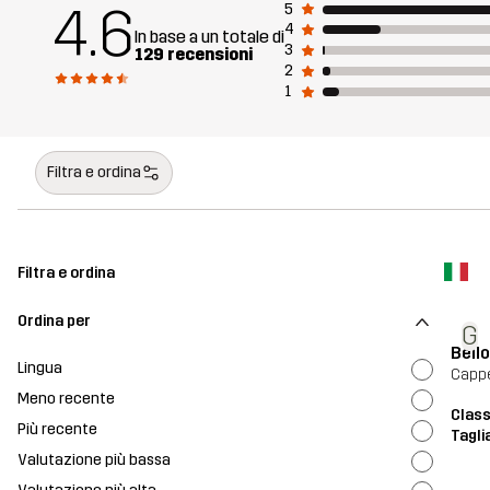
4.6
5
4
In base a un totale di
3
129 recensioni
2
1
Filtra e ordina
Filtra e ordina
Ordina per
G
Bello
Lingua
Cappe
Meno recente
Class
Più recente
Tagli
Valutazione più bassa