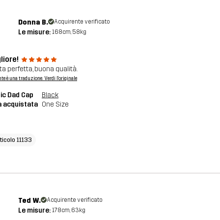
Donna B.
Acquirente verificato
Le misure:
168cm, 58kg
gliore!
ta perfetta, buona qualità.
nte è una traduzione. Verdi l'originale
ic Dad Cap
Black
a acquistata
One Size
ticolo 11133
Ted W.
Acquirente verificato
Le misure:
178cm, 63kg