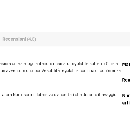
Recensioni
(4.6)
siera curva e logo anteriore ricamato, regolabile sul retro. Oltre a
Mat
e tue avventure outdoor. Vestibilità regolabile con una circonferenza
Rea
ratura. Non usare il detersivo e accertati che durante il lavaggio
Num
art