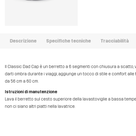
Descrizione
Specifiche tecniche
Tracciabilità
Il Classic Dad Cap è un berretto a 6 segmenti con chiusura a scatto, vi
darti ombra durante i viaggi, aggiunge un tocco di stile e comfort all
da 56 cm a 60 cm.
Istruzioni di manutenzione
Lava il berretto sul cesto superiore della lavastoviglie a bassa tempe
non ci siano altri piatti nella lavatrice.