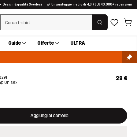
Design & qualità Svedesi
Un punteggio medio di 4,6 / 5, 840.000+ recensioni
Cancella ricerca
Guide
Offerte
ULTRA
29 €
(129)
ap Unisex
aprirà una finestra modale per confermare un nuovo articolo nel ca
isponibile
Aggiungi al carrello