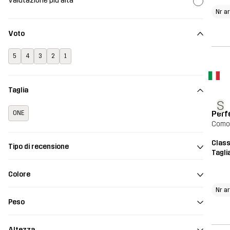
Valutazione più alta
Nr ar
Voto
5
4
3
2
1
Taglia
S
Perf
ONE
Comod
Class
Tipo di recensione
Tagli
Colore
Nr ar
Peso
Altezza