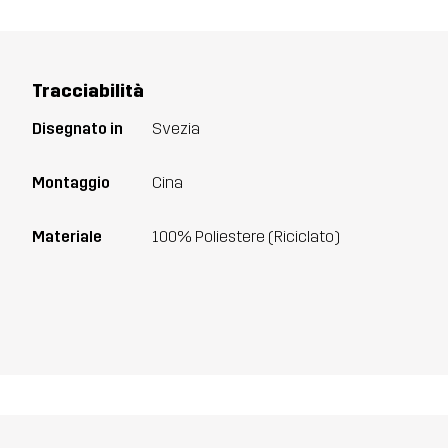
Tracciabilità
Disegnato in
Svezia
Montaggio
Cina
Materiale
100% Poliestere (Riciclato)