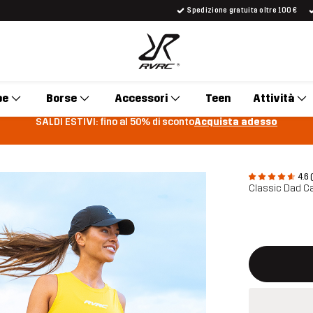
Spedizione gratuita oltre 100 €
pe
Borse
Accessori
Teen
Attività
SALDI ESTIVI: fino al 50% di sconto
Acquista adesso
4.6 
Classic Dad C
Questo tasto 
{{size}} non d