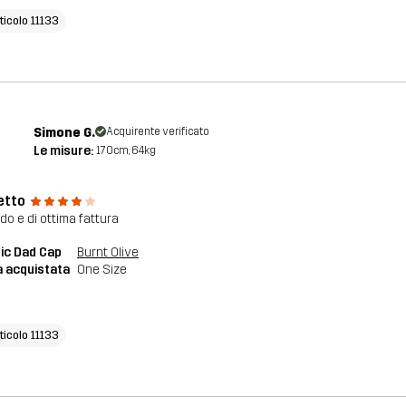
ticolo 11133
Simone G.
Acquirente verificato
Le misure:
170cm, 64kg
etto
o e di ottima fattura
ic Dad Cap
Burnt Olive
a acquistata
One Size
ticolo 11133