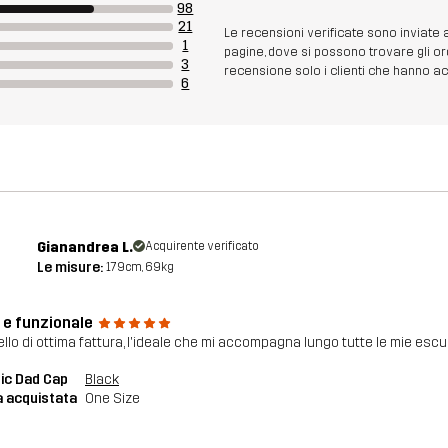
98
21
Le recensioni verificate sono inviate
1
pagine, dove si possono trovare gli or
3
recensione solo i clienti che hanno acq
6
Gianandrea L.
Acquirente verificato
Le misure:
179cm, 69kg
 e funzionale
llo di ottima fattura, l'ideale che mi accompagna lungo tutte le mie escu
ic Dad Cap
Black
a acquistata
One Size