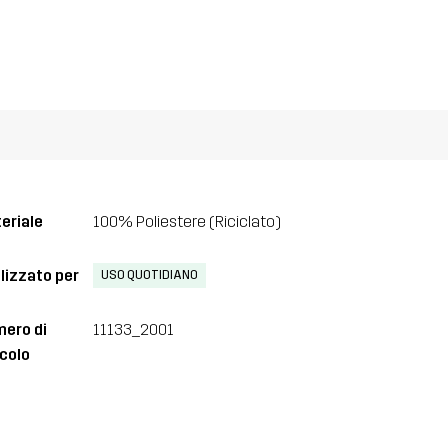
eriale
100% Poliestere (Riciclato)
lizzato per
USO QUOTIDIANO
ero di
11133_2001
icolo