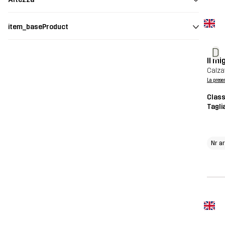
item_baseProduct
D
Il mi
Calza
La prese
Class
Tagli
Nr ar