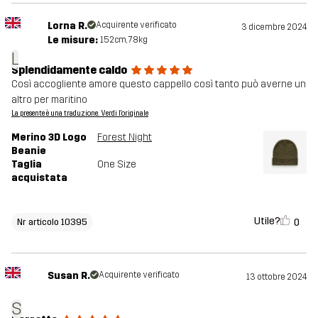
Lorna R.
Acquirente verificato
3 dicembre 2024
Le misure:
152cm, 78kg
L
Splendidamente caldo
Così accogliente amore questo cappello così tanto può averne un
altro per maritino
La presente è una traduzione. Verdi l'originale
Merino 3D Logo
Forest Night
Beanie
Taglia
One Size
acquistata
Utile?
0
Nr articolo 10395
Susan R.
Acquirente verificato
13 ottobre 2024
S