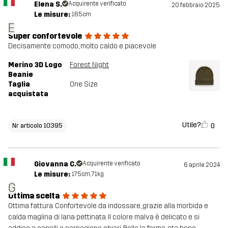
Elena S.
Acquirente verificato
20 febbraio 2025
Le misure:
165cm
E
Super confortevole
Decisamente comodo, molto caldo e piacevole
Merino 3D Logo
Forest Night
Beanie
Taglia
One Size
acquistata
Utile?
0
Nr articolo 10395
Giovanna C.
Acquirente verificato
6 aprile 2024
Le misure:
175cm, 71kg
G
Ottima scelta
Ottima fattura. Confortevole da indossare, grazie alla morbida e
calda maglina di lana pettinata. Il colore malva è delicato e si