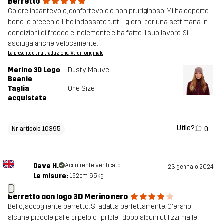
Berretto
Colore incantevole, confortevole e non pruriginoso. Mi ha coperto
bene le orecchie. L'ho indossato tutti i giorni per una settimana in
condizioni di freddo e inclemente e ha fatto il suo lavoro. Si
asciuga anche velocemente.
La presente è una traduzione. Verdi l'originale
Merino 3D Logo
Dusty Mauve
Beanie
Taglia
One Size
acquistata
Utile?
0
Nr articolo 10395
Dave H.
Acquirente verificato
23 gennaio 2024
Le misure:
152cm, 65kg
D
Berretto con logo 3D Merino nero
Bello, accogliente berretto. Si adatta perfettamente. C'erano
alcune piccole palle di pelo o "pillole" dopo alcuni utilizzi, ma le