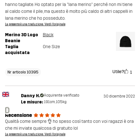
hanno tagliate. Ho optato per la "lana merino" perché non mi tiene
al caldo come il pile, ma questo è molto più caldo di altri cappelli in
lana merino che ho posseduto.
La presente è una traduzione. Verdi l'originale
Merino 3D Logo
Black
Beanie
Taglia
One Size
acquistata
Utile?
1
Nr articolo 10395
Danny H.
Acquirente verificato
30 dicembre 2022
Le misure:
191cm, 105kg
D
Recensione
Qualità come sempre 👌 ho speso così tanto con voi ragazzi è ora
che mi inviate qualcosa di gratuito lol
La presente è una traduzione. Verdi l'originale