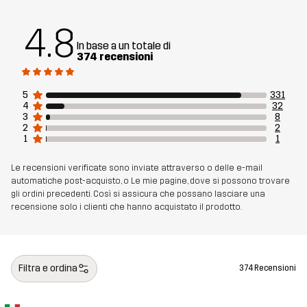
4.8
In base a un totale di
374 recensioni
5
331
4
32
3
8
2
2
1
1
Le recensioni verificate sono inviate attraverso o delle e-mail
automatiche post-acquisto, o Le mie pagine, dove si possono trovare
gli ordini precedenti. Così si assicura che possano lasciare una
recensione solo i clienti che hanno acquistato il prodotto.
Filtra e ordina
374 Recensioni