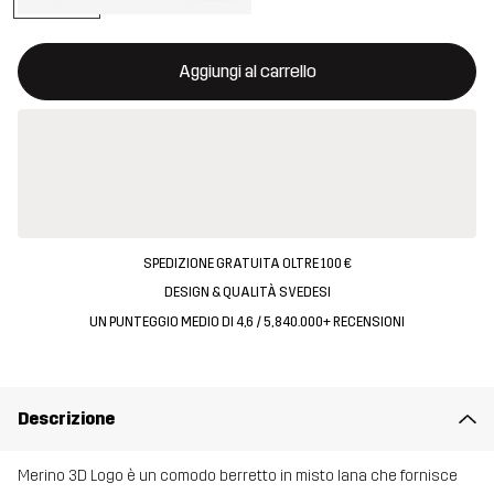
Questo tasto aprirà una finestra modale per confermare un nuovo
{{size}} non disponibile
Aggiungi al carrello
SPEDIZIONE GRATUITA OLTRE 100 €
DESIGN & QUALITÀ SVEDESI
UN PUNTEGGIO MEDIO DI 4,6 / 5, 840.000+ RECENSIONI
Descrizione
Merino 3D Logo è un comodo berretto in misto lana che fornisce