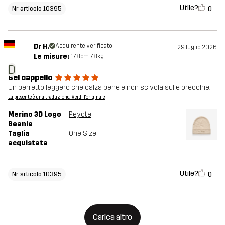
Utile?
0
Nr articolo 10395
Dr H.
Acquirente verificato
29 luglio 2026
Le misure:
178cm, 78kg
D
Bel cappello
Un berretto leggero che calza bene e non scivola sulle orecchie.
La presente è una traduzione. Verdi l'originale
Merino 3D Logo
Peyote
Beanie
Taglia
One Size
acquistata
Utile?
0
Nr articolo 10395
Carica altro