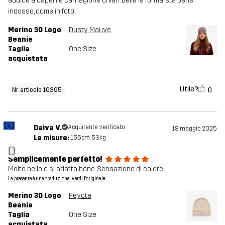
addice a capelli e carnagione chiari. Bella la forma, sta bene
indosso, come in foto.
Merino 3D Logo
Dusty Mauve
Beanie
Taglia
One Size
acquistata
Utile?
0
Nr articolo 10395
Daiva V.
Acquirente verificato
18 maggio 2025
Le misure:
156cm, 53kg
D
Semplicemente perfetto!
Molto bello e si adatta bene. Sensazione di calore
La presente è una traduzione. Verdi l'originale
Merino 3D Logo
Peyote
Beanie
Taglia
One Size
acquistata