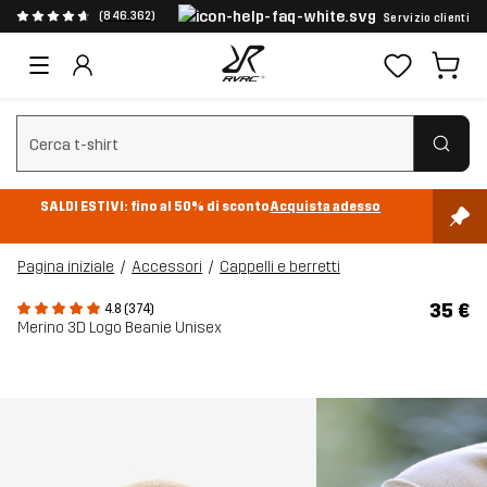
(846.362)
Servizio clienti
Cancella ricerca
SALDI ESTIVI: fino al 50% di sconto
Acquista adesso
Pagina iniziale
Accessori
Cappelli e berretti
35 €
4.8 (374)
Merino 3D Logo Beanie Unisex