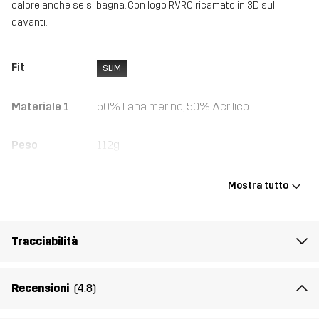
calore anche se si bagna. Con logo RVRC ricamato in 3D sul
davanti.
Fit
SLIM
Materiale 1
50% Lana merino, 50% Acrilico
Peso
112g
Realizzato per
MULTIFUNZIONE
USO QUOTIDIANO
Mostra tutto
Numero di
10395_2248
articolo
Tracciabilità
Recensioni
(4.8)