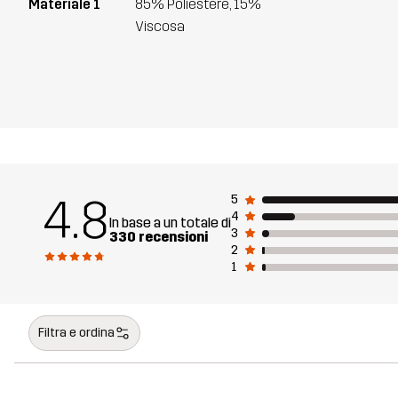
Materiale 1
85% Poliestere, 15%
Viscosa
4.8
5
4
In base a un totale di
3
330 recensioni
2
1
Filtra e ordina