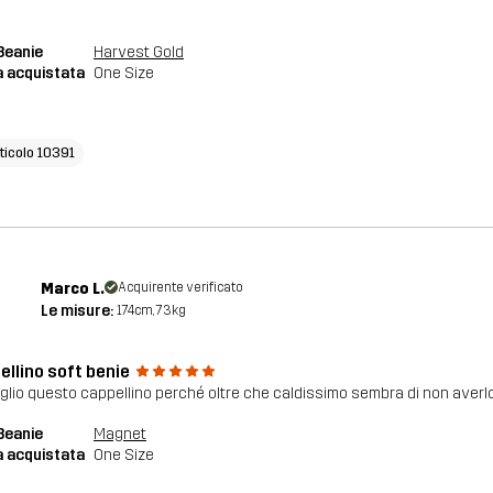
Beanie
Harvest Gold
a acquistata
One Size
rticolo 10391
Marco L.
Acquirente verificato
Le misure:
174cm, 73kg
ellino soft benie
glio questo cappellino perché oltre che caldissimo sembra di non averlo
Beanie
Magnet
a acquistata
One Size