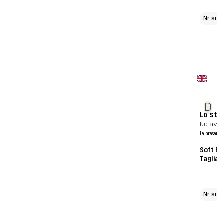
Nr a
D
Lo s
Ne av
La prese
Soft 
Tagli
Nr a