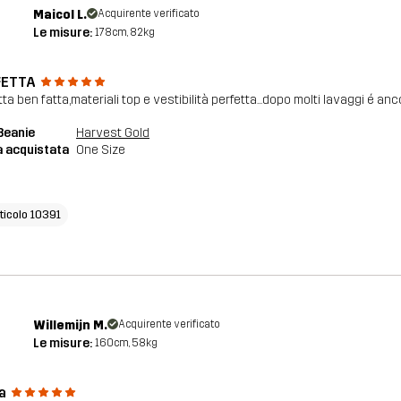
Maicol L.
Acquirente verificato
Le misure:
178cm, 82kg
FETTA
ta ben fatta,materiali top e vestibilità perfetta...dopo molti lavaggi é an
Beanie
Harvest Gold
a acquistata
One Size
rticolo 10391
Willemijn M.
Acquirente verificato
Le misure:
160cm, 58kg
a