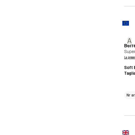
A
Berr
Super
La prese
Soft 
Tagli
Nr a