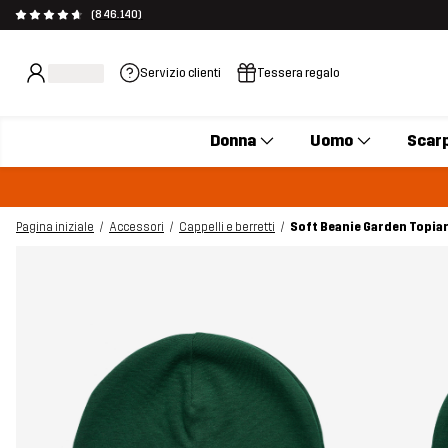
(846.140)
Servizio clienti
Tessera regalo
Donna
Uomo
Scar
Pagina iniziale
Accessori
Cappelli e berretti
Soft Beanie Garden Topia