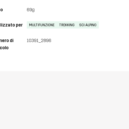
so
69g
lizzato per
MULTIFUNZIONE
TREKKING
SCI ALPINO
ero di
10391_2896
icolo