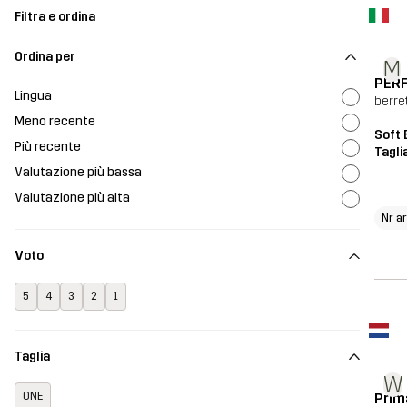
Filtra e ordina
Ordina per
M
PER
Lingua
berret
Meno recente
Soft 
Più recente
Tagli
Valutazione più bassa
Valutazione più alta
Nr a
Voto
5
4
3
2
1
Taglia
W
Prim
ONE