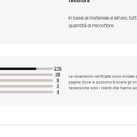
tessitura
In base al materiale e all'uso, tut
quantità di microfibre.
276
38
Le recensioni verificate sono inviate
9
pagine, dove si possono trovare gli or
3
recensione solo i clienti che hanno acq
4