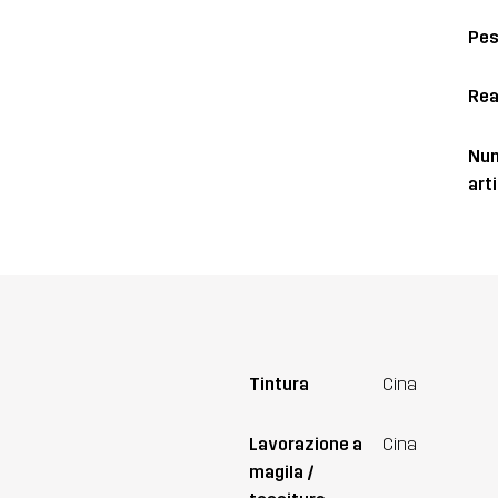
Pe
Rea
Num
art
Tintura
Cina
Lavorazione a
Cina
magila /