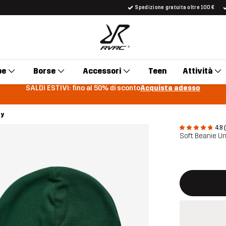
Spedizione gratuita oltre 100 €
pe
Borse
Accessori
Teen
Attività
SALDI ESTIVI: fino al 50% di sconto
Acquista adesso
ry
4.8 
Soft Beanie U
Questo tasto 
{{size}} non d