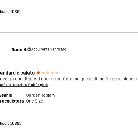
rticolo 10391
Donn H.
Acquirente verificato
tandard è calato
evo già uno di questi che era perfetto, ma quest'ultimo è troppo piccolo e
nte è una traduzione. Verdi l'originale
Beanie
Garden Topiary
a acquistata
One Size
rticolo 10391