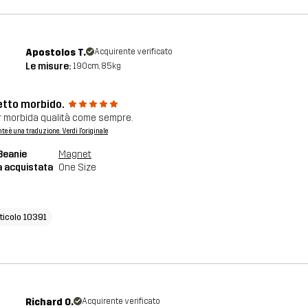
Apostolos T.
Acquirente verificato
Le misure:
190cm, 85kg
etto morbido.
 morbida qualità come sempre.
nte è una traduzione. Verdi l'originale
Beanie
Magnet
a acquistata
One Size
rticolo 10391
Richard O.
Acquirente verificato