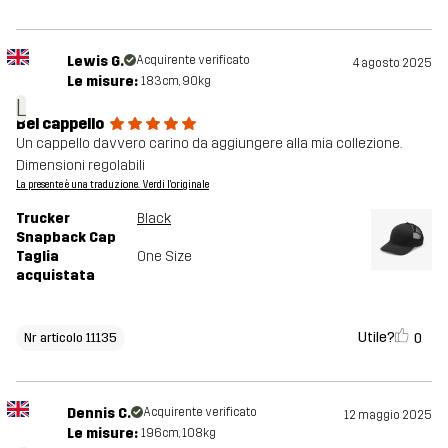
Lewis G.
Acquirente verificato
4 agosto 2025
Le misure:
183cm, 90kg
L
Bel cappello
Un cappello davvero carino da aggiungere alla mia collezione.
Dimensioni regolabili
La presente è una traduzione. Verdi l'originale
Trucker
Black
Snapback Cap
Taglia
One Size
acquistata
Utile?
0
Nr articolo 11135
Dennis C.
Acquirente verificato
12 maggio 2025
Le misure:
196cm, 108kg