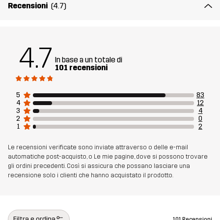
Recensioni
(4.7)
Numero di
11135_2001
articolo
4.7
In base a un totale di
101 recensioni
5
83
4
12
3
4
2
0
1
2
Le recensioni verificate sono inviate attraverso o delle e-mail
automatiche post-acquisto, o Le mie pagine, dove si possono trovare
gli ordini precedenti. Così si assicura che possano lasciare una
recensione solo i clienti che hanno acquistato il prodotto.
Filtra e ordina
101 Recensioni