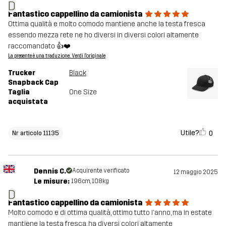
D
Fantastico cappellino da camionista
Ottima qualità e molto comodo mantiene anche la testa fresca
essendo mezza rete ne ho diversi in diversi colori altamente
raccomandato 👍❤️
La presente è una traduzione. Verdi l'originale
Trucker
Black
Snapback Cap
Taglia
One Size
acquistata
Utile?
0
Nr articolo 11135
Dennis C.
Acquirente verificato
12 maggio 2025
Le misure:
196cm, 108kg
D
Fantastico cappellino da camionista
Molto comodo e di ottima qualità, ottimo tutto l'anno, ma in estate
mantiene la testa fresca, ha diversi colori altamente