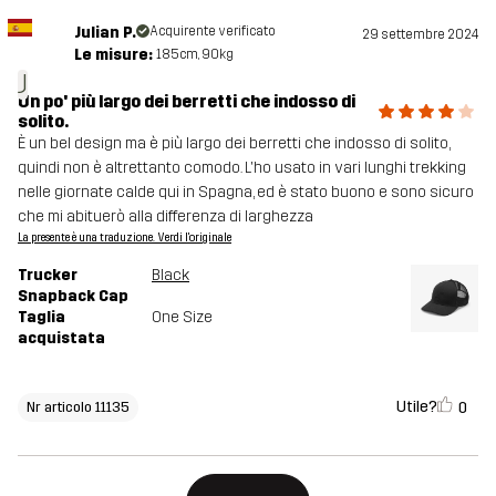
Julian P.
Acquirente verificato
29 settembre 2024
Le misure:
185cm, 90kg
J
Un po' più largo dei berretti che indosso di
solito.
È un bel design ma è più largo dei berretti che indosso di solito,
quindi non è altrettanto comodo. L'ho usato in vari lunghi trekking
nelle giornate calde qui in Spagna, ed è stato buono e sono sicuro
che mi abituerò alla differenza di larghezza
La presente è una traduzione. Verdi l'originale
Trucker
Black
Snapback Cap
Taglia
One Size
acquistata
Utile?
0
Nr articolo 11135