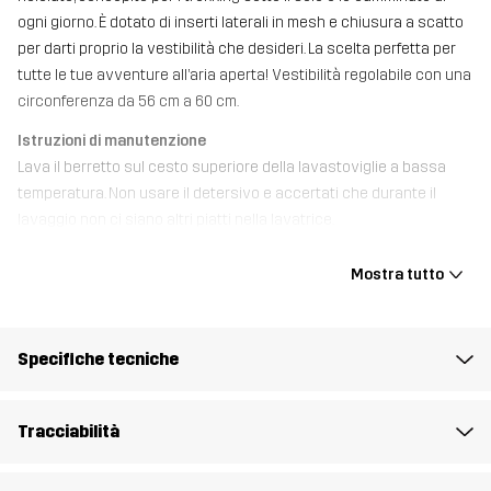
ogni giorno. È dotato di inserti laterali in mesh e chiusura a scatto
per darti proprio la vestibilità che desideri. La scelta perfetta per
tutte le tue avventure all’aria aperta! Vestibilità regolabile con una
circonferenza da 56 cm a 60 cm.
Istruzioni di manutenzione
Lava il berretto sul cesto superiore della lavastoviglie a bassa
temperatura. Non usare il detersivo e accertati che durante il
lavaggio non ci siano altri piatti nella lavatrice.
Mostra tutto
Materiale 1
100% Cotone
Materiale 2
100% Poliestere (Riciclato)
Specifiche tecniche
Peso
90g
Tracciabilità
Realizzato per
USO QUOTIDIANO