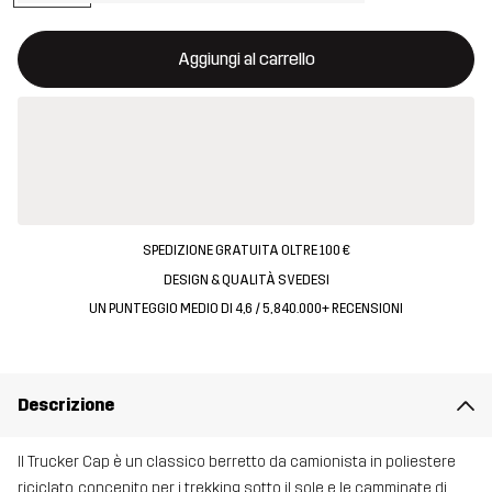
Questo tasto aprirà una finestra modale per confermare un nuovo
{{size}} non disponibile
Aggiungi al carrello
SPEDIZIONE GRATUITA OLTRE 100 €
DESIGN & QUALITÀ SVEDESI
UN PUNTEGGIO MEDIO DI 4,6 / 5, 840.000+ RECENSIONI
Descrizione
Il Trucker Cap è un classico berretto da camionista in poliestere
riciclato, concepito per i trekking sotto il sole e le camminate di