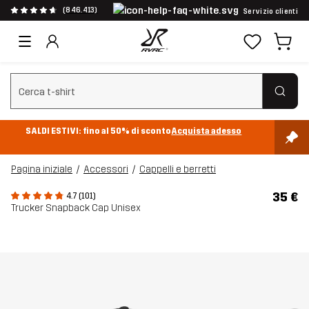
(846.413)
Servizio clienti
Cancella ricerca
SALDI ESTIVI: fino al 50% di sconto
Acquista adesso
Pagina iniziale
Accessori
Cappelli e berretti
35 €
4.7 (101)
Trucker Snapback Cap Unisex