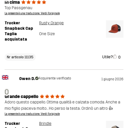
In cima
Top Passgenau
La presente è una traduzione. Verdi l'originale
Trucker
Rusty Orange
Snapback Cap
Taglia
One Size
acquistata
Utile?
0
Nr articolo 11135
Owen D.
Acquirente verificato
1 giugno 2026
O
Grande cappello
Adoro questo cappello. Ottima qualità e calzata comoda. Anche a
mio figlio piaceva molto... Ho perso la testa.. Ordinò un altro 👍
La presente è una traduzione. Verdi l'originale
Trucker
Brindle