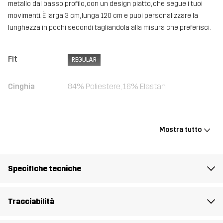
metallo dal basso profilo, con un design piatto, che segue i tuoi
movimenti. È larga 3 cm, lunga 120 cm e puoi personalizzare la
lunghezza in pochi secondi tagliandola alla misura che preferisci.
Fit
REGULAR
Cinghia
84% Poliestere, 16% Elastan
Fibbia
100% Ferro
Mostra tutto
Peso
106g
Realizzato per
MULTIFUNZIONE
Specifiche tecniche
Numero di
14499_2525
Tracciabilità
articolo