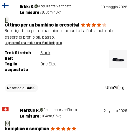
Erkki K.
Acquirente verificato
10 maggio 2026
Le misure:
160cm, 40kg
E
Ottimo per un bambino in crescita!
Bel stir, ottimo per un bambino in crescita. La fibbia potrebbe
essere di profilo più basso.
La presente è una traduzione. Verdi l'originale
Trek Stretch
Black
Belt
Taglia
One Size
acquistata
Utile?
0
Nr articolo 14499
Markus R.
Acquirente verificato
2 agosto 2026
Le misure:
184cm, 96kg
M
Semplice e semplice