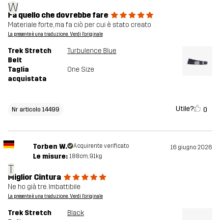
W
Fa quello che dovrebbe fare
Materiale forte, ma fa ciò per cui è stato creato
La presente è una traduzione. Verdi l'originale
Trek Stretch
Turbulence Blue
Belt
Taglia
One Size
acquistata
Utile?
0
Nr articolo 14499
Torben W.
Acquirente verificato
16 giugno 2026
Le misure:
188cm, 91kg
T
Miglior Cintura
Ne ho già tre. Imbattibile
La presente è una traduzione. Verdi l'originale
Trek Stretch
Black