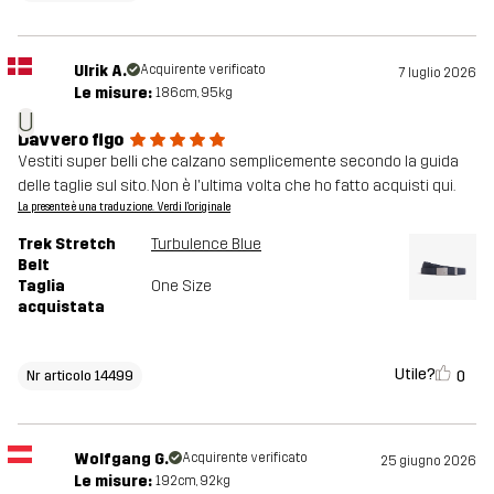
Ulrik A.
Acquirente verificato
7 luglio 2026
Le misure:
186cm, 95kg
U
Davvero figo
Vestiti super belli che calzano semplicemente secondo la guida
delle taglie sul sito. Non è l'ultima volta che ho fatto acquisti qui.
La presente è una traduzione. Verdi l'originale
Trek Stretch
Turbulence Blue
Belt
Taglia
One Size
acquistata
Utile?
0
Nr articolo 14499
Wolfgang G.
Acquirente verificato
25 giugno 2026
Le misure:
192cm, 92kg