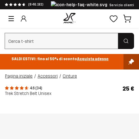
(846.192)
Servizio clienti
Cancella ricerca
SALDI ESTIVI: fino al 50% di sconto
Acquista adesso
Pagina iniziale
Accessori
Cinture
25 €
4.6 (34)
Trek Stretch Belt Unisex