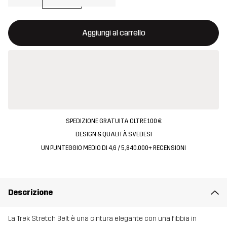
Questo tasto aprirà una finestra modale per confermare un nuovo
{{size}} non disponibile
Aggiungi al carrello
SPEDIZIONE GRATUITA OLTRE 100 €
DESIGN & QUALITÀ SVEDESI
UN PUNTEGGIO MEDIO DI 4,6 / 5, 840.000+ RECENSIONI
Descrizione
La Trek Stretch Belt è una cintura elegante con una fibbia in