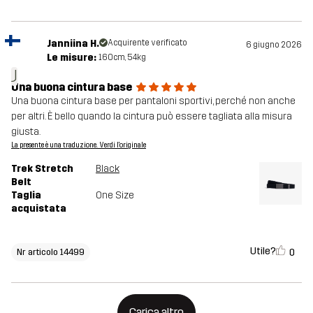
Janniina H.
Acquirente verificato
6 giugno 2026
Le misure:
160cm, 54kg
J
Una buona cintura base
Una buona cintura base per pantaloni sportivi, perché non anche
per altri. È bello quando la cintura può essere tagliata alla misura
giusta.
La presente è una traduzione. Verdi l'originale
Trek Stretch
Black
Belt
Taglia
One Size
acquistata
Utile?
0
Nr articolo 14499
Carica altro