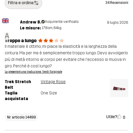
Filtra e ordina
34 Recensioni
Andrew B.
Acquirente verificato
9 luglio 2026
Le misure:
178cm, 64kg
A
Troppo a lungo
Il materiale è ottimo, mi piace la elasticità e la larghezza della
cintura. Ma per me è semplicemente troppo lungo. Devo avvolgerlo
più di metà intorno al corpo per evitare che l'eccesso si muova in
giro. Perché è così lungo?
La presente è una traduzione. Verdi l'originale
Trek Stretch
Vintage Rose
Belt
Taglia
One Size
acquistata
Utile?
0
Nr articolo 14499