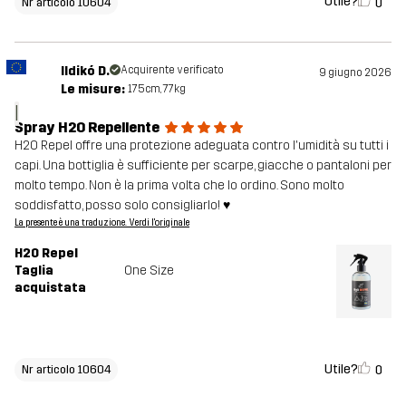
Utile?
0
Nr articolo 10604
Ildikó D.
Acquirente verificato
9 giugno 2026
Le misure:
175cm, 77kg
I
Spray H2O Repellente
H2O Repel offre una protezione adeguata contro l'umidità su tutti i
capi. Una bottiglia è sufficiente per scarpe, giacche o pantaloni per
molto tempo. Non è la prima volta che lo ordino. Sono molto
soddisfatto, posso solo consigliarlo! ♥️
La presente è una traduzione. Verdi l'originale
H2O Repel
Taglia
One Size
acquistata
Utile?
0
Nr articolo 10604