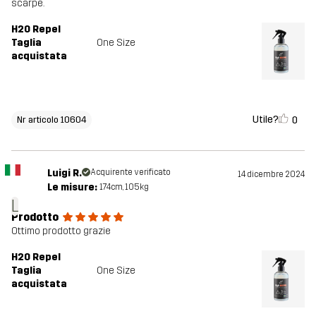
scarpe.
H2O Repel
Taglia
One Size
acquistata
Utile?
0
Nr articolo 10604
Luigi R.
Acquirente verificato
14 dicembre 2024
Le misure:
174cm, 105kg
L
Prodotto
Ottimo prodotto grazie
H2O Repel
Taglia
One Size
acquistata