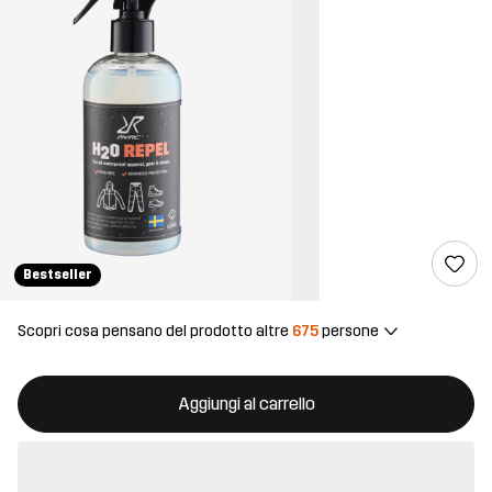
Bestseller
Scopri cosa pensano del prodotto altre
675
persone
Questo tasto aprirà una finestra modale per confermare un nuovo
{{size}} non disponibile
Aggiungi al carrello