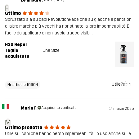
Le misure:
181cm, 96kg
F
Ottimo
Spruzzato sia su capi RevolutionRace che su giacche e pantaloni
di altre marche più vecchi ha ripristinato la loro impermeabilità. È
facile da applicare e non lascia tracce visibili.
H2O Repel
Taglia
One Size
acquistata
Utile?
1
Nr articolo 10604
Maria F.
Acquirente verificato
14 marzo 2025
M
Ottimo prodotto
Utile sui capi che hanno perso impermeabilità. Lo uso anche sulle