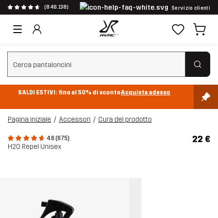
(846.138)
Servizio clienti
Cancella ricerca
SALDI ESTIVI: fino al 50% di sconto
Acquista adesso
Pagina iniziale
Accessori
Cura del prodotto
22 €
4.6 (675)
H2O Repel Unisex