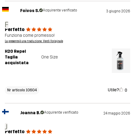
Foivos S.
Acquirente verificato
3 giugno 2026
F
Perfetto
Funziona come promesso!
La presente è una traduzione. Verdi l'originale
H2O Repel
Taglia
One Size
acquistata
Utile?
0
Nr articolo 10604
Joanna B.
Acquirente verificato
24 maggio 2026
J
Perfetto