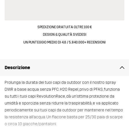
SPEDIZIONE GRATUITA OLTRE 100 €
DESIGN & QUALITÀ SVEDESI
UN PUNTEGGIO MEDIO DI 4,6 / 5, 840.000+ RECENSIONI
Descrizione
Prolunga la durata dei tuoi capi da outdoor con il nostro spray
DWR a base acqua senza PFC. H2O Repel, privo di PFAS, funziona
su tutti i tuoi capi RevolutionRace, dà un’ottima protezione da
umidità e sporcizia senza ridurre la traspirabilità, e va applicato
periodicamente sui tuoi capi da outdoor per mantenere nel tempo
la resistenza all’acqua. Un flacone basta per 25/30 paia di scarpe
o circa 10 giacche/pantaloni.