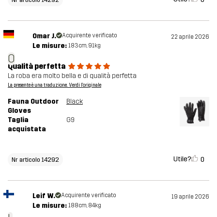
Omar J.
Acquirente verificato
22 aprile 2026
Le misure:
183cm, 91kg
O
Qualità perfetta
La roba era molto bella e di qualità perfetta
La presente è una traduzione. Verdi l'originale
Fauna Outdoor
Black
Gloves
Taglia
G9
acquistata
Utile?
0
Nr articolo 14292
Leif W.
Acquirente verificato
19 aprile 2026
Le misure:
188cm, 84kg