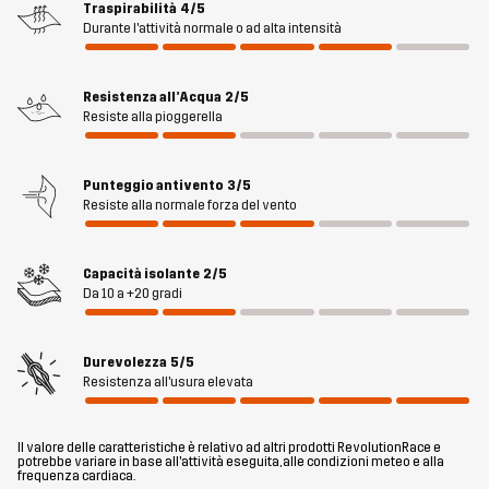
Traspirabilità
4/5
Durante l'attività normale o ad alta intensità
Materiale 2
100% Pelle di capra
Resistenza all’Acqua
2/5
Materiale 3
100% Poliestere
Resiste alla pioggerella
Materiale 4
90% Poliestere, 10% Elastan
Punteggio antivento
3/5
Resiste alla normale forza del vento
Fodera
100% Poliestere
Capacità isolante
2/5
Peso
110g
Da 10 a +20 gradi
Realizzato per
MULTIFUNZIONE
TREKKING
Durevolezza
5/5
LAVORO E GIARDINAGGIO
Resistenza all'usura elevata
Numero di
14292_2001
Il valore delle caratteristiche è relativo ad altri prodotti RevolutionRace e
articolo
potrebbe variare in base all'attività eseguita, alle condizioni meteo e alla
frequenza cardiaca.