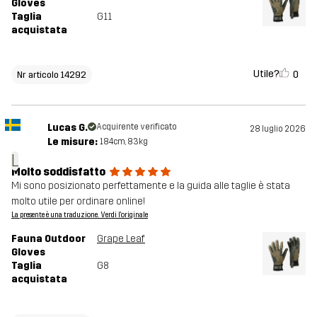
Gloves
Taglia
G11
acquistata
Utile?
0
Nr articolo 14292
Lucas G.
Acquirente verificato
28 luglio 2026
Le misure:
184cm, 83kg
L
Molto soddisfatto
Mi sono posizionato perfettamente e la guida alle taglie è stata
molto utile per ordinare online!
La presente è una traduzione. Verdi l'originale
Fauna Outdoor
Grape Leaf
Gloves
Taglia
G8
acquistata