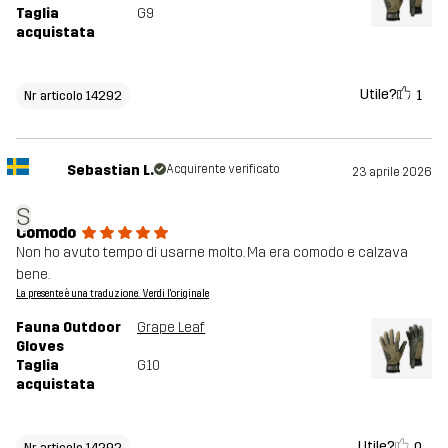
Taglia
G9
acquistata
Utile?
1
Nr articolo 14292
Sebastian L.
Acquirente verificato
23 aprile 2026
S
Comodo
Non ho avuto tempo di usarne molto. Ma era comodo e calzava
bene.
La presente è una traduzione. Verdi l'originale
Fauna Outdoor
Grape Leaf
Gloves
Taglia
G10
acquistata
Utile?
0
Nr articolo 14292