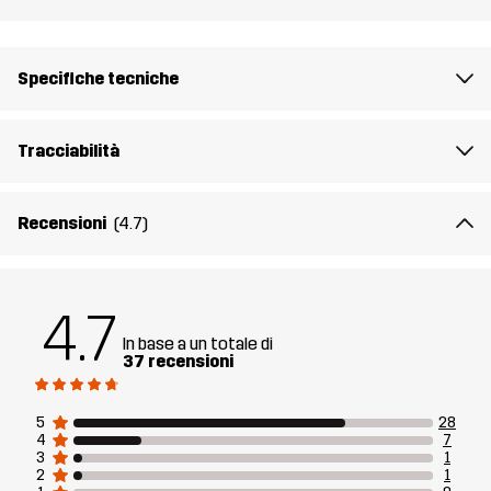
Specifiche tecniche
Tracciabilità
Recensioni
(4.7)
4.7
In base a un totale di
37 recensioni
5
28
4
7
3
1
2
1