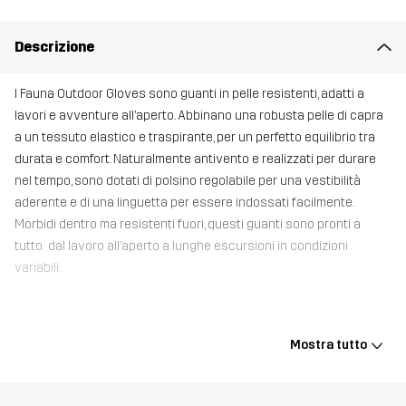
Descrizione
I Fauna Outdoor Gloves sono guanti in pelle resistenti, adatti a
lavori e avventure all’aperto. Abbinano una robusta pelle di capra
a un tessuto elastico e traspirante, per un perfetto equilibrio tra
durata e comfort. Naturalmente antivento e realizzati per durare
nel tempo, sono dotati di polsino regolabile per una vestibilità
aderente e di una linguetta per essere indossati facilmente.
Morbidi dentro ma resistenti fuori, questi guanti sono pronti a
tutto: dal lavoro all’aperto a lunghe escursioni in condizioni
variabili.
Materiale 1
95% Poliestere, 5% Elastan
Mostra tutto
Materiale 1
100% Poliestere
Retro