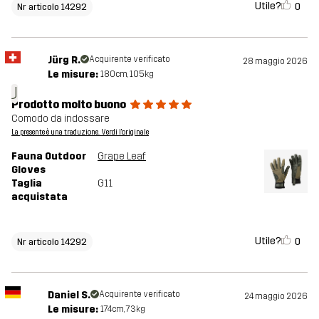
Utile?
0
Nr articolo 14292
Jürg R.
Acquirente verificato
28 maggio 2026
Le misure:
180cm, 105kg
J
Prodotto molto buono
Comodo da indossare
La presente è una traduzione. Verdi l'originale
Fauna Outdoor
Grape Leaf
Gloves
Taglia
G11
acquistata
Utile?
0
Nr articolo 14292
Daniel S.
Acquirente verificato
24 maggio 2026
Le misure:
174cm, 73kg