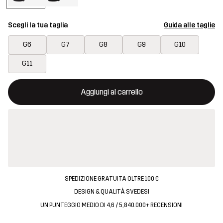
Scegli la tua taglia
Guida alle taglie
G6
G7
G8
G9
G10
G11
Questo tasto aprirà una finestra modale per confermare un nuovo
{{size}} non disponibile
Aggiungi al carrello
SPEDIZIONE GRATUITA OLTRE 100 €
DESIGN & QUALITÀ SVEDESI
UN PUNTEGGIO MEDIO DI 4,6 / 5, 840.000+ RECENSIONI