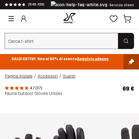
(846.439)
Servizio clienti
Cancella ricerca
SALDI ESTIVI: fino al 50% di sconto
Acquista adesso
Pagina iniziale
Accessori
Guanti
69 €
4.7 (37)
Fauna Outdoor Gloves Unisex