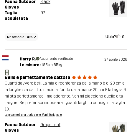
Fauna Outdoor
Black
Gloves
Taglia
G7
acquistata
Utile?
0
Nr articolo 14292
Harry R.
Acquirente verificato
27 aprile 2026
Le misure:
185cm, 85kg
H
Bello e perfettamente calzato
Guanti davvero belli. La mia circonferenza della mano è di 23 cm e
la lunghezza dal dito medio al fondo della mano: 20 cm. E la taglia 9
mi sta perfettamente - ma aderente. Non mi piacciono quelle dita
'larghe'. Se preferisci indossare i guanti larghi, ti consiglio la taglia
10.
La presente è una traduzione. Verdi l'originale
Fauna Outdoor
Grape Leaf
Gloves