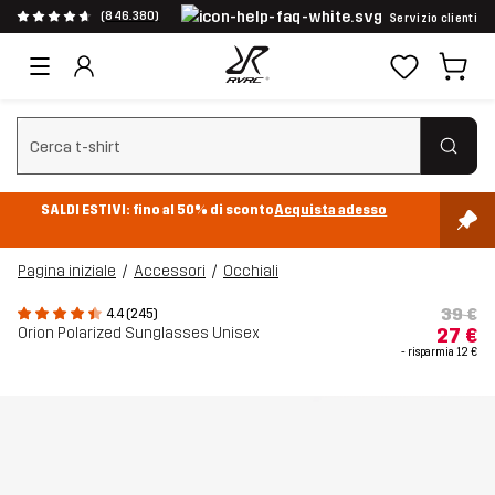
(846.380)
Servizio clienti
Cancella ricerca
SALDI ESTIVI: fino al 50% di sconto
Acquista adesso
Pagina iniziale
Accessori
Occhiali
39 €
4.4 (245)
Orion Polarized Sunglasses Unisex
27 €
- risparmia
12 €