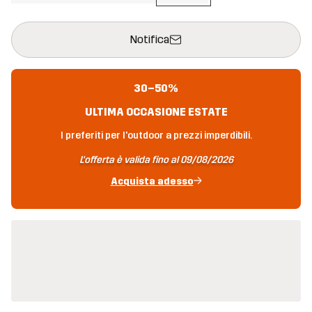
Questo tasto aprirà una finestra modale per confermare un nuovo
{{size}} non disponibile
Notifica
30–50%
ULTIMA OCCASIONE ESTATE
I preferiti per l'outdoor a prezzi imperdibili.
L'offerta è valida fino al 09/08/2026
Acquista adesso