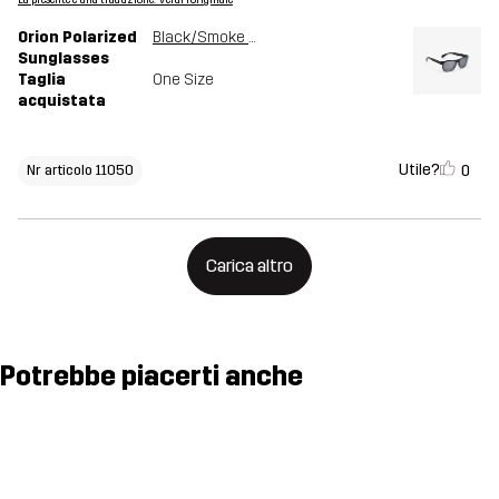
La presente è una traduzione. Verdi l'originale
Orion Polarized
Black/Smoke Grey
Sunglasses
Taglia
One Size
acquistata
Utile?
0
Nr articolo 11050
Carica altro
Potrebbe piacerti anche