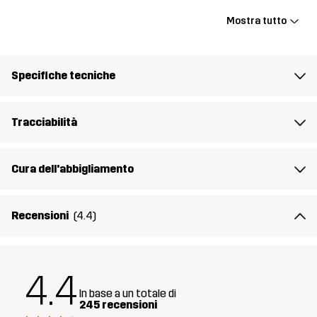
Mostra tutto
Peso
20g
Realizzato per
MULTIFUNZIONE
TREKKING
Specifiche tecniche
Numero di
11050_4309
articolo
Tracciabilità
Dichiarazione di conformità
Instructions for Use
Cura dell'abbigliamento
Recensioni
(4.4)
4.4
In base a un totale di
245 recensioni