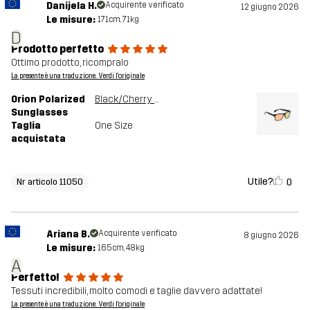
Danijela H.
Acquirente verificato
12 giugno 2026
Le misure:
171cm, 71kg
D
Prodotto perfetto
Ottimo prodotto, ricompralo
La presente è una traduzione. Verdi l'originale
Orion Polarized
Black/Cherry Pink
Sunglasses
Taglia
One Size
acquistata
Utile?
0
Nr articolo 11050
Ariana B.
Acquirente verificato
8 giugno 2026
Le misure:
165cm, 48kg
A
Perfetto!
Tessuti incredibili, molto comodi e taglie davvero adattate!
La presente è una traduzione. Verdi l'originale