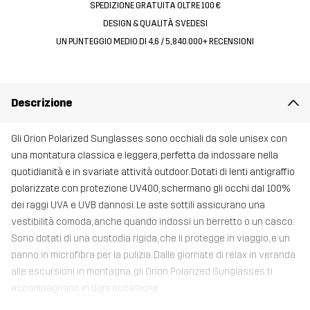
SPEDIZIONE GRATUITA OLTRE 100 €
DESIGN & QUALITÀ SVEDESI
UN PUNTEGGIO MEDIO DI 4,6 / 5, 840.000+ RECENSIONI
Descrizione
Gli Orion Polarized Sunglasses sono occhiali da sole unisex con
una montatura classica e leggera, perfetta da indossare nella
quotidianità e in svariate attività outdoor. Dotati di lenti antigraffio
polarizzate con protezione UV400, schermano gli occhi dal 100%
dei raggi UVA e UVB dannosi. Le aste sottili assicurano una
vestibilità comoda, anche quando indossi un berretto o un casco.
Sono dotati di una custodia rigida, che li protegge in viaggio, e un
panno in microfibra per la pulizia. Dalle giornate di relax in veranda
alle escursioni in montagna, gli Orion Polarized Sunglasses ti
accompagnano in ogni occasione.