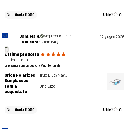
Utile?
0
Nr articolo 11050
Danijela H.
Acquirente verificato
12 giugno 2026
Le misure:
171cm, 64kg
D
Ottimo prodotto
Lo ricomprerei
La presente è una traduzione. Verdi l'originale
Orion Polarized
True Blue/Magnet
Sunglasses
Taglia
One Size
acquistata
Utile?
0
Nr articolo 11050