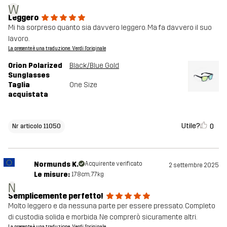
W
Leggero
Mi ha sorpreso quanto sia davvero leggero. Ma fa davvero il suo
lavoro.
La presente è una traduzione. Verdi l'originale
Orion Polarized
Black/Blue Gold
Sunglasses
Taglia
One Size
acquistata
Utile?
0
Nr articolo 11050
Normunds K.
Acquirente verificato
2 settembre 2025
Le misure:
178cm, 77kg
N
Semplicemente perfetto!
Molto leggero e da nessuna parte per essere pressato. Completo
di custodia solida e morbida. Ne comprerò sicuramente altri.