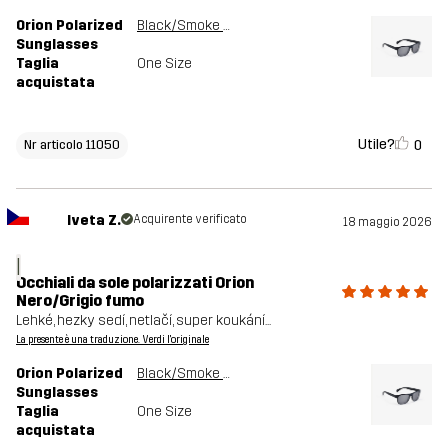
Orion Polarized
Black/Smoke Grey
Sunglasses
Taglia
One Size
acquistata
Utile?
0
Nr articolo 11050
Iveta Z.
Acquirente verificato
18 maggio 2026
I
Occhiali da sole polarizzati Orion
Nero/Grigio fumo
Lehké, hezky sedí, netlačí, super koukání...
La presente è una traduzione. Verdi l'originale
Orion Polarized
Black/Smoke Grey
Sunglasses
Taglia
One Size
acquistata