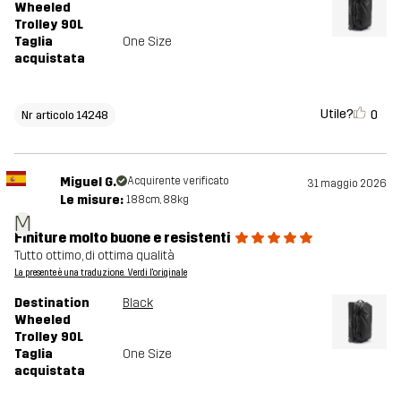
Wheeled
Trolley 90L
Taglia
One Size
acquistata
Utile?
0
Nr articolo 14248
Miguel G.
Acquirente verificato
31 maggio 2026
Le misure:
188cm, 88kg
M
Finiture molto buone e resistenti
Tutto ottimo, di ottima qualità
La presente è una traduzione. Verdi l'originale
Destination
Black
Wheeled
Trolley 90L
Taglia
One Size
acquistata