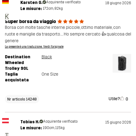
Karsten G.
Acquirente verificato
18 giugno 2026
Le misure:
172cm, 82kg
K
Super borsa da viaggio
Borsa con molte tasche interne piccole, ottimo materiale, con
ruote e maniglie da trasporto..... Ho sempre cercato 👍 qualcosa del
genere
La presente è una traduzione. Verdi l'originale
Destination
Black
Wheeled
Trolley 90L
Taglia
One Size
acquistata
Utile?
0
Nr articolo 14248
Tobias H.
Acquirente verificato
15 giugno 2026
Le misure:
190cm, 115kg