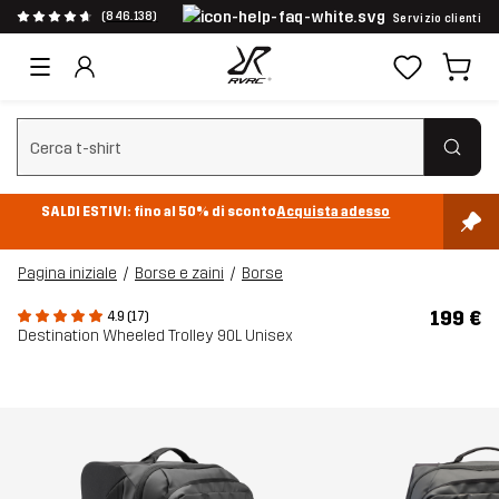
(846.138)
Servizio clienti
Cancella ricerca
SALDI ESTIVI: fino al 50% di sconto
Acquista adesso
Pagina iniziale
Borse e zaini
Borse
199 €
4.9 (17)
Destination Wheeled Trolley 90L Unisex