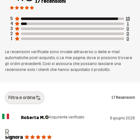
17 recensioni
Materiale 1
100% Poliestere
5
16
Materiale 2
100% Poliammide
4
1
3
0
2
0
1
0
Fodera 1
100% Poliammide
Le recensioni verificate sono inviate attraverso o delle e-mail
Fodera 2
100% Poliestere
automatiche post-acquisto, o Le mie pagine, dove si possono trovare
gli ordini precedenti. Così si assicura che possano lasciare una
recensione solo i clienti che hanno acquistato il prodotto.
Peso
4205g
Sostenibilità
Bluesign® approved
leggi qui
Filtra e ordina
17 Recensioni
Numero di
14248_2001
articolo
Roberta M.
Acquirente verificato
6 giugno 2026
R
Signora