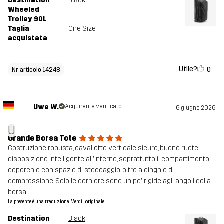
Destination
Black
Wheeled
Trolley 90L
Taglia
One Size
acquistata
Utile?
0
Nr articolo 14248
Uwe W.
Acquirente verificato
6 giugno 2026
U
Grande Borsa Tote
Costruzione robusta, cavalletto verticale sicuro, buone ruote,
disposizione intelligente all'interno, soprattutto il compartimento
coperchio con spazio di stoccaggio, oltre a cinghie di
compressione. Solo le cerniere sono un po' rigide agli angoli della
borsa.
La presente è una traduzione. Verdi l'originale
Destination
Black