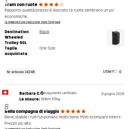
T
Tram con ruote
Rapporto qualità/prezzo è discreto Le ruote sembrano un po'
economiche.
La presente è una traduzione. Verdi l'originale
Destination
Black
Wheeled
Trolley 90L
Taglia
One Size
acquistata
Utile?
0
Nr articolo 14248
Barbara C.
Acquirente verificato
9 giugno 2026
Le misure:
164cm, 55kg
B
Bella compagna di viaggio
Bene, stabile. I rulli funzionano molto bene. Molti scomparti interni.
Prezzo più alto.