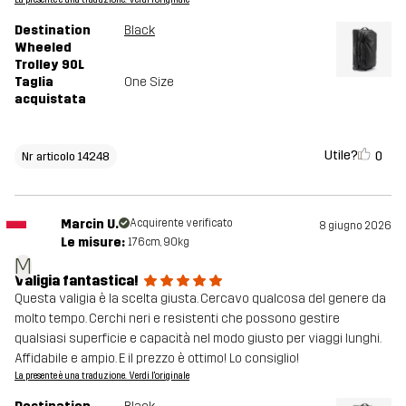
La presente è una traduzione. Verdi l'originale
Destination
Black
Wheeled
Trolley 90L
Taglia
One Size
acquistata
Utile?
0
Nr articolo 14248
Marcin U.
Acquirente verificato
8 giugno 2026
Le misure:
176cm, 90kg
M
Valigia fantastica!
Questa valigia è la scelta giusta. Cercavo qualcosa del genere da
molto tempo. Cerchi neri e resistenti che possono gestire
qualsiasi superficie e capacità nel modo giusto per viaggi lunghi.
Affidabile e ampio. E il prezzo è ottimo! Lo consiglio!
La presente è una traduzione. Verdi l'originale