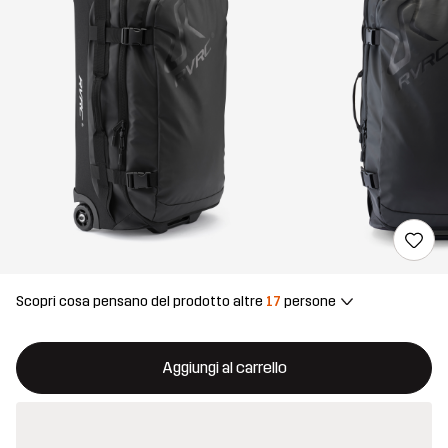
Scopri cosa pensano del prodotto altre
17
persone
Questo tasto aprirà una finestra modale per confermare un nuovo
{{size}} non disponibile
Aggiungi al carrello