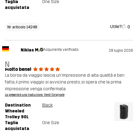
Taglia
One Size
acquistata
Utile?
0
Nr articolo 14248
Niklas M.
Acquirente verificato
28 luglio 2026
N
Molto bene!
La borsa da viaggio lascia un'impressione di alta qualità e ben
fatta, il primo viaggio si avvicina presto, si spera che la prima
impressione venga confermata
La presente è una traduzione. Verdi l'originale
Destination
Black
Wheeled
Trolley 90L
Taglia
One Size
acquistata