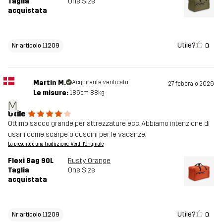
Taglia
One Size
acquistata
Utile?
0
Nr articolo 11209
Martin M.
Acquirente verificato
27 febbraio 2026
Le misure:
186cm, 88kg
M
Utile
Ottimo sacco grande per attrezzature ecc. Abbiamo intenzione di
usarli come scarpe o cuscini per le vacanze.
La presente è una traduzione. Verdi l'originale
Flexi Bag 90L
Rusty Orange
Taglia
One Size
acquistata
Utile?
0
Nr articolo 11209