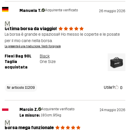
Manuela T.
Acquirente verificato
26 maggio 2026
M
Ottima borsa da viaggio!
La borsa è grande e spaziosa!! Ho messo le coperte e le posate
per il mio cane nella borsa.
La presente è una traduzione. Verdi l'originale
Flexi Bag 90L
Black
Taglia
One Size
acquistata
Utile?
0
Nr articolo 11209
Marcin Z.
Acquirente verificato
24 maggio 2026
Le misure:
183cm, 95kg
M
Borsa mega funzionale