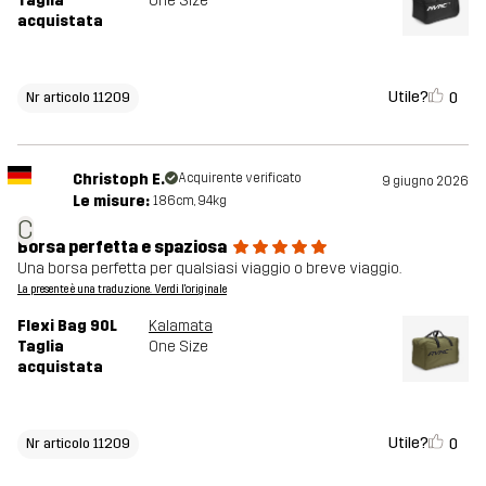
Taglia
One Size
acquistata
Utile?
0
Nr articolo 11209
Christoph E.
Acquirente verificato
9 giugno 2026
Le misure:
186cm, 94kg
C
Borsa perfetta e spaziosa
Una borsa perfetta per qualsiasi viaggio o breve viaggio.
La presente è una traduzione. Verdi l'originale
Flexi Bag 90L
Kalamata
Taglia
One Size
acquistata
Utile?
0
Nr articolo 11209