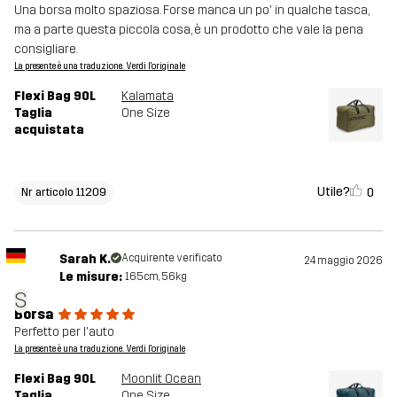
Una borsa molto spaziosa. Forse manca un po' in qualche tasca,
ma a parte questa piccola cosa, è un prodotto che vale la pena
consigliare.
La presente è una traduzione. Verdi l'originale
Flexi Bag 90L
Kalamata
Taglia
One Size
acquistata
Utile?
0
Nr articolo 11209
Sarah K.
Acquirente verificato
24 maggio 2026
Le misure:
165cm, 56kg
S
Borsa
Perfetto per l'auto
La presente è una traduzione. Verdi l'originale
Flexi Bag 90L
Moonlit Ocean
Taglia
One Size