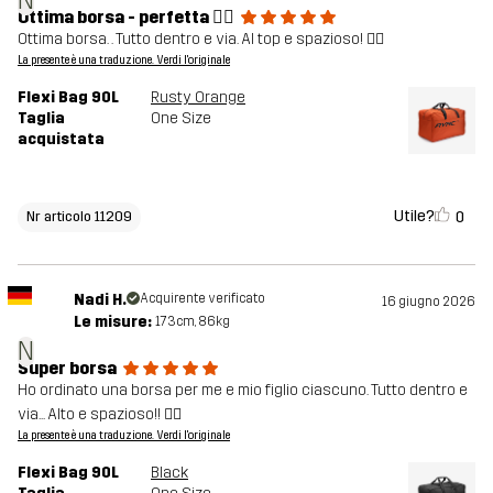
N
Ottima borsa - perfetta 👌🏻
Ottima borsa. . Tutto dentro e via. Al top e spazioso! 👍🏻
La presente è una traduzione. Verdi l'originale
Flexi Bag 90L
Rusty Orange
Taglia
One Size
acquistata
Utile?
0
Nr articolo 11209
Nadi H.
Acquirente verificato
16 giugno 2026
Le misure:
173cm, 86kg
N
Super borsa
Ho ordinato una borsa per me e mio figlio ciascuno. Tutto dentro e
via... Alto e spazioso!! 👍🏻
La presente è una traduzione. Verdi l'originale
Flexi Bag 90L
Black