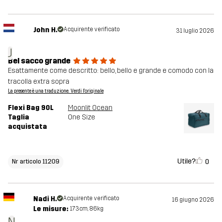
John H.
Acquirente verificato
31 luglio 2026
J
Bel sacco grande
Esattamente come descritto: bello, bello e grande e comodo con la
tracolla extra sopra
La presente è una traduzione. Verdi l'originale
Flexi Bag 90L
Moonlit Ocean
Taglia
One Size
acquistata
Utile?
0
Nr articolo 11209
Nadi H.
Acquirente verificato
16 giugno 2026
Le misure:
173cm, 86kg