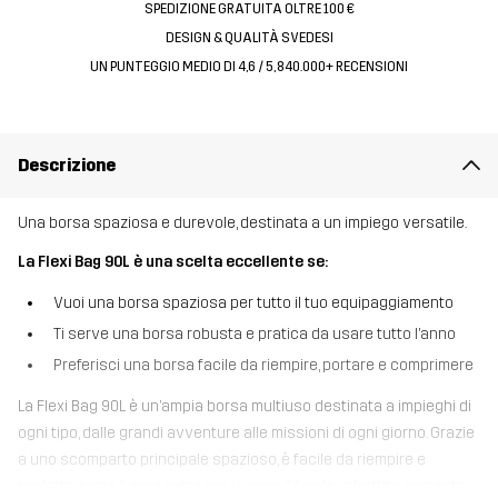
SPEDIZIONE GRATUITA OLTRE 100 €
DESIGN & QUALITÀ SVEDESI
UN PUNTEGGIO MEDIO DI 4,6 / 5, 840.000+ RECENSIONI
Descrizione
Una borsa spaziosa e durevole, destinata a un impiego versatile.
La Flexi Bag 90L è una scelta eccellente se:
Vuoi una borsa spaziosa per tutto il tuo equipaggiamento
Ti serve una borsa robusta e pratica da usare tutto l’anno
Preferisci una borsa facile da riempire, portare e comprimere
La Flexi Bag 90L è un’ampia borsa multiuso destinata a impieghi di
ogni tipo, dalle grandi avventure alle missioni di ogni giorno. Grazie
a uno scomparto principale spazioso, è facile da riempire e
perfetta come borsa extra per i viaggi. Il fondo imbottito aumenta