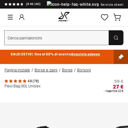
(846.140)
Servizio clienti
Cancella ricerca
SALDI ESTIVI: fino al 50% di sconto
Acquista adesso
Pagina iniziale
Borse e zaini
Borse
Borsoni
39 €
4.8 (78)
Flexi Bag 90L Unisex
27 €
- risparmia
12 €