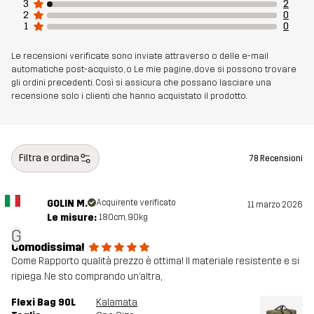
3
2
2
0
Peso
450g
1
0
Realizzato per
MULTIFUNZIONE
Le recensioni verificate sono inviate attraverso o delle e-mail
automatiche post-acquisto, o Le mie pagine, dove si possono trovare
gli ordini precedenti. Così si assicura che possano lasciare una
Numero di
11209_2798
recensione solo i clienti che hanno acquistato il prodotto.
articolo
Filtra e ordina
78 Recensioni
GOLIN M.
Acquirente verificato
11 marzo 2026
Le misure:
180cm, 90kg
G
Comodissima!
Come Rapporto qualità prezzo è ottima! Il materiale resistente e si
ripiega. Ne sto comprando un’altra,
Flexi Bag 90L
Kalamata