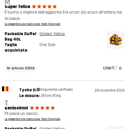
M
Super felice
È buono o migliore dell'aggiunta. Era un po' più scuro all'ombra, ma
mi piace.
La presente è una traduzione. Verdi l'originale
Packable Duffel
Golden Yellow
Bag 40L
Taglia
One Size
acquistata
Utile?
0
Nr articolo 10819
Tycho H.
Acquirente verificato
29 novembre 2024
Le misure:
183cm, 63kg
T
Benissimo!
Mi piace un sacco.
La presente è una traduzione. Verdi l'originale
Packable Duffel
Golden Yellow