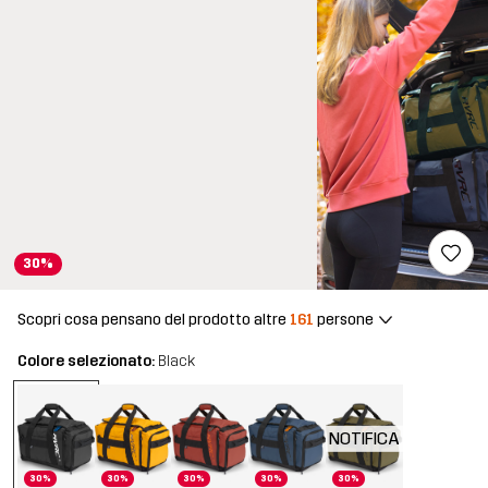
30%
Scopri cosa pensano del prodotto altre
161
persone
Colore selezionato:
Black
NOTIFICA
30%
30%
30%
30%
30%