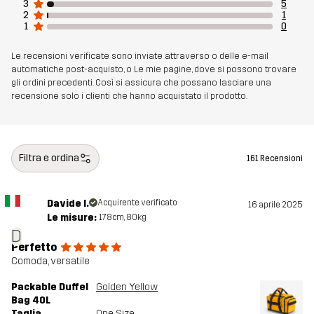
3
5
2
1
Fodera 1
100% Poliestere
1
0
Le recensioni verificate sono inviate attraverso o delle e-mail
Peso
1262g
automatiche post-acquisto, o Le mie pagine, dove si possono trovare
gli ordini precedenti. Così si assicura che possano lasciare una
recensione solo i clienti che hanno acquistato il prodotto.
Realizzato per
MULTIFUNZIONE
Numero di
10819_2001
articolo
Filtra e ordina
161 Recensioni
Davide I.
Acquirente verificato
16 aprile 2025
Le misure:
178cm, 80kg
D
Perfetto
Comoda, versatile
Packable Duffel
Golden Yellow
Bag 40L
Taglia
One Size