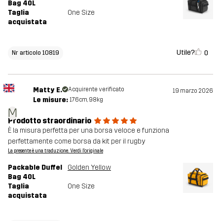
Bag 40L
Taglia
One Size
acquistata
Utile?
0
Nr articolo 10819
Matty E.
Acquirente verificato
19 marzo 2026
Le misure:
176cm, 98kg
M
Prodotto straordinario
È la misura perfetta per una borsa veloce e funziona
perfettamente come borsa da kit per il rugby
La presente è una traduzione. Verdi l'originale
Packable Duffel
Golden Yellow
Bag 40L
Taglia
One Size
acquistata