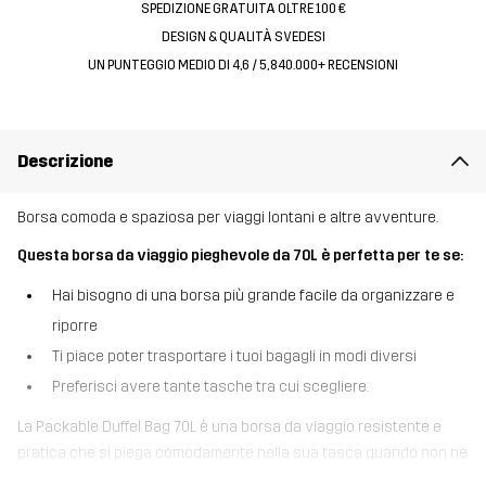
SPEDIZIONE GRATUITA OLTRE 100 €
DESIGN & QUALITÀ SVEDESI
UN PUNTEGGIO MEDIO DI 4,6 / 5, 840.000+ RECENSIONI
Descrizione
Borsa comoda e spaziosa per viaggi lontani e altre avventure.
Questa borsa da viaggio pieghevole da 70L è perfetta per te se:
Hai bisogno di una borsa più grande facile da organizzare e
riporre
Ti piace poter trasportare i tuoi bagagli in modi diversi
Preferisci avere tante tasche tra cui scegliere.
La Packable Duffel Bag 70L è una borsa da viaggio resistente e
pratica che si piega comodamente nella sua tasca quando non ne
hai più bisogno. Questo borsone da 70 litri è progettato per