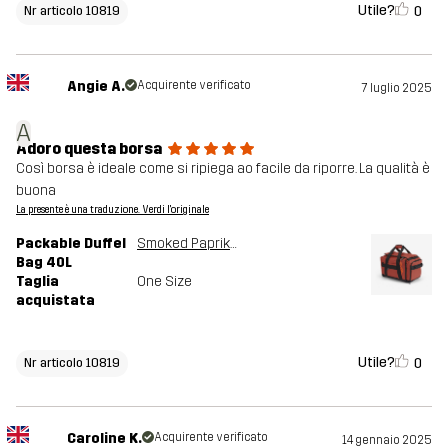
Utile?
0
Nr articolo 10819
Angie A.
Acquirente verificato
7 luglio 2025
A
Adoro questa borsa
Così borsa è ideale come si ripiega ao facile da riporre. La qualità è
buona
La presente è una traduzione. Verdi l'originale
Packable Duffel
Smoked Paprika
Bag 40L
Taglia
One Size
acquistata
Utile?
0
Nr articolo 10819
Caroline K.
Acquirente verificato
14 gennaio 2025