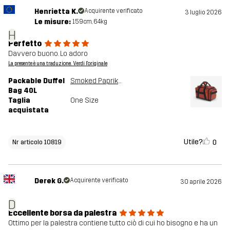
Henrietta K.
Acquirente verificato
3 luglio 2026
Le misure:
159cm, 64kg
H
Perfetto
Davvero buono. Lo adoro
La presente è una traduzione. Verdi l'originale
Packable Duffel
Smoked Paprika
Bag 40L
Taglia
One Size
acquistata
Utile?
0
Nr articolo 10819
Derek G.
Acquirente verificato
30 aprile 2026
D
Eccellente borsa da palestra
Ottimo per la palestra contiene tutto ciò di cui ho bisogno e ha un