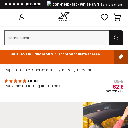
(845.878)
Servizio clienti
Cancella ricerca
SALDI ESTIVI: fino al 50% di sconto
Acquista adesso
Pagina iniziale
Borse e zaini
Borse
Borsoni
89 €
4.8 (161)
Packable Duffel Bag 40L Unisex
62 €
- risparmia
27 €