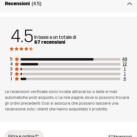
Recensioni
(4.5)
Realizzato per
SPORT CINOFILI
MULTIFUNZIONE
4.5
Numero di
11157_2883
In base a un totale di
articolo
67 recensioni
5
49
4
12
3
1
2
1
1
4
Le recensioni verificate sono inviate attraverso o delle e-mail
automatiche post-acquisto, o Le mie pagine, dove si possono trovare
gli ordini precedenti. Così si assicura che possano lasciare una
recensione solo i clienti che hanno acquistato il prodotto.
Filtra e ordina
67 Recensioni