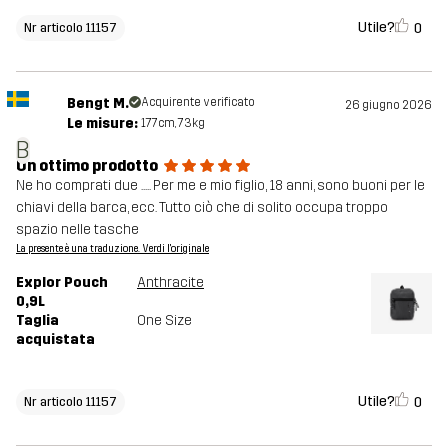
Utile?
0
Nr articolo 11157
Bengt M.
Acquirente verificato
26 giugno 2026
Le misure:
177cm, 73kg
B
Un ottimo prodotto
Ne ho comprati due ..... Per me e mio figlio, 18 anni, sono buoni per le
chiavi della barca, ecc. Tutto ciò che di solito occupa troppo
spazio nelle tasche
La presente è una traduzione. Verdi l'originale
Explor Pouch
Anthracite
0,9L
Taglia
One Size
acquistata
Utile?
0
Nr articolo 11157