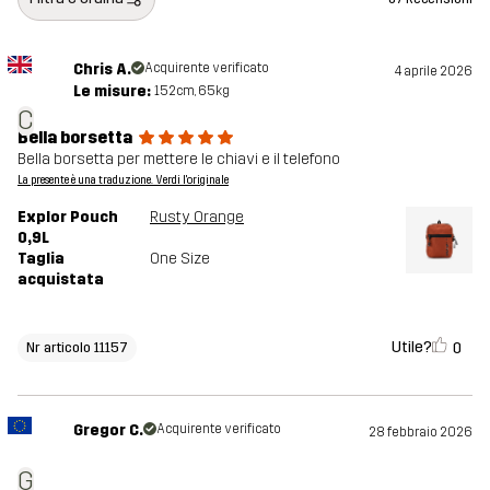
Chris A.
Acquirente verificato
4 aprile 2026
Le misure:
152cm, 65kg
C
Bella borsetta
Bella borsetta per mettere le chiavi e il telefono
La presente è una traduzione. Verdi l'originale
Explor Pouch
Rusty Orange
0,9L
Taglia
One Size
acquistata
Utile?
0
Nr articolo 11157
Gregor C.
Acquirente verificato
28 febbraio 2026
G