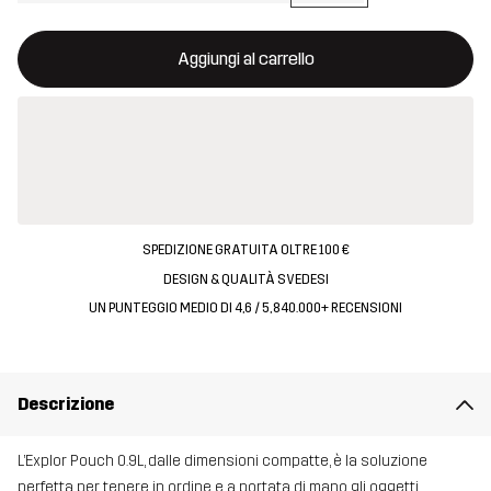
Questo tasto aprirà una finestra modale per confermare un nuovo
{{size}} non disponibile
Aggiungi al carrello
SPEDIZIONE GRATUITA OLTRE 100 €
DESIGN & QUALITÀ SVEDESI
UN PUNTEGGIO MEDIO DI 4,6 / 5, 840.000+ RECENSIONI
Descrizione
L’Explor Pouch 0.9L, dalle dimensioni compatte, è la soluzione
perfetta per tenere in ordine e a portata di mano gli oggetti