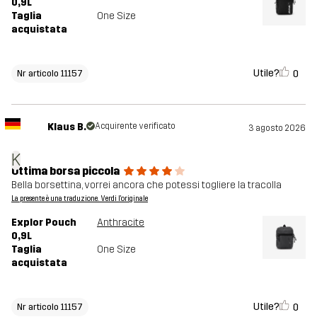
0,9L
Taglia
One Size
acquistata
Utile?
0
Nr articolo 11157
Klaus B.
Acquirente verificato
3 agosto 2026
K
Ottima borsa piccola
Bella borsettina, vorrei ancora che potessi togliere la tracolla
La presente è una traduzione. Verdi l'originale
Explor Pouch
Anthracite
0,9L
Taglia
One Size
acquistata
Utile?
0
Nr articolo 11157