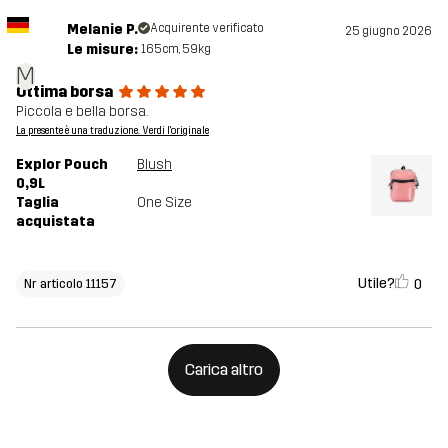
Melanie P.
Acquirente verificato
25 giugno 2026
Le misure:
165cm, 59kg
M
Ottima borsa
Piccola e bella borsa.
La presente è una traduzione. Verdi l'originale
Explor Pouch
Blush
0,9L
Taglia
One Size
acquistata
Utile?
0
Nr articolo 11157
Carica altro