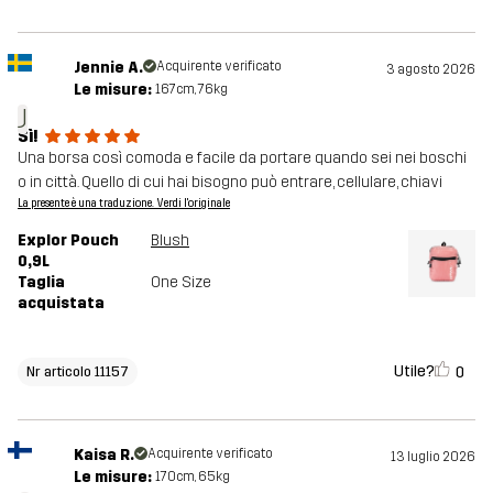
Jennie A.
Acquirente verificato
3 agosto 2026
Le misure:
167cm, 76kg
J
Sì!
Una borsa così comoda e facile da portare quando sei nei boschi
o in città. Quello di cui hai bisogno può entrare, cellulare, chiavi
La presente è una traduzione. Verdi l'originale
Explor Pouch
Blush
0,9L
Taglia
One Size
acquistata
Utile?
0
Nr articolo 11157
Kaisa R.
Acquirente verificato
13 luglio 2026
Le misure:
170cm, 65kg