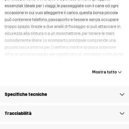
essenziali. Ideale per i viaggi, le passeggiate con il cane od ogni
occasione in cui vuoi alleggerire il carico, questa borsa piccola
può contenere telefono, passaporto e tessere senza occupare
troppo spazio. Grazie a due anelli di fissaggio si può attaccare in
sicurezza alla cintura o a un moschettone, per tenere le mani
comodamente libere. Lo scomparto principale comprende una
piccola tasca interna per il telefono, mentre la tasca anteriore
offre un accesso rapido agli oggetti piccoli; entrambe si chiudono
in sicurezza con una zip. Con l’Explor Pouch tieni i tuoi oggetti al
sicuro e a portata di mano.
Mostra tutto
17 x 13 x 4 cm
Specifiche tecniche
Materiale 1
98% Poliammide, 2% Poliuretano
Fodera 1
100% Poliestere
Tracciabilità
Peso
98g