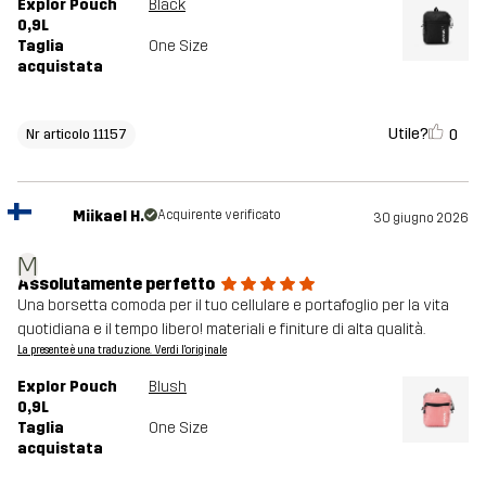
Explor Pouch
Black
0,9L
Taglia
One Size
acquistata
Utile?
0
Nr articolo 11157
Miikael H.
Acquirente verificato
30 giugno 2026
M
Assolutamente perfetto
Una borsetta comoda per il tuo cellulare e portafoglio per la vita
quotidiana e il tempo libero! materiali e finiture di alta qualità.
La presente è una traduzione. Verdi l'originale
Explor Pouch
Blush
0,9L
Taglia
One Size
acquistata