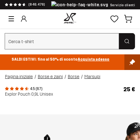
(846.479)
Servizio clienti
Cancella ricerca
SALDI ESTIVI: fino al 50% di sconto
Acquista adesso
Pagina iniziale
Borse e zaini
Borse
Marsupi
25 €
4.5 (67)
Explor Pouch 0,9L Unisex