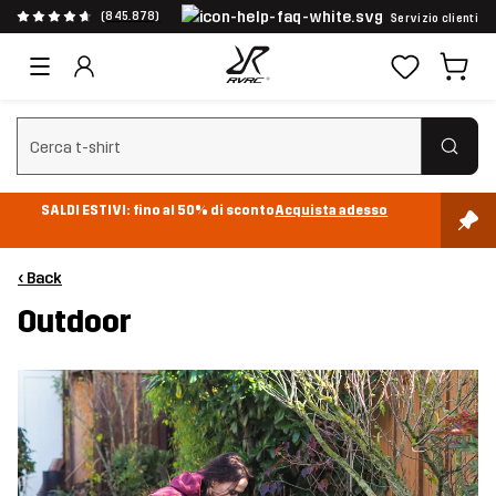
(845.878)
Servizio clienti
Cancella ricerca
SALDI ESTIVI: fino al 50% di sconto
Acquista adesso
‹ Back
Outdoor