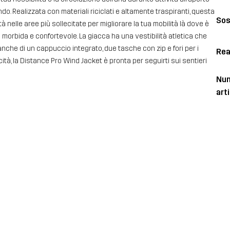
ndo. Realizzata con materiali riciclati e altamente traspiranti, questa
Sos
elle aree più sollecitate per migliorare la tua mobilità là dove è
e morbida e confortevole. La giacca ha una vestibilità atletica che
anche di un cappuccio integrato, due tasche con zip e fori per i
Rea
ità, la Distance Pro Wind Jacket è pronta per seguirti sui sentieri
Num
art