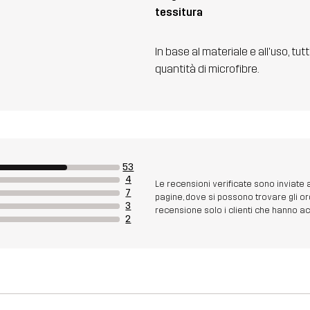
tessitura
In base al materiale e all'uso, tut
quantità di microfibre.
53
4
Le recensioni verificate sono inviate
7
pagine, dove si possono trovare gli or
3
recensione solo i clienti che hanno acq
2