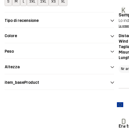
S
M
L
3XL
2XL
XS
XL
K
Semp
Tipo di recensione
Lo in
La prese
Dista
Colore
Wind
Tagli
Peso
Misur
Lung
Altezza
Nr a
item_baseProduct
D
Era 