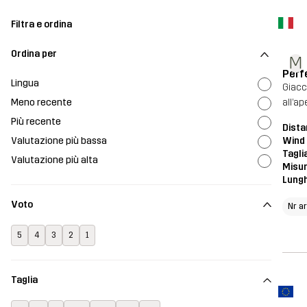
Filtra e ordina
Ordina per
M
Perf
Lingua
Giacc
Meno recente
all’a
Più recente
Dista
Valutazione più bassa
Wind
Tagli
Valutazione più alta
Misur
Lung
Voto
Nr a
5
4
3
2
1
Taglia