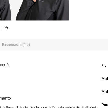
ini
Recensioni
(4.5)
ensità.
Fit
Mat
Mat
vimento.
Pe
flessibilità e la circolazione dell’aria durante attività all’aperto