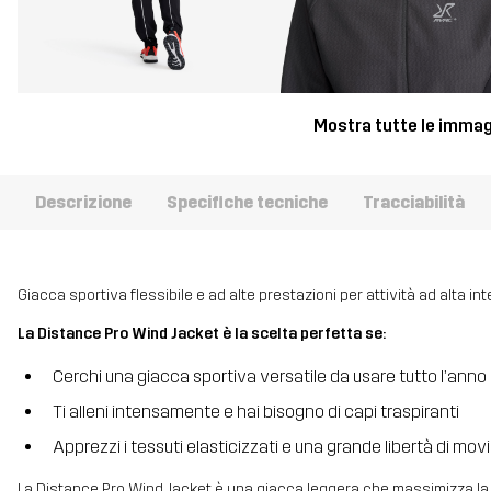
Mostra tutte le immag
Descrizione
Specifiche tecniche
Tracciabilità
Giacca sportiva flessibile e ad alte prestazioni per attività ad alta int
La Distance Pro Wind Jacket è la scelta perfetta se:
Cerchi una giacca sportiva versatile da usare tutto l’anno
Ti alleni intensamente e hai bisogno di capi traspiranti
Apprezzi i tessuti elasticizzati e una grande libertà di mo
La Distance Pro Wind Jacket è una giacca leggera che massimizza la tua 