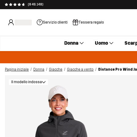
(846.148)
Servizio clienti
Tessera regalo
Donna
Uomo
Scar
Pagina iniziale
Donna
Giacche
Giacche a vento
Distance Pro Wind J
Il modello indossa