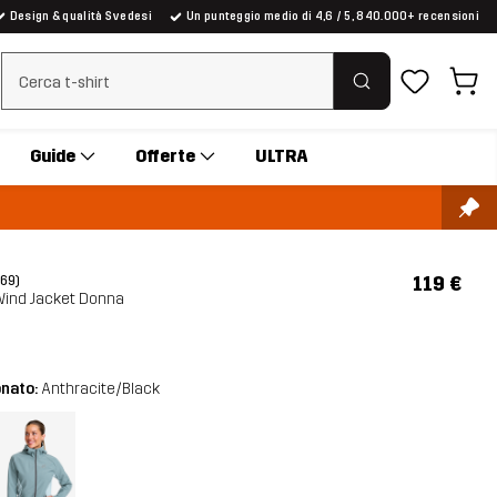
Design & qualità Svedesi
Un punteggio medio di 4,6 / 5, 840.000+ recensioni
Cancella ricerca
Guide
Offerte
ULTRA
119 €
(69)
Wind Jacket Donna
onato:
Anthracite/Black