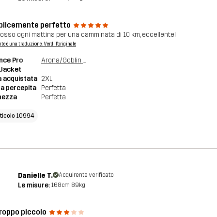
licemente perfetto
dosso ogni mattina per una camminata di 10 km, eccellente!
nte è una traduzione. Verdi l'originale
nce Pro
Arona/Goblin Blue
 Jacket
a acquistata
2XL
a percepita
Perfetta
hezza
Perfetta
rticolo 10994
Danielle T.
Acquirente verificato
Le misure:
168cm, 89kg
troppo piccolo