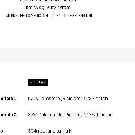
DESIGN & QUALITÀ SVEDESI
UN PUNTEGGIO MEDIO DI 4,6 / 5, 840.000+ RECENSIONI
REGULAR
eriale 1
92% Poliestere (Riciclato), 8% Elastan
eriale 2
87% Poliammide (Riciclata), 13% Elastan
so
304g per una taglia M