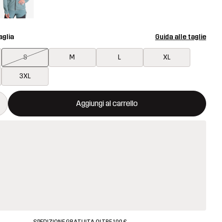
aglia
Guida alle taglie
S
M
L
XL
3XL
aprirà una finestra modale per confermare un nuovo articolo nel ca
isponibile
Aggiungi al carrello
SPEDIZIONE GRATUITA OLTRE 100 €