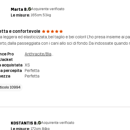
Marta B.
Acquirente verificato
Le misure:
165cm, 53kg
etta e confortevole
a leggera ed elasticizzata, bel taglio e bei colori! L’ho presa insieme ai
perto, dalla passeggiata con i cani allo sci di fondo. Da indossate quando
nce Pro
Anthracite/Black
 Jacket
a acquistata
XS
a percepita
Perfetta
hezza
Perfetta
rticolo 10994
KOSTANTIS B.
Acquirente verificato
Le misure:
172cm, 84kg