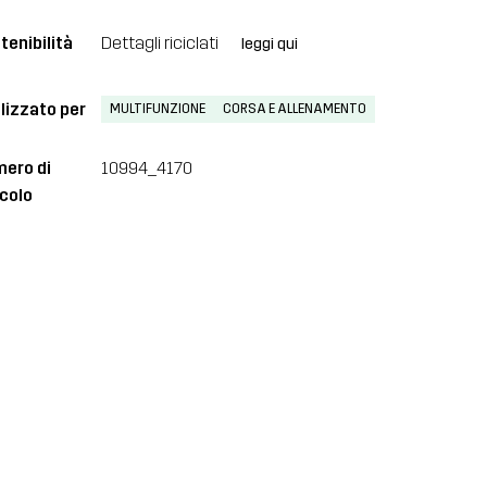
tenibilità
Dettagli riciclati
leggi qui
lizzato per
MULTIFUNZIONE
CORSA E ALLENAMENTO
ero di
10994_4170
icolo