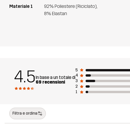
Materiale 1
92% Poliestere (Riciclato),
8% Elastan
4.5
5
4
In base a un totale di
3
69 recensioni
2
1
Filtra e ordina