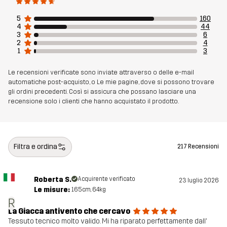
Realizzato per
TREKKING
MULTIFUNZIONE
5
160
4
44
3
6
Numero di
10849_2001
2
4
articolo
1
3
Le recensioni verificate sono inviate attraverso o delle e-mail
automatiche post-acquisto, o Le mie pagine, dove si possono trovare
gli ordini precedenti. Così si assicura che possano lasciare una
recensione solo i clienti che hanno acquistato il prodotto.
Filtra e ordina
217 Recensioni
Roberta S.
Acquirente verificato
23 luglio 2026
Le misure:
165cm, 64kg
R
La Giacca antivento che cercavo
Tessuto tecnico molto valido. Mi ha riparato perfettamente dall'