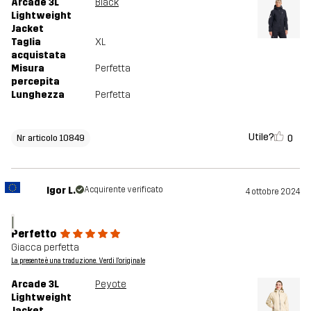
Arcade 3L
Black
Lightweight
Jacket
Taglia
XL
acquistata
Misura
Perfetta
percepita
Lunghezza
Perfetta
Utile?
0
Nr articolo 10849
Igor L.
Acquirente verificato
4 ottobre 2024
I
Perfetto
Giacca perfetta
La presente è una traduzione. Verdi l'originale
Arcade 3L
Peyote
Lightweight
Jacket