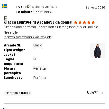
Eva D.
Acquirente verificato
3 agosto 2026
Le misure:
165cm, 65kg
E
Giacca Lightweigt Arcade3L da donna!
Dimensione perfetta! Pecore sotto un maglione di pile! Facile e
flessibile!
La presente è una traduzione. Verdi l'originale
Arcade 3L
Black
Lightweight
Jacket
Taglia
M
acquistata
Misura
Perfetta
percepita
Lunghezza
Perfetta
Utile?
0
Nr articolo 10849