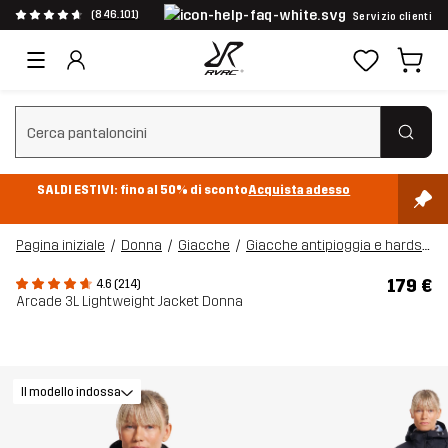
(846.101)
Servizio clienti
Cancella ricerca
SALDI ESTIVI: fino al 50% di sconto
Acquista adesso
Pagina iniziale
Donna
Giacche
Giacche antipioggia e hardshell
179 €
4.6 (214)
Arcade 3L Lightweight Jacket Donna
Il modello indossa