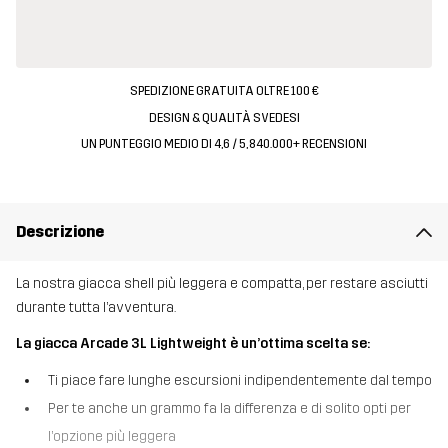
SPEDIZIONE GRATUITA OLTRE 100 €
DESIGN & QUALITÀ SVEDESI
UN PUNTEGGIO MEDIO DI 4,6 / 5, 840.000+ RECENSIONI
Descrizione
La nostra giacca shell più leggera e compatta, per restare asciutti
durante tutta l’avventura.
La giacca Arcade 3L Lightweight è un’ottima scelta se:
Ti piace fare lunghe escursioni indipendentemente dal tempo
Per te anche un grammo fa la differenza e di solito opti per
l’opzione più leggera