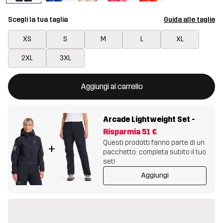
Scegli la tua taglia
Guida alle taglie
XS
S
M
L
XL
2XL
3XL
Questo tasto aprirà una finestra modale per confermare un nuovo
{{size}} non disponibile
Aggiungi al carrello
Arcade Lightweight Set
-
Risparmia
51 €
Questi prodotti fanno parte di un
+
pacchetto: completa subito il tuo
set!
Aggiungi