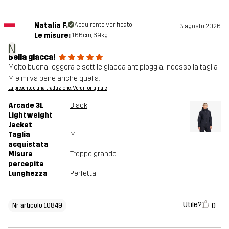
Natalia F.
Acquirente verificato
3 agosto 2026
Le misure:
166cm, 69kg
N
Bella giacca!
Molto buona, leggera e sottile giacca antipioggia. Indosso la taglia
M e mi va bene anche quella.
La presente è una traduzione. Verdi l'originale
Arcade 3L
Black
Lightweight
Jacket
Taglia
M
acquistata
Misura
Troppo grande
percepita
Lunghezza
Perfetta
Utile?
0
Nr articolo 10849