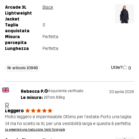
Arcade 3L
Black
Lightweight
Jacket
Taglia
S
acquistata
Misura
Perfetta
percepita
Lunghezza
Perfetta
Utile?
0
Nr articolo 10849
Rebecca P.
Acquirente verificato
20 aprile 2026
Le misure:
167cm, 68kg
R
Leggero
Molto leggero e impermeabile. Ottimo per l'estate. Porto una taglia
14 ma ho scelto la XL per una vestibilità larga e questa è perfetta.
La presente è una traduzione. Verdi l'originale