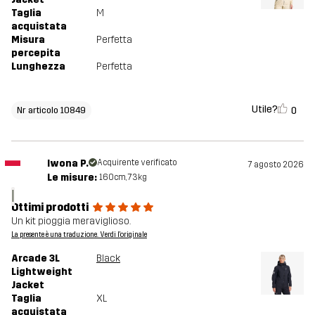
Taglia
M
acquistata
Misura
Perfetta
percepita
Lunghezza
Perfetta
Utile?
0
Nr articolo 10849
Iwona P.
Acquirente verificato
7 agosto 2026
Le misure:
160cm, 73kg
I
Ottimi prodotti
Un kit pioggia meraviglioso.
La presente è una traduzione. Verdi l'originale
Arcade 3L
Black
Lightweight
Jacket
Taglia
XL
acquistata