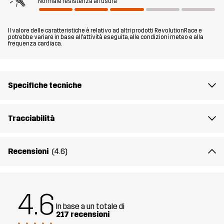
compatta per escursioni e altre attività all’aperto con tempo
Normale resistenza all'usura
umido, la giacca Arcade 3L Lightweight soddisfa tutte le tue
esigenze.
Il valore delle caratteristiche è relativo ad altri prodotti RevolutionRace e
potrebbe variare in base all'attività eseguita, alle condizioni meteo e alla
frequenza cardiaca.
Il modello
è alto 175 cm e indossa una taglia S
Fit
REGULAR
Specifiche tecniche
Materiale
100% Poliammide (Riciclata)
Tracciabilità
Materiale
100% Poliammide
Retro
Recensioni
(4.6)
Membrana
Colonna d'acqua: 15 000 mm
Traspirabilità: 20 000 g/m²/24h
4.6
Peso
293g per una taglia M
In base a un totale di
217 recensioni