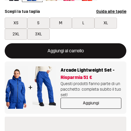
Scegli la tua taglia
Guida alle taglie
XS
S
M
L
XL
2XL
3XL
Questo tasto aprirà una finestra modale per confermare un nuovo
{{size}} non disponibile
Aggiungi al carrello
Arcade Lightweight Set
-
Risparmia
51 €
Questi prodotti fanno parte di un
+
pacchetto: completa subito il tuo
set!
Aggiungi