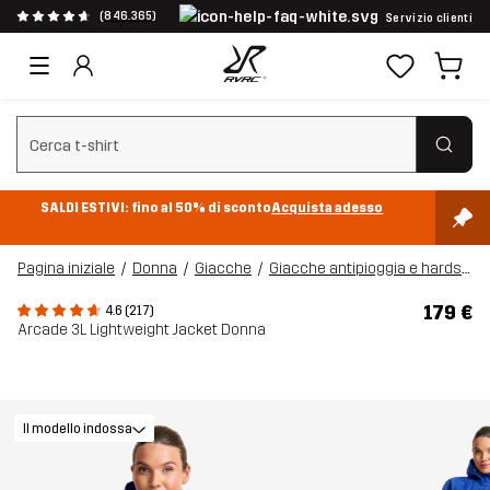
(846.365)
Servizio clienti
Cancella ricerca
SALDI ESTIVI: fino al 50% di sconto
Acquista adesso
Pagina iniziale
Donna
Giacche
Giacche antipioggia e hardshell
179 €
4.6 (217)
Arcade 3L Lightweight Jacket Donna
Il modello indossa