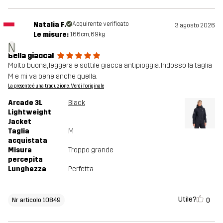
Natalia F.
Acquirente verificato
3 agosto 2026
Le misure:
166cm, 69kg
N
Bella giacca!
Molto buona, leggera e sottile giacca antipioggia. Indosso la taglia
M e mi va bene anche quella.
La presente è una traduzione. Verdi l'originale
Arcade 3L
Black
Lightweight
Jacket
Taglia
M
acquistata
Misura
Troppo grande
percepita
Lunghezza
Perfetta
Utile?
0
Nr articolo 10849