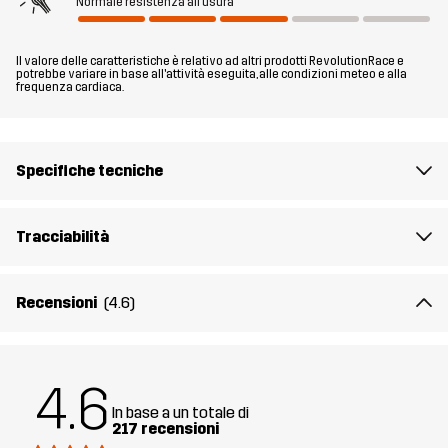
compatta per escursioni e altre attività all’aperto con tempo
Normale resistenza all'usura
umido, la giacca Arcade 3L Lightweight soddisfa tutte le tue
esigenze.
Il valore delle caratteristiche è relativo ad altri prodotti RevolutionRace e
potrebbe variare in base all'attività eseguita, alle condizioni meteo e alla
frequenza cardiaca.
Il modello
è alto 174 cm pesa 63 kg e indossa una taglia M.
Fit
REGULAR
Specifiche tecniche
Materiale
100% Poliammide (Riciclata)
Tracciabilità
Materiale
100% Poliammide
Retro
Recensioni
(4.6)
Membrana
Colonna d'acqua: 15 000 mm
Traspirabilità: 20 000 g/m²/24h
4.6
Peso
293g per una taglia M
In base a un totale di
217 recensioni