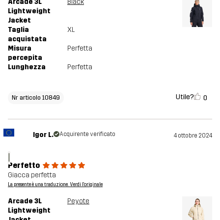
Arcade 3L
Black
Lightweight
Jacket
Taglia
XL
acquistata
Misura
Perfetta
percepita
Lunghezza
Perfetta
Utile?
0
Nr articolo 10849
Igor L.
Acquirente verificato
4 ottobre 2024
I
Perfetto
Giacca perfetta
La presente è una traduzione. Verdi l'originale
Arcade 3L
Peyote
Lightweight
Jacket