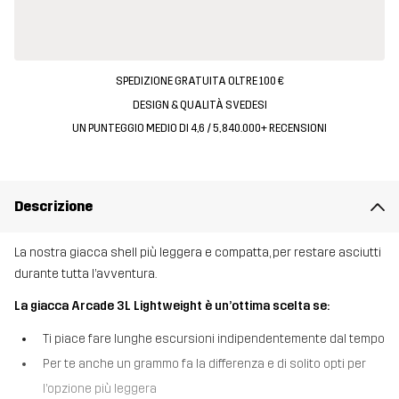
SPEDIZIONE GRATUITA OLTRE 100 €
DESIGN & QUALITÀ SVEDESI
UN PUNTEGGIO MEDIO DI 4,6 / 5, 840.000+ RECENSIONI
Descrizione
La nostra giacca shell più leggera e compatta, per restare asciutti
durante tutta l’avventura.
La giacca Arcade 3L Lightweight è un’ottima scelta se:
Ti piace fare lunghe escursioni indipendentemente dal tempo
Per te anche un grammo fa la differenza e di solito opti per
l’opzione più leggera