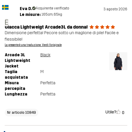
Eva D.
Acquirente verificato
3 agosto 2026
Le misure:
165cm, 65kg
E
Giacca Lightweigt Arcade3L da donna!
Dimensione perfetta! Pecore sotto un maglione di pile! Facile e
flessibile!
La presente è una traduzione. Verdi l'originale
Arcade 3L
Black
Lightweight
Jacket
Taglia
M
acquistata
Misura
Perfetta
percepita
Lunghezza
Perfetta
Utile?
0
Nr articolo 10849