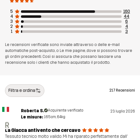
Realizzato per
TREKKING
MULTIFUNZIONE
5
160
4
44
3
6
Numero di
10849_2006
2
4
articolo
1
3
Le recensioni verificate sono inviate attraverso o delle e-mail
automatiche post-acquisto, o Le mie pagine, dove si possono trovare
gli ordini precedenti. Così si assicura che possano lasciare una
recensione solo i clienti che hanno acquistato il prodotto.
Filtra e ordina
217 Recensioni
Roberta S.
Acquirente verificato
23 luglio 2026
Le misure:
165cm, 64kg
R
La Giacca antivento che cercavo
Tessuto tecnico molto valido. Mi ha riparato perfettamente dall'