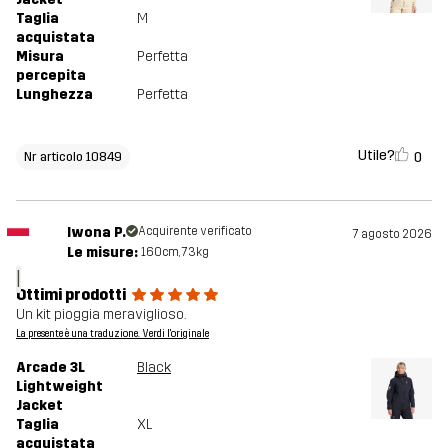
Taglia
M
acquistata
Misura
Perfetta
percepita
Lunghezza
Perfetta
Utile?
0
Nr articolo 10849
Iwona P.
Acquirente verificato
7 agosto 2026
Le misure:
160cm, 73kg
I
Ottimi prodotti
Un kit pioggia meraviglioso.
La presente è una traduzione. Verdi l'originale
Arcade 3L
Black
Lightweight
Jacket
Taglia
XL
acquistata