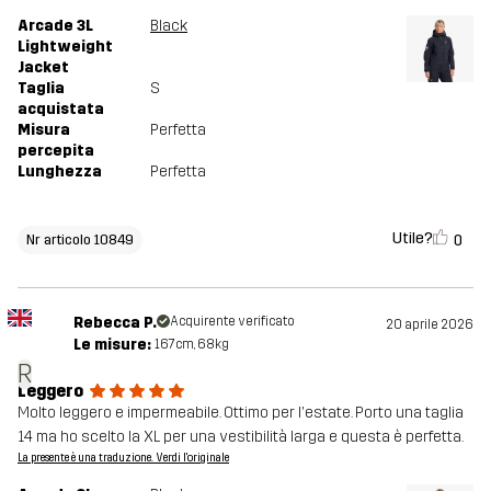
Arcade 3L
Black
Lightweight
Jacket
Taglia
S
acquistata
Misura
Perfetta
percepita
Lunghezza
Perfetta
Utile?
0
Nr articolo 10849
Rebecca P.
Acquirente verificato
20 aprile 2026
Le misure:
167cm, 68kg
R
Leggero
Molto leggero e impermeabile. Ottimo per l'estate. Porto una taglia
14 ma ho scelto la XL per una vestibilità larga e questa è perfetta.
La presente è una traduzione. Verdi l'originale