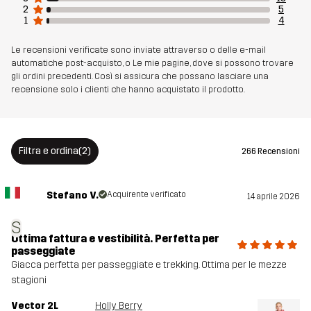
2
5
1
4
Le recensioni verificate sono inviate attraverso o delle e-mail
automatiche post-acquisto, o Le mie pagine, dove si possono trovare
gli ordini precedenti. Così si assicura che possano lasciare una
recensione solo i clienti che hanno acquistato il prodotto.
Filtra e ordina
(2)
266 Recensioni
Stefano V.
Acquirente verificato
14 aprile 2026
S
Ottima fattura e vestibilità. Perfetta per
passeggiate
Giacca perfetta per passeggiate e trekking. Ottima per le mezze
stagioni
Vector 2L
Holly Berry