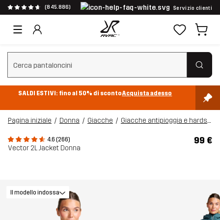
(845.886)
Servizio clienti
Cancella ricerca
SALDI ESTIVI: fino al 50% di sconto
Acquista adesso
Pagina iniziale
Donna
Giacche
Giacche antipioggia e hardshell
99 €
4.6 (266)
Vector 2L Jacket Donna
Il modello indossa