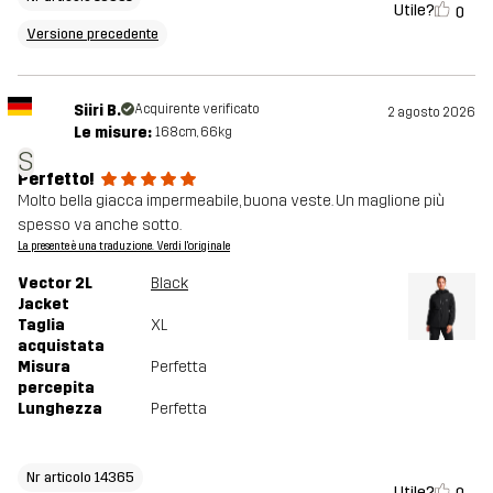
Utile?
0
Versione precedente
Siiri B.
Acquirente verificato
2 agosto 2026
Le misure:
168cm, 66kg
S
Perfetto!
Molto bella giacca impermeabile, buona veste. Un maglione più
spesso va anche sotto.
La presente è una traduzione. Verdi l'originale
Vector 2L
Black
Jacket
Taglia
XL
acquistata
Misura
Perfetta
percepita
Lunghezza
Perfetta
Nr articolo 14365
Utile?