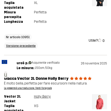
Taglia
XL
acquistata
Misura
Perfetta
percepita
Lunghezza
Perfetta
Nr articolo 10951
Utile?
0
Versione precedente
uroš p.
Acquirente verificato
26 novembre 2025
Le misure:
150cm, 50kg
u
Giacca Vector 2L Donne Holly Berry
È molto bella, perfetta per fare escursioni nella natura.
La presente è una traduzione. Verdi l'originale
Vector 2L
Holly Berry
Jacket
Taglia
XS
acquistata