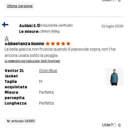
0
Ultima versione
Aulikki E.
Acquirente verificato
31 luglio 2026
Le misure:
164cm, 68kg
A
Abbastanza buono
La bella giacca non fruscia quando è piacevole sopra, non l'ha
ancora usata sotto la pioggia.
La presente è una traduzione. Verdi l'originale
Vector 2L
Orion Blue
Jacket
Taglia
M
acquistata
Misura
Perfetta
percepita
Lunghezza
Perfetta
Nr articolo 14365
Utile?
0