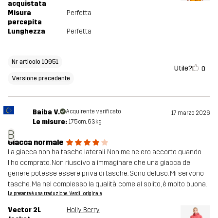
acquistata
Misura
Perfetta
percepita
Lunghezza
Perfetta
Nr articolo 10951
Utile?
0
Versione precedente
Baiba V.
Acquirente verificato
17 marzo 2026
Le misure:
175cm, 63kg
B
Giacca normale
La giacca non ha tasche laterali. Non me ne ero accorto quando
l'ho comprato. Non riuscivo a immaginare che una giacca del
genere potesse essere priva di tasche. Sono deluso. Mi servono
tasche. Ma nel complesso la qualità, come al solito, è molto buona.
La presente è una traduzione. Verdi l'originale
Vector 2L
Holly Berry