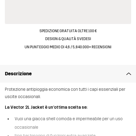
SPEDIZIONE GRATUITA OLTRE 100 €
DESIGN & QUALITÀ SVEDESI
UN PUNTEGGIO MEDIO DI 4,6 / 5, 840.000+ RECENSIONI
Descrizione
Protezione antipioggia economica con tutti i capi essenziali per
uscite occasionali.
La Vector 2L Jacket è un’ottima scelta se:
Vuoi una giacca shell comoda e impermeabile per un uso
occasionale
Non hai bisogno di funzioni extra avanzate