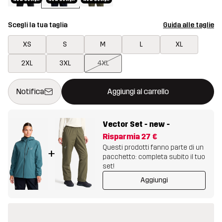
Scegli la tua taglia
Guida alle taglie
XS
S
M
L
XL
2XL
3XL
4XL
Questo tasto aprirà una finestra modale per confermare un nuovo
{{size}} non disponibile
Notifica
Aggiungi al carrello
Vector Set - new
-
Risparmia
27 €
Questi prodotti fanno parte di un
+
pacchetto: completa subito il tuo
set!
Aggiungi