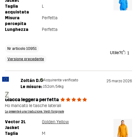
Jacket
Taglia
L
acquistata
Misura
Perfetta
percepita
Lunghezza
Perfetta
Nr articolo 10951
Utile?
1
Versione precedente
Zoltán D.
Acquirente verificato
25 marzo 2026
Le misure:
152cm, 54kg
Z
Giacca leggera perfetta
Ho mancato le tasche laterali
La presente è una traduzione. Verdi l'originale
Vector 2L
Golden Yellow
Jacket
Taglia
M