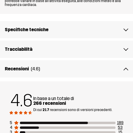
potrebbe variare in base all'attività eseguita, alle condizioni meteo e alla
frequenza cardiaca.
Fit
REGULAR
Materiale
100% Poliestere (Riciclato)
Specifiche tecniche
Fodera
95% Poliestere (Riciclato), 5% Poliestere
Tracciabilità
Membrana
Colonna d'acqua: 10 000 mm
Traspirabilità: 10 000 g/m²/24h
Recensioni
(4.6)
Realizzato per
USO QUOTIDIANO
MULTIFUNZIONE
4.6
Numero di
14365_2614
In base a un totale di
articolo
266 recensioni
Di cui
217
recensioni sono di versioni precedenti.
Versioni
Ultima versione
5
189
Vedi la cronologia delle versioni
qui
4
53
3
15