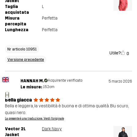
Jacket
Taglia
L
acquistata
Misura
Perfetta
percepita
Lunghezza
Perfetta
Nr articolo 10951
Utile?
0
Versione precedente
HANNAH M.
Acquirente verificato
5 marzo 2026
Le misure:
152cm
H
Bella giacca
Bella e leggera, la vestibilità è buona e di ottima qualità. Blu scuro,
quasi nero.
La presente è una traduzione. Verdi l'originale
Vector 2L
Dark Navy
Jacket