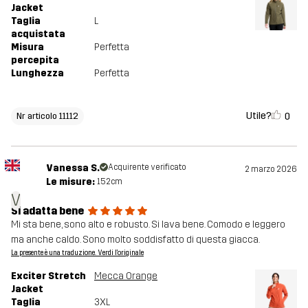
Jacket
Taglia
L
acquistata
Misura
Perfetta
percepita
Lunghezza
Perfetta
Utile?
0
Nr articolo 11112
Vanessa S.
Acquirente verificato
2 marzo 2026
Le misure:
152cm
V
Si adatta bene
Mi sta bene, sono alto e robusto. Si lava bene. Comodo e leggero
ma anche caldo. Sono molto soddisfatto di questa giacca.
La presente è una traduzione. Verdi l'originale
Exciter Stretch
Mecca Orange
Jacket
Taglia
3XL