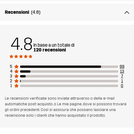
Mesh
100% Poliestere
Recensioni
(4.8)
Peso
430g per una taglia M
4.8
Sostenibilità
Dettagli riciclati
leggi qui
In base a un totale di
120 recensioni
Realizzato per
TREKKING
MULTIFUNZIONE
5
99
4
13
Numero di
11112_2001
3
7
2
1
articolo
1
0
Le recensioni verificate sono inviate attraverso o delle e-mail
automatiche post-acquisto, o Le mie pagine, dove si possono trovare
gli ordini precedenti. Così si assicura che possano lasciare una
recensione solo i clienti che hanno acquistato il prodotto.