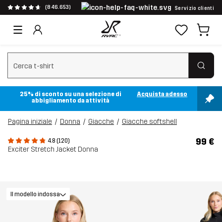
(846.653)
Servizio clienti
Cancella ricerca
25% di sconto su una selezione di
Acquista adesso
abbigliamento da attività
Pagina iniziale
Donna
Giacche
Giacche softshell
99 €
4.8 (120)
Exciter Stretch Jacket Donna
Il modello indossa