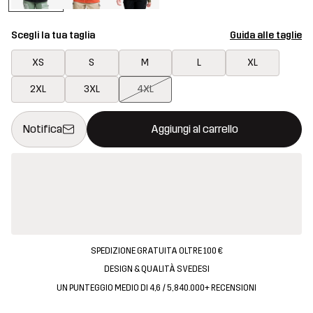
Scegli la tua taglia
Guida alle taglie
XS
S
M
L
XL
2XL
3XL
4XL
Questo tasto aprirà una finestra modale per confermare un nuovo
{{size}} non disponibile
Notifica
Aggiungi al carrello
SPEDIZIONE GRATUITA OLTRE 100 €
DESIGN & QUALITÀ SVEDESI
UN PUNTEGGIO MEDIO DI 4,6 / 5, 840.000+ RECENSIONI