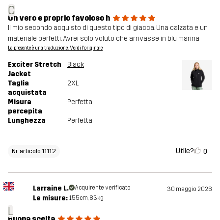
C
Un vero e proprio favoloso h
Il mio secondo acquisto di questo tipo di giacca. Una calzata e un
materiale perfetti. Avrei solo voluto che arrivasse in blu marina
La presente è una traduzione. Verdi l'originale
Exciter Stretch
Black
Jacket
Taglia
2XL
acquistata
Misura
Perfetta
percepita
Lunghezza
Perfetta
Utile?
0
Nr articolo 11112
Larraine L.
Acquirente verificato
30 maggio 2026
Le misure:
155cm, 83kg
L
Buona scelta