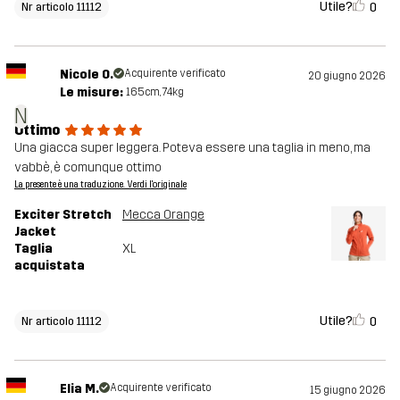
Utile?
0
Nr articolo 11112
Nicole O.
Acquirente verificato
20 giugno 2026
Le misure:
165cm, 74kg
N
Ottimo
Una giacca super leggera. Poteva essere una taglia in meno, ma
vabbè, è comunque ottimo
La presente è una traduzione. Verdi l'originale
Exciter Stretch
Mecca Orange
Jacket
Taglia
XL
acquistata
Utile?
0
Nr articolo 11112
Elia M.
Acquirente verificato
15 giugno 2026