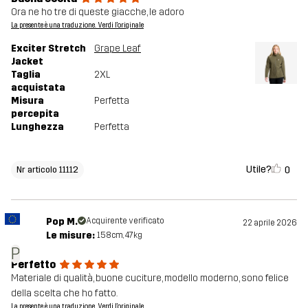
Ora ne ho tre di queste giacche, le adoro
La presente è una traduzione. Verdi l'originale
Exciter Stretch
Grape Leaf
Jacket
Taglia
2XL
acquistata
Misura
Perfetta
percepita
Lunghezza
Perfetta
Utile?
0
Nr articolo 11112
Pop M.
Acquirente verificato
22 aprile 2026
Le misure:
158cm, 47kg
P
Perfetto
Materiale di qualità, buone cuciture, modello moderno, sono felice
della scelta che ho fatto.
La presente è una traduzione. Verdi l'originale