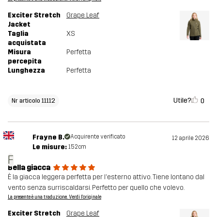
Exciter Stretch
Grape Leaf
Jacket
Taglia
XS
acquistata
Misura
Perfetta
percepita
Lunghezza
Perfetta
Utile?
0
Nr articolo 11112
Frayne B.
Acquirente verificato
12 aprile 2026
Le misure:
152cm
F
Bella giacca
È la giacca leggera perfetta per l'esterno attivo. Tiene lontano dal
vento senza surriscaldarsi. Perfetto per quello che volevo.
La presente è una traduzione. Verdi l'originale
Exciter Stretch
Grape Leaf