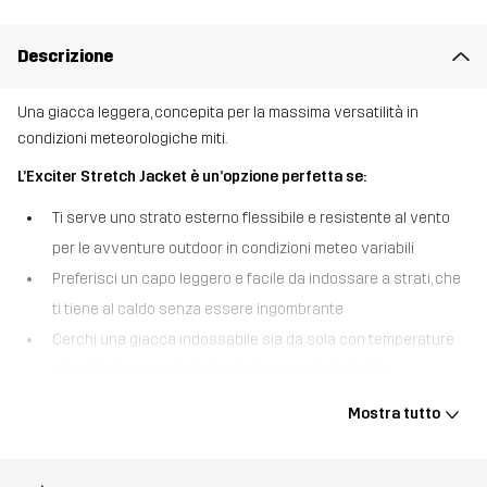
Descrizione
Una giacca leggera, concepita per la massima versatilità in
condizioni meteorologiche miti.
L’Exciter Stretch Jacket è un’opzione perfetta se:
Ti serve uno strato esterno flessibile e resistente al vento
per le avventure outdoor in condizioni meteo variabili
Preferisci un capo leggero e facile da indossare a strati, che
ti tiene al caldo senza essere ingombrante
Cerchi una giacca indossabile sia da sola con temperature
più miti, sia come strato isolante quando fa freddo
L’Exciter Stretch Jacket è una via di mezzo tra un pile e una giacca
Mostra tutto
resistente alle intemperie: l’ideale per accompagnarti nelle
avventure outdoor in condizioni meteorologiche miti. Con una